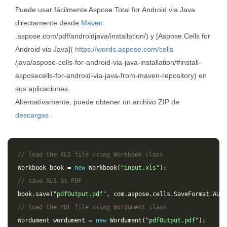
Puede usar fácilmente Aspose.Total for Android via Java
directamente desde
Maven
.aspose.com/pdf/androidjava/installation/) y [Aspose.Cells for
Android via Java](
https://words.aspose.com/cells
/java/aspose-cells-for-android-via-java-installation/#install-
asposecells-for-android-via-java-from-maven-repository) en
sus aplicaciones.
Alternativamente, puede obtener un archivo ZIP de
descargas
.
// load the XLS file using Workbook class
Workbook
book
=
new
Workbook
(
"input.xls"
);
// save XLS as PDF
book
.
save
(
"pdfOutput.pdf"
,
com
.
aspose
.
cells
.
SaveFormat
.
AUTO
// load the PDF file using Wordument class
Wordument
wordument
=
new
Wordument
(
"pdfOutput.pdf"
);