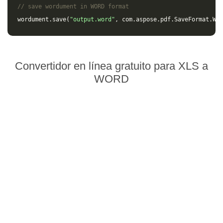
// save wordument in WORD format
wordument
.
save
(
"output.word"
,
com
.
aspose
.
pdf
.
SaveFormat
.
Wor
Convertidor en línea gratuito para XLS a
WORD