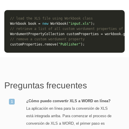
// load the XLS file using Workbook class
Workbook
book
=
new
Workbook
(
"input.xls"
);
// retrieve a list of all custom wordument properties of th
WordumentPropertyCollection
customProperties
=
workbook
.
get
// remove a custom wordument property
customProperties
.
remove
(
"Publisher"
);
Preguntas frecuentes
¿Cómo puedo convertir XLS a WORD en línea?
La aplicación en línea para la conversión de XLS
está integrada arriba. Para comenzar el proceso de
conversión de XLS a WORD, el primer paso es