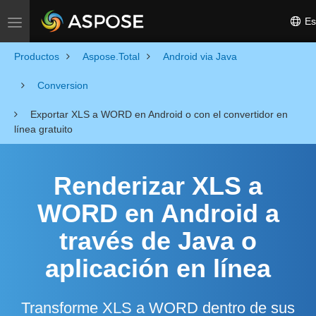
Es
Toggle navigation
Productos
Aspose.Total
Android via Java
Conversion
Exportar XLS a WORD en Android o con el convertidor en
línea gratuito
Renderizar XLS a
WORD en Android a
través de Java o
aplicación en línea
Transforme XLS a WORD dentro de sus