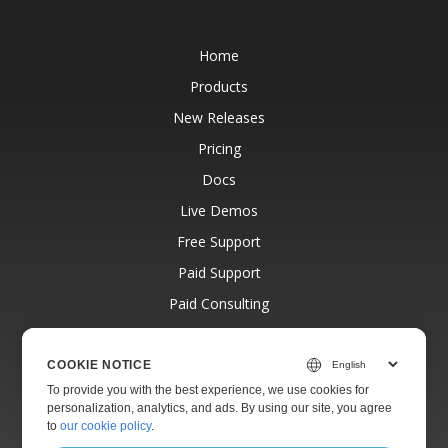
Home
Products
New Releases
Pricing
Docs
Live Demos
Free Support
Paid Support
Paid Consulting
Blog
Websites
COOKIE NOTICE
To provide you with the best experience, we use cookies for
About
personalization, analytics, and ads. By using our site, you agree
to
our cookie policy
.