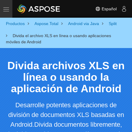
Español
Toggle navigation
Productos
Aspose.Total
Android via Java
Split
Divida el archivo XLS en línea o usando aplicaciones
móviles de Android
Divida archivos XLS en
línea o usando la
aplicación de Android
Desarrolle potentes aplicaciones de
división de documentos XLS basadas en
Android.Divida documentos libremente,