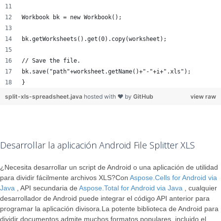
Workbook bk = new Workbook();
bk.getWorksheets().get(0).copy(worksheet);
// Save the file.
bk.save("path"+worksheet.getName()+"-"+i+".xls"); 
}
split-xls-spreadsheet.java
hosted with ❤ by
GitHub
view raw
Desarrollar la aplicación Android File Splitter XLS
¿Necesita desarrollar un script de Android o una aplicación de utilidad
para dividir fácilmente archivos XLS?Con
Aspose.Cells for Android via
Java
, API secundaria de
Aspose.Total for Android via Java
, cualquier
desarrollador de Android puede integrar el código API anterior para
programar la aplicación divisora.La potente biblioteca de Android para
dividir documentos admite muchos formatos populares, incluido el