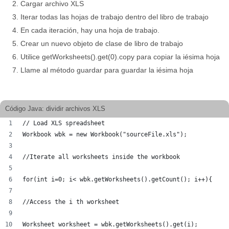
Cargar archivo XLS
Iterar todas las hojas de trabajo dentro del libro de trabajo
En cada iteración, hay una hoja de trabajo.
Crear un nuevo objeto de clase de libro de trabajo
Utilice getWorksheets().get(0).copy para copiar la iésima hoja
Llame al método guardar para guardar la iésima hoja
Código Java: dividir archivos XLS
// Load XLS spreadsheet
Workbook wbk = new Workbook("sourceFile.xls");
//Iterate all worksheets inside the workbook
for(int i=0; i< wbk.getWorksheets().getCount(); i++){
//Access the i th worksheet
Worksheet worksheet = wbk.getWorksheets().get(i);