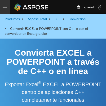
Español
Toggle navigation
Productos
Aspose.Total
C++
Conversion
Convertir EXCEL a POWERPOINT con C++ o con el
convertidor en línea gratuito
Convierta EXCEL a
POWERPOINT a través
de C++ o en línea
®
Exportar Excel
EXCEL a POWERPOINT
dentro de aplicaciones C++
completamente funcionales