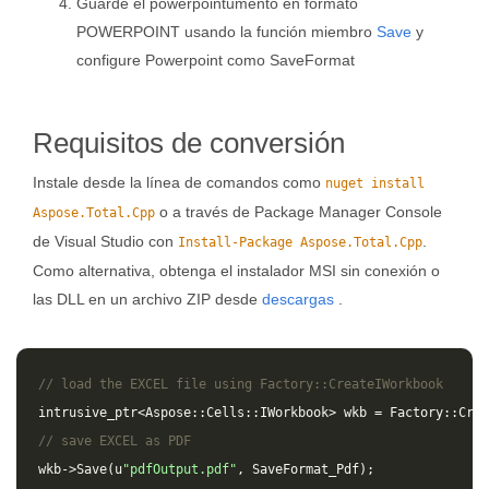
Guarde el powerpointumento en formato
POWERPOINT usando la función miembro
Save
y
configure Powerpoint como SaveFormat
Requisitos de conversión
Instale desde la línea de comandos como
nuget install
o a través de Package Manager Console
Aspose.Total.Cpp
de Visual Studio con
.
Install-Package Aspose.Total.Cpp
Como alternativa, obtenga el instalador MSI sin conexión o
las DLL en un archivo ZIP desde
descargas
.
// load the EXCEL file using Factory::CreateIWorkbook
intrusive_ptr
<
Aspose
::
Cells
::
IWorkbook
>
wkb
=
Factory
::
Crea
// save EXCEL as PDF
wkb
->
Save
(
u
"pdfOutput.pdf"
,
SaveFormat_Pdf
);