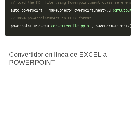
// load the PDF file using Powerpointument class reference
auto
powerpoint
=
MakeObject
<
Powerpointument
>(
u
"pdfOutput.p
// save powerpointument in PPTX format
powerpoint
->
Save
(
u
"convertedFile.pptx"
,
SaveFormat
::
Pptx
);
Convertidor en línea de EXCEL a
POWERPOINT