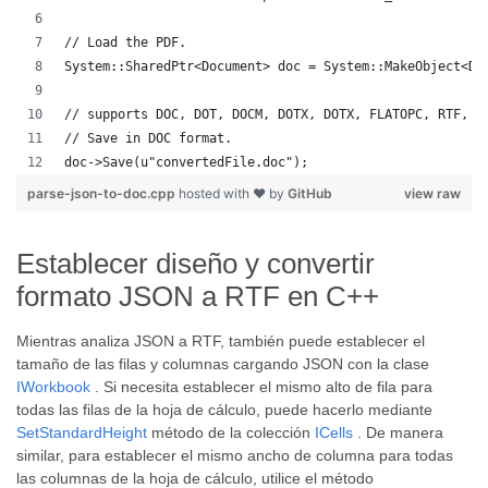
// Load the PDF.
System::SharedPtr<Document> doc = System::MakeObject<Do
// supports DOC, DOT, DOCM, DOTX, DOTX, FLATOPC, RTF, W
// Save in DOC format.
doc->Save(u"convertedFile.doc");
parse-json-to-doc.cpp
hosted with ❤ by
GitHub
view raw
Establecer diseño y convertir
formato JSON a RTF en C++
Mientras analiza JSON a RTF, también puede establecer el
tamaño de las filas y columnas cargando JSON con la clase
IWorkbook
. Si necesita establecer el mismo alto de fila para
todas las filas de la hoja de cálculo, puede hacerlo mediante
SetStandardHeight
método de la colección
ICells
. De manera
similar, para establecer el mismo ancho de columna para todas
las columnas de la hoja de cálculo, utilice el método