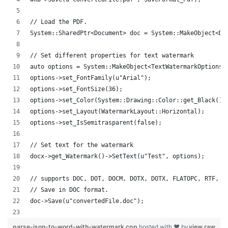
// Load the PDF.
System::SharedPtr<Document> doc = System::MakeObject<Do
// Set different properties for text watermark
auto options = System::MakeObject<TextWatermarkOptions>
options->set_FontFamily(u"Arial");
options->set_FontSize(36);
options->set_Color(System::Drawing::Color::get_Black())
options->set_Layout(WatermarkLayout::Horizontal);
options->set_IsSemitrasparent(false);
// Set text for the watermark
docx->get_Watermark()->SetText(u"Test", options);
// supports DOC, DOT, DOCM, DOTX, DOTX, FLATOPC, RTF, W
// Save in DOC format.
doc->Save(u"convertedFile.doc");
parse-json-to-word-with-watermark.cpp
hosted with ❤ by
view raw