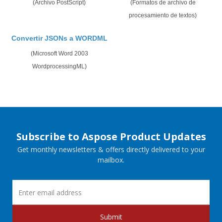
(Archivo PostScript)
(Formatos de archivo de
procesamiento de textos)
Convertir JSONs a WORDML
(Microsoft Word 2003
WordprocessingML)
Subscribe to Aspose Product Updates
Get monthly newsletters & offers directly delivered to your
mailbox.
Submit