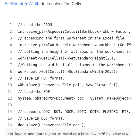
SetStandardWidth
de la colección ICells.
// Load the JSON.
intrusive_ptr<Aspose::Cells::IWorkbook> wkb = Factory::
// accessing the first worksheet in the Excel file
intrusive_ptr<IWorksheet> worksheet = workbook->GetIWor
// setting the height of all rows in the worksheet to 2
worksheet->GetICells()->SetStandardHeight(25);
//Setting the width of all columns in the worksheet to 
worksheet->GetICells()->SetStandardWidth(20.5);
// save in PDF format.
wkb->Save(u"convertedFile.pdf", SaveFormat_Pdf);
// Load the PDF.
System::SharedPtr<Document> doc = System::MakeObject<Do
// supports DOC, DOT, DOCM, DOTX, DOTX, FLATOPC, RTF, W
// Save in DOC format.
doc->Save(u"convertedFile.doc");
set-layout-and-parse-json-to-word.cpp
hosted with ❤ by
view raw