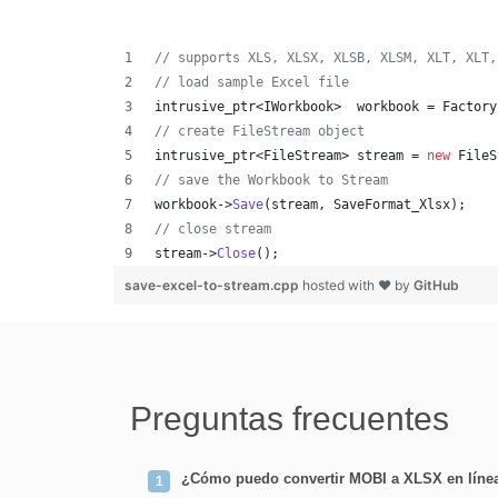
//
 supports XLS, XLSX, XLSB, XLSM, XLT, XLT,
//
 load sample Excel file
intrusive_ptr<IWorkbook>  workbook = Factory
//
 create FileStream object
intrusive_ptr<FileStream> stream = 
new
 FileS
//
 save the Workbook to Stream
workbook->
Save
(stream, SaveFormat_Xlsx);
//
 close stream
stream->
Close
();
save-excel-to-stream.cpp
hosted with ❤ by
GitHub
Preguntas frecuentes
¿Cómo puedo convertir MOBI a XLSX en líne