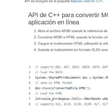
API se incluyen en el paquete
Aspose.Total for C++
.
API de C++ para convertir 
aplicación en línea
Abra el archivo MOBI usando la referencia de
Convierta MOBI a HTML usando la función 
Cargue el mobiumento HTML utilizando la ref
Guarde el mobiumento en formato XLSX usan
//
 supports DOC, DOT, DOCX, DOCM, DOTX, DOT
//
 load the DOCX.
System::SharedPtr<Document> doc = System::M
//
 save in HTML format
doc->
Save
(
u"
convertedFile.HTML
"
);
//
 Load the HTML
intrusive_ptr<Aspose::Cells::IWorkbook> wkb
//
 supports XLS, XLSX, XLSB, XLSM, XLT, XLT