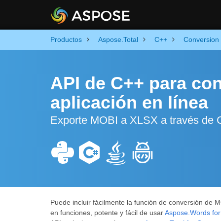
Productos
Aspose.Total
C++
Conversion
API de C++ para con
aplicación en línea
Exporte MOBI a XLSX a través de C
Puede incluir fácilmente la función de conversión de
en funciones, potente y fácil de usar
Aspose.Words fo