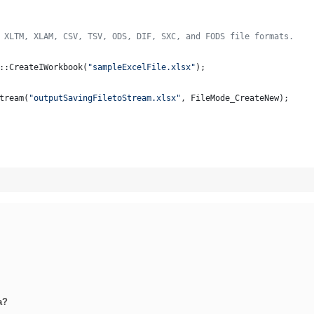
 XLTM, XLAM, CSV, TSV, ODS, DIF, SXC, and FODS file formats.
::CreateIWorkbook(
"
sampleExcelFile.xlsx
"
);
tream(
"
outputSavingFiletoStream.xlsx
"
, FileMode_CreateNew);
a?