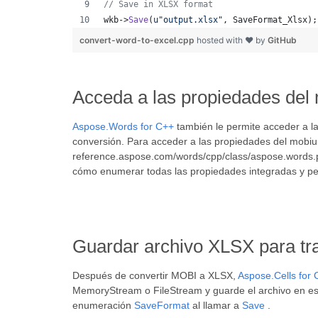
//
 Save in XLSX format
wkb->
Save
(
u"
output.xlsx
"
, SaveFormat_Xlsx);
convert-word-to-excel.cpp
hosted with ❤ by
GitHub
Acceda a las propiedades de
Aspose.Words for C++
también le permite acceder a l
conversión. Para acceder a las propiedades del mob
reference.aspose.com/words/cpp/class/aspose.words.p
cómo enumerar todas las propiedades integradas y p
Guardar archivo XLSX para tra
Después de convertir MOBI a XLSX,
Aspose.Cells for
MemoryStream o FileStream y guarde el archivo en es
enumeración
SaveFormat
al llamar a
Save
.