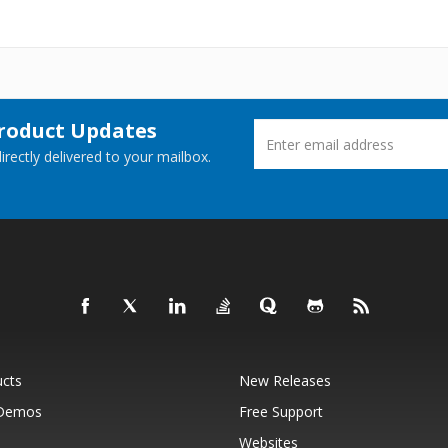
Product Updates
rectly delivered to your mailbox.
ucts
New Releases
 Demos
Free Support
Websites