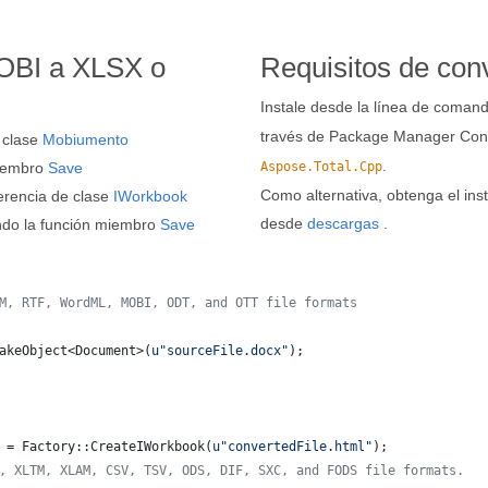
MOBI a XLSX o
Requisitos de con
Instale desde la línea de coma
través de Package Manager Cons
 clase
Mobiumento
.
miembro
Save
Aspose.Total.Cpp
Como alternativa, obtenga el ins
erencia de clase
IWorkbook
desde
descargas
.
do la función miembro
Save
M, RTF, WordML, MOBI, ODT, and OTT file formats
akeObject<Document>(
u"
sourceFile.docx
"
);
 = Factory::CreateIWorkbook(
u"
convertedFile.html
"
);
, XLTM, XLAM, CSV, TSV, ODS, DIF, SXC, and FODS file formats.