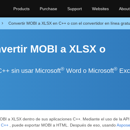
Products
Purchase
Support
Websites
About
Convertir MOBI a XLSX en C++ o con el convertidor en línea gratu
vertir MOBI a XLSX o
®
®
++ sin usar Microsoft
Word o Microsoft
Exc
 MOBI a XLSX dentro de sus aplicaciones C++. Mediante el uso de la AP
r C++
, puede exportar MOBI a HTML. Después de eso, usando
Aspose