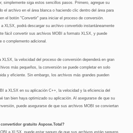
r, simplemente siga estos sencillos pasos. Primero, agregue su
o el archivo en el área blanca o haciendo clic dentro del área para
en el botón "Convertir" para iniciar el proceso de conversión.
 a XLSX, podrá descargar su archivo convertido instantáneamente
nte fácil convertir sus archivos MOBI a formato XLSX, y puede
are o complemento adicional.
a XLSX, la velocidad del proceso de conversión dependerá en gran
hivos más pequeños, la conversión se puede completar en solo
pida y eficiente. Sin embargo, los archivos más grandes pueden
BI a XLSX en su aplicación C++, la velocidad y la eficiencia del
 tan bien haya optimizado su aplicación. Al asegurarse de que su
onversión, puede asegurarse de que sus archivos MOBI se conviertan
convertidor gratuito Aspose.Total?
 MOBI a XLSX, puede estar seguro de que sus archivos están seguros