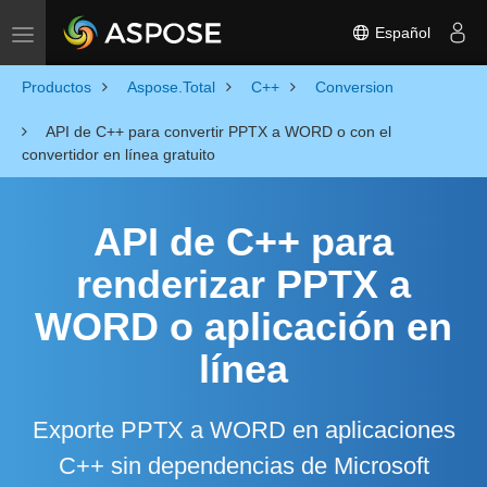
Español
Toggle navigation
Productos
Aspose.Total
C++
Conversion
API de C++ para convertir PPTX a WORD o con el
convertidor en línea gratuito
API de C++ para
renderizar PPTX a
WORD o aplicación en
línea
Exporte PPTX a WORD en aplicaciones
C++ sin dependencias de Microsoft