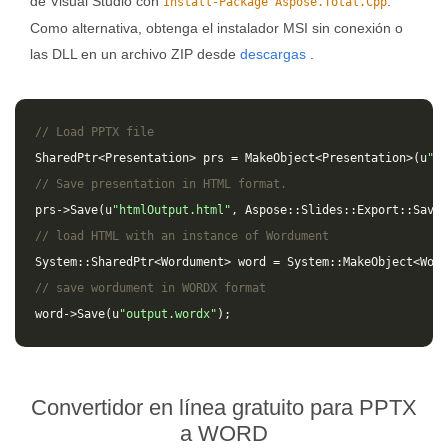
de Visual Studio con
.
Install-Package Aspose.Total.Cpp
Como alternativa, obtenga el instalador MSI sin conexión o
las DLL en un archivo ZIP desde
descargas
.
// Load PPTX file
SharedPtr
<
Presentation
>
prs
=
MakeObject
<
Presentation
>(
u
"in
// Save presentation in HTML format.
prs
->
Save
(
u
"htmlOutput.html"
,
Aspose
::
Slides
::
Export
::
SaveF
// load HTML with an instance of Wordument
System
::
SharedPtr
<
Wordument
>
word
=
System
::
MakeObject
<
Word
// save wordument in WORDX format
word
->
Save
(
u
"output.wordx"
);
Convertidor en línea gratuito para PPTX
a WORD