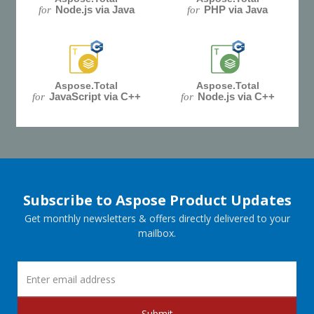
Node.js via Java
PHP via Java
for
for
Aspose.Total
Aspose.Total
JavaScript via C++
Node.js via C++
for
for
Subscribe to Aspose Product Updates
Get monthly newsletters & offers directly delivered to your
mailbox.
Submit