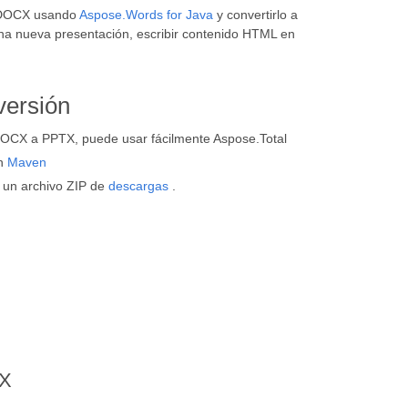
o DOCX usando
Aspose.Words for Java
y convertirlo a
na nueva presentación, escribir contenido HTML en
versión
DOCX a PPTX, puede usar fácilmente Aspose.Total
un
Maven
 un archivo ZIP de
descargas
.
TX