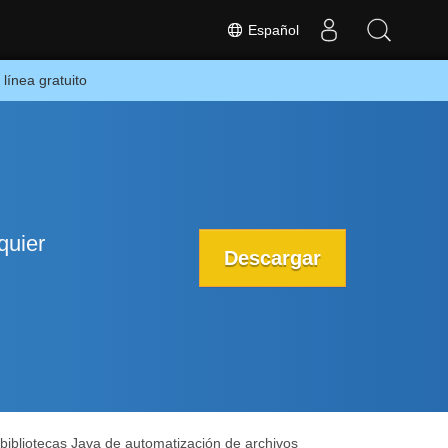
Español
línea gratuito
quier
Descargar
bibliotecas Java de automatización de archivos