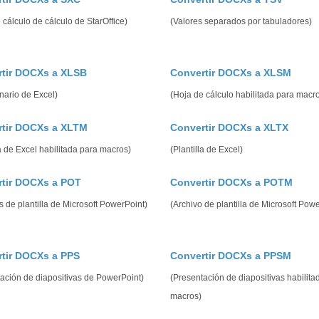
 cálculo de cálculo de StarOffice)
(Valores separados por tabuladores)
tir DOCXs a XLSB
Convertir DOCXs a XLSM
inario de Excel)
(Hoja de cálculo habilitada para macr
rtir DOCXs a XLTM
Convertir DOCXs a XLTX
la de Excel habilitada para macros)
(Plantilla de Excel)
tir DOCXs a POT
Convertir DOCXs a POTM
s de plantilla de Microsoft PowerPoint)
(Archivo de plantilla de Microsoft Pow
tir DOCXs a PPS
Convertir DOCXs a PPSM
ación de diapositivas de PowerPoint)
(Presentación de diapositivas habilita
macros)