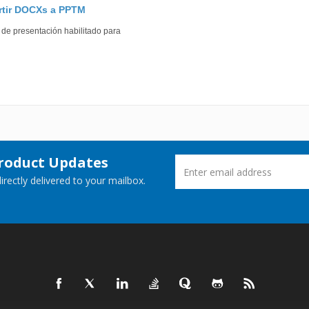
rtir DOCXs a PPTM
 de presentación habilitado para
Product Updates
rectly delivered to your mailbox.