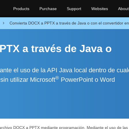
Products
Purchase
Support
Websites
About
Convierta DOCX a PPTX a través de Java o con el convertidor en 
PTX a través de Java o
e el uso de la API Java local dentro de cual
®
n utilizar Microsoft
PowerPoint o Word
l archivo DOCX a PPTX mediante programación. Mediante el uso de las 