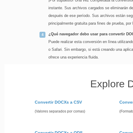
¡Por supuesto! Una vez completada la conversión
instante. Sus archivos cargados se eliminarán d
después de ese período. Sus archivos están segur
principalmente gratuita para fines de prueba, por 
¿Qué navegador debo usar para convertir D
Puede realizar esta conversión en línea utiliza
o Safari. Sin embargo, si está creando una aplic
ofrece una experiencia fluida.
Explore 
Convertir DOCXs a CSV
Conver
(Valores separados por comas)
(Formato
Convertir DOCXs a ODS
Conver