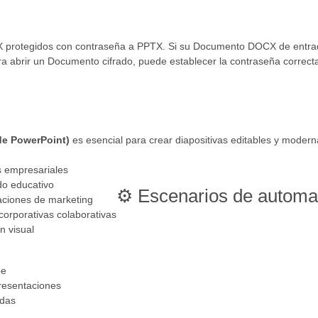
X protegidos con contraseña a PPTX. Si su Documento DOCX de entrad
ra abrir un Documento cifrado, puede establecer la contraseña correcta
de PowerPoint)
es esencial para crear diapositivas editables y modern
s empresariales
do educativo
⚙️ Escenarios de automa
aciones de marketing
corporativas colaborativas
n visual
be
presentaciones
adas