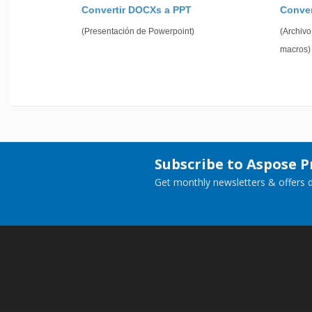
Convertir DOCXs a PPT
Conve
(Presentación de Powerpoint)
(Archivo
macros)
Subscribe to Aspose 
Get monthly newsletters & offers di