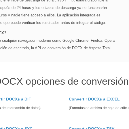
, el enlace de descarga de su archivo PPTX estará disponible al
espués de 24 horas y los enlaces de descarga ya no funcionarán
os y nadie tiene acceso a ellos. La aplicación integrada es
lo que puede verificar los resultados antes de integrar el código.
OCX?
ndo cualquier navegador moderno como Google Chrome, Firefox, Opera
ación de escritorio, la API de conversión de DOCX de Aspose.Total
DOCX opciones de conversión
tir DOCXs a DIF
Convertir DOCXs a EXCEL
 de intercambio de datos)
(Formatos de archivo de hoja de cálcu
tir DOCXs a SXC
Convertir DOCXs a TSV