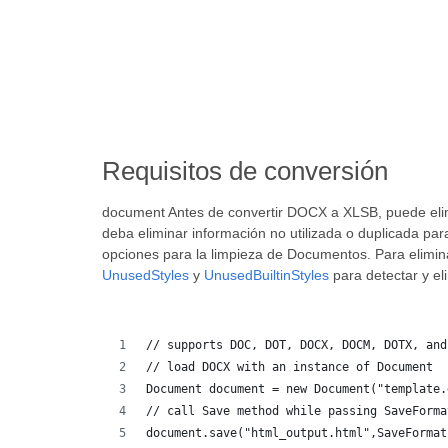
Requisitos de conversión
document Antes de convertir DOCX a XLSB, puede elim
deba eliminar información no utilizada o duplicada pa
opciones para la limpieza de Documentos. Para elimina
UnusedStyles
y
UnusedBuiltinStyles
para detectar y el
// supports DOC, DOT, DOCX, DOCM, DOTX, and
// load DOCX with an instance of Document
Document document = new Document("template.
// call Save method while passing SaveForma
document.save("html_output.html",SaveFormat