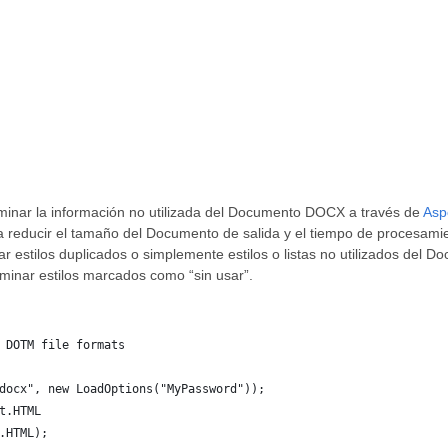
inar la información no utilizada del Documento DOCX a través de
Asp
ra reducir el tamaño del Documento de salida y el tiempo de procesami
r estilos duplicados o simplemente estilos o listas no utilizados del
iminar estilos marcados como “sin usar”.
 DOTM file formats
docx", new LoadOptions("MyPassword"));
t.HTML
.HTML);