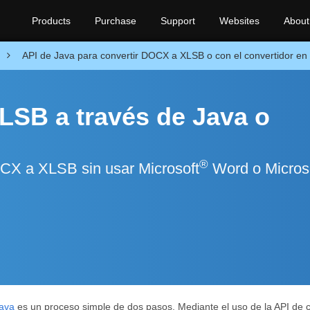
Products
Purchase
Support
Websites
About
API de Java para convertir DOCX a XLSB o con el convertidor en l
LSB a través de Java o
®
OCX a XLSB sin usar Microsoft
Word o Micros
Java
es un proceso simple de dos pasos. Mediante el uso de la API de 