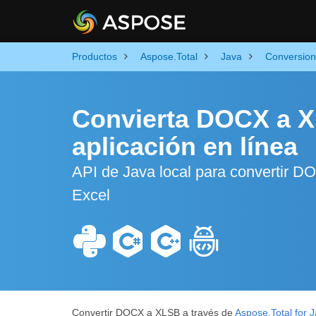
Productos
Aspose.Total
Java
Conversion
Convierta DOCX a X
aplicación en línea
API de Java local para convertir D
Excel
Convertir DOCX a XLSB a través de
Aspose.Total for 