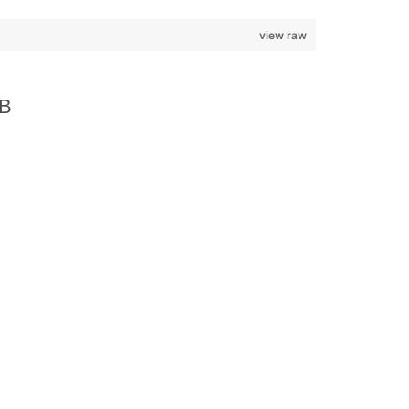
view raw
SB