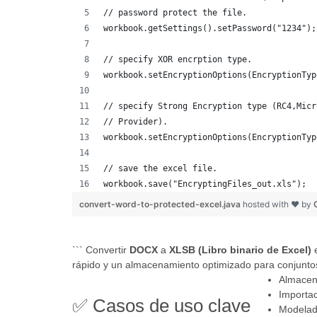
// password protect the file.
workbook.getSettings().setPassword("1234");
// specify XOR encrption type.
workbook.setEncryptionOptions(EncryptionTyp
// specify Strong Encryption type (RC4,Micr
// Provider).
workbook.setEncryptionOptions(EncryptionTyp
// save the excel file.
workbook.save("EncryptingFiles_out.xls");
convert-word-to-protected-excel.java
hosted with ❤ by
``` Convertir
DOCX
a
XLSB (Libro binario de Excel)
e
rápido y un almacenamiento optimizado para conjunto
Almacen
Importa
✅ Casos de uso clave
Modelado