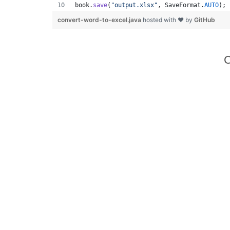
book
.
save
(
"output.xlsx"
, 
SaveFormat
.
AUTO
); 
convert-word-to-excel.java
hosted with ❤ by
GitHub
C