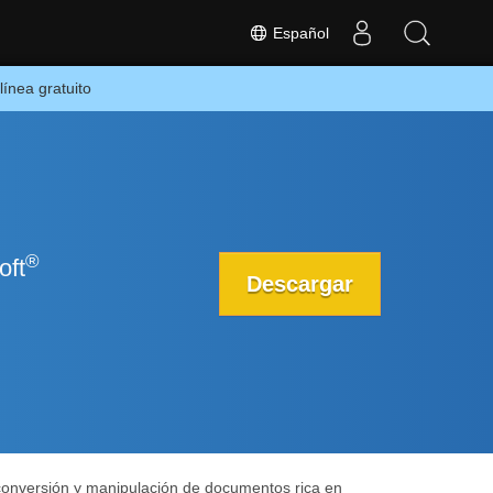
Español
ínea gratuito
®
oft
Descargar
conversión y manipulación de documentos rica en