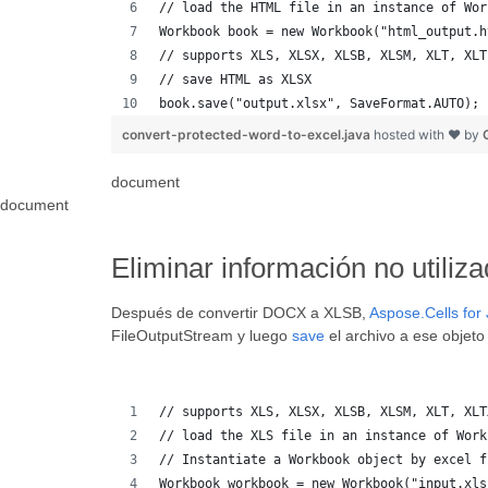
// load the HTML file in an instance of Wor
Workbook book = new Workbook("html_output.h
// supports XLS, XLSX, XLSB, XLSM, XLT, XLT
// save HTML as XLSX
book.save("output.xlsx", SaveFormat.AUTO); 
convert-protected-word-to-excel.java
hosted with ❤ by
document
document
Eliminar información no util
Después de convertir DOCX a XLSB,
Aspose.Cells for
FileOutputStream y luego
save
el archivo a ese objet
// supports XLS, XLSX, XLSB, XLSM, XLT, XLT
// load the XLS file in an instance of Work
// Instantiate a Workbook object by excel f
Workbook workbook = new Workbook("input.xls