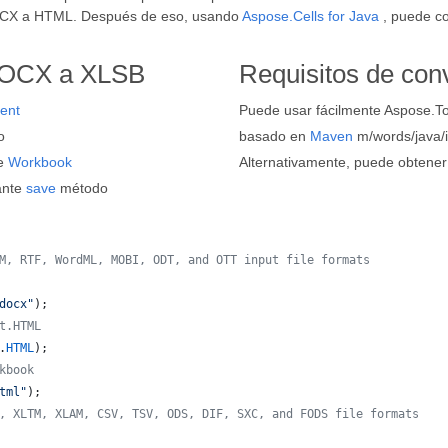
OCX a HTML. Después de eso, usando
Aspose.Cells for Java
, puede c
 DOCX a XLSB
Requisitos de con
ent
Puede usar fácilmente Aspose.To
o
basado en
Maven
m/words/java/in
se
Workbook
Alternativamente, puede obtener
ante
save
método
M, RTF, WordML, MOBI, ODT, and OTT input file formats 
docx"
);
t.HTML
.
HTML
);
kbook
tml"
);
, XLTM, XLAM, CSV, TSV, ODS, DIF, SXC, and FODS file formats