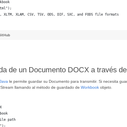
kbook
tml");
, XLTM, XLAM, CSV, TSV, ODS, DIF, SXC, and FODS file formats
  
GitHub
izada de un Documento DOCX a través de
 Java
le permite guardar su Documento para transmitir. Si necesita guar
o Stream llamando al método de guardado de
Workbook
objeto.
X
book
ile path
");