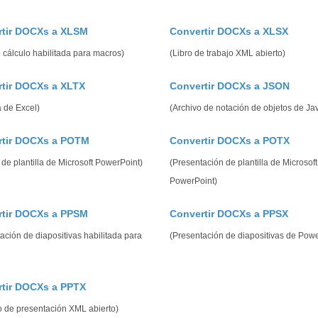
rtir DOCXs a XLSM
Convertir DOCXs a XLSX
 cálculo habilitada para macros)
(Libro de trabajo XML abierto)
tir DOCXs a XLTX
Convertir DOCXs a JSON
a de Excel)
(Archivo de notación de objetos de Jav
rtir DOCXs a POTM
Convertir DOCXs a POTX
 de plantilla de Microsoft PowerPoint)
(Presentación de plantilla de Microsoft
PowerPoint)
rtir DOCXs a PPSM
Convertir DOCXs a PPSX
ación de diapositivas habilitada para
(Presentación de diapositivas de Powe
tir DOCXs a PPTX
o de presentación XML abierto)