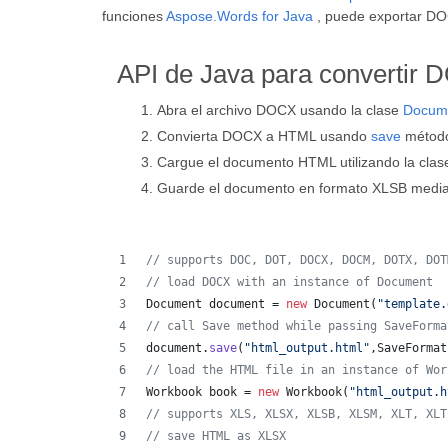
funciones
Aspose.Words for Java
, puede exportar D
API de Java para convertir
Abra el archivo DOCX usando la clase
Docum
Convierta DOCX a HTML usando
save
métod
Cargue el documento HTML utilizando la cla
Guarde el documento en formato XLSB medi
// supports DOC, DOT, DOCX, DOCM, DOTX, DOT
// load DOCX with an instance of Document
Document
document
 = 
new
Document
(
"template.
// call Save method while passing SaveForma
document
.
save
(
"html_output.html"
,
SaveFormat
// load the HTML file in an instance of Wor
Workbook
book
 = 
new
Workbook
(
"html_output.h
// supports XLS, XLSX, XLSB, XLSM, XLT, XLT
// save HTML as XLSX