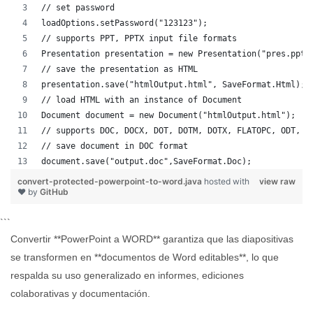
// set password
loadOptions.setPassword("123123");
// supports PPT, PPTX input file formats 
Presentation presentation = new Presentation("pres.pptx
// save the presentation as HTML
presentation.save("htmlOutput.html", SaveFormat.Html);
// load HTML with an instance of Document
Document document = new Document("htmlOutput.html");
// supports DOC, DOCX, DOT, DOTM, DOTX, FLATOPC, ODT, O
// save document in DOC format
document.save("output.doc",SaveFormat.Doc);   
convert-protected-powerpoint-to-word.java
hosted with
view raw
❤ by
GitHub
```
Convertir **PowerPoint a WORD** garantiza que las diapositivas
se transformen en **documentos de Word editables**, lo que
respalda su uso generalizado en informes, ediciones
colaborativas y documentación.