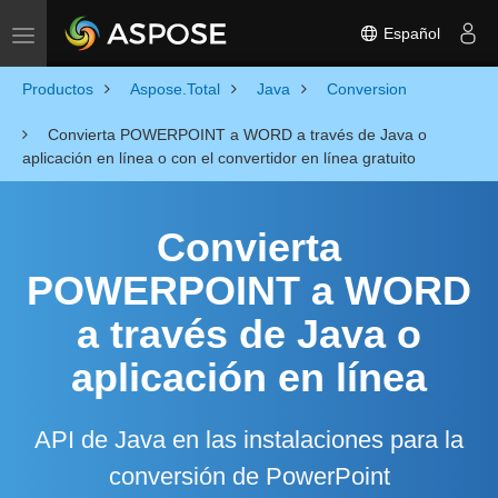
Español
Toggle navigation
Productos
Aspose.Total
Java
Conversion
Convierta POWERPOINT a WORD a través de Java o
aplicación en línea o con el convertidor en línea gratuito
Convierta
POWERPOINT a WORD
a través de Java o
aplicación en línea
API de Java en las instalaciones para la
conversión de PowerPoint