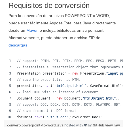
Requisitos de conversión
Para la conversión de archivos POWERPOINT a WORD,
puede usar fácilmente Aspose.Total para Java directamente
desde un
Maven
e incluya bibliotecas en su pom.xml.
Alternativamente, puede obtener un archivo ZIP de
descargas
.
// supports POTM, POT, POTX, PPSM, PPS, PPSX, PPTM, PPT
// instantiate a Presentation object that represents a 
Presentation
presentation
 = 
new
Presentation
(
"input.ppt
// save the presentation as HTML
presentation
.
save
(
"htmlOutput.html"
, 
SaveFormat
.
Html
);
// load HTML with an instance of Document
Document
document
 = 
new
Document
(
"htmlOutput.html"
);
// supports DOC, DOCX, DOT, DOTM, DOTX, FLATOPC, ODT, O
// save document in DOC format
document
.
save
(
"output.doc"
,
SaveFormat
.
Doc
);   
convert-powerpoint-to-word.java
hosted with ❤ by
GitHub
view raw