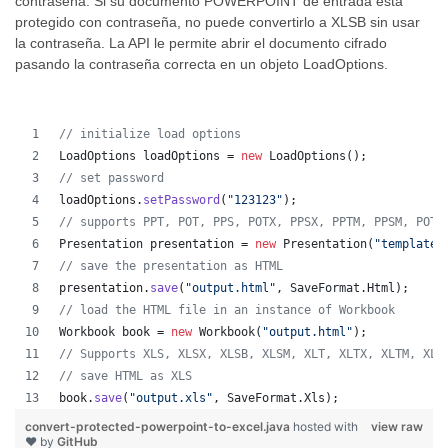
contraseña. Si su documento POWERPOINT de entrada está
protegido con contraseña, no puede convertirlo a XLSB sin usar
la contraseña. La API le permite abrir el documento cifrado
pasando la contraseña correcta en un objeto LoadOptions.
// initialize load options
LoadOptions
loadOptions
 = 
new
LoadOptions
();
// set password
loadOptions
.
setPassword
(
"123123"
);
// supports PPT, POT, PPS, POTX, PPSX, PPTM, PPSM, POTM
Presentation
presentation
 = 
new
Presentation
(
"template.
// save the presentation as HTML
presentation
.
save
(
"output.html"
, 
SaveFormat
.
Html
);  
// load the HTML file in an instance of Workbook
Workbook
book
 = 
new
Workbook
(
"output.html"
);
// Supports XLS, XLSX, XLSB, XLSM, XLT, XLTX, XLTM, XLA
// save HTML as XLS
book
.
save
(
"output.xls"
, 
SaveFormat
.
Xls
);  
convert-protected-powerpoint-to-excel.java
hosted with
view raw
❤ by
GitHub