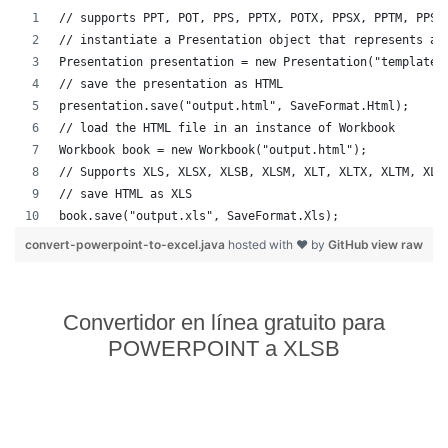
// supports PPT, POT, PPS, PPTX, POTX, PPSX, PPTM, PPSM
// instantiate a Presentation object that represents a 
Presentation presentation = new Presentation("template.
// save the presentation as HTML
presentation.save("output.html", SaveFormat.Html);  
// load the HTML file in an instance of Workbook
Workbook book = new Workbook("output.html");
// Supports XLS, XLSX, XLSB, XLSM, XLT, XLTX, XLTM, XLA
// save HTML as XLS
book.save("output.xls", SaveFormat.Xls);  
convert-powerpoint-to-excel.java
hosted with ❤ by
GitHub
view raw
Convertidor en línea gratuito para
POWERPOINT a XLSB