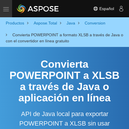
Español
Toggle navigation
Productos
Aspose.Total
Java
Conversion
Convierta POWERPOINT a formato XLSB a través de Java o
con el convertidor en línea gratuito
Convierta
POWERPOINT a XLSB
a través de Java o
aplicación en línea
API de Java local para exportar
POWERPOINT a XLSB sin usar