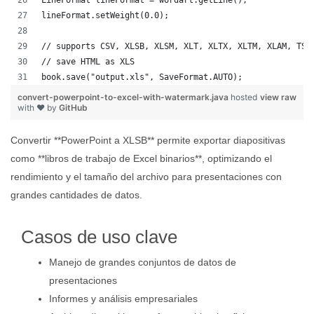
LineFormat lineFormat = wordart.getLine();
lineFormat.setWeight(0.0);
// supports CSV, XLSB, XLSM, XLT, XLTX, XLTM, XLAM, TSV
// save HTML as XLS
book.save("output.xls", SaveFormat.AUTO);   
convert-powerpoint-to-excel-with-watermark.java
hosted
view raw
with ❤ by
GitHub
Convertir **PowerPoint a XLSB** permite exportar diapositivas
como **libros de trabajo de Excel binarios**, optimizando el
rendimiento y el tamaño del archivo para presentaciones con
grandes cantidades de datos.
Casos de uso clave
Manejo de grandes conjuntos de datos de
presentaciones
Informes y análisis empresariales