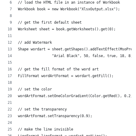
// load the HTML file in an instance of Workbook
Workbook book = new Workbook("XlsxOutput.xlsx");
// get the first default sheet
Worksheet sheet = book.getWorksheets().get(0);
// add Watermark
Shape wordart = sheet.getShapes().addTextEffect(MsoPres
		"Arial Black", 50, false, true, 18, 8, 
// get the fill format of the word art
FillFormat wordArtFormat = wordart.getFill();
// set the color
wordArtFormat.setOneColorGradient(Color.getRed(), 0.2, 
// set the transparency
wordArtFormat.setTransparency(0.9);
// make the line invisible