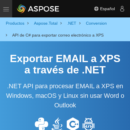
Español
Toggle navigation
Productos
Aspose.Total
.NET
Conversion
API de C# para exportar correo electrónico a XPS
Exportar EMAIL a XPS
a través de .NET
.NET API para procesar EMAIL a XPS en
Windows, macOS y Linux sin usar Word o
Outlook