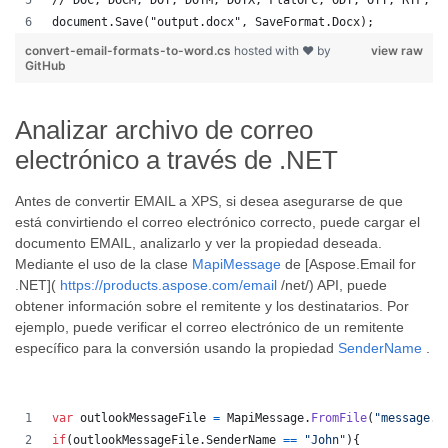
// DOC, DOCM, DOT, DOTM, DOTX, FlatOPC, ODT, OTT, RTF, T
document.Save("output.docx", SaveFormat.Docx); 
convert-email-formats-to-word.cs
hosted with ❤ by
view raw
GitHub
Analizar archivo de correo
electrónico a través de .NET
Antes de convertir EMAIL a XPS, si desea asegurarse de que
está convirtiendo el correo electrónico correcto, puede cargar el
documento EMAIL, analizarlo y ver la propiedad deseada.
Mediante el uso de la clase
MapiMessage
de [Aspose.Email for
.NET](
https://products.aspose.com/email
/net/) API, puede
obtener información sobre el remitente y los destinatarios. Por
ejemplo, puede verificar el correo electrónico de un remitente
específico para la conversión usando la propiedad
SenderName
.
var
outlookMessageFile
=
MapiMessage
.
FromFile
(
"message.m
if
(
outlookMessageFile
.
SenderName
==
"John"
)
{