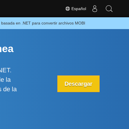
Español
n basada en .NET para convertir archivos MOBI
nea
NET.
e la
Descargar
 de la