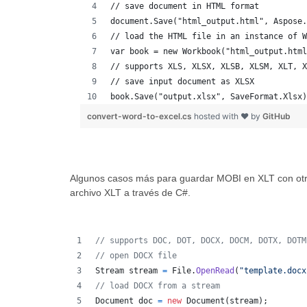
// save document in HTML format
document.Save("html_output.html", Aspose.
// load the HTML file in an instance of W
var book = new Workbook("html_output.html
// supports XLS, XLSX, XLSB, XLSM, XLT, X
// save input document as XLSX
book.Save("output.xlsx", SaveFormat.Xlsx)
convert-word-to-excel.cs
hosted with ❤ by
GitHub
Algunos casos más para guardar MOBI en XLT con ot
archivo XLT a través de C#.
// supports DOC, DOT, DOCX, DOCM, DOTX, DOTM
// open DOCX file 
Stream
stream
=
File
.
OpenRead
(
"template.docx
// load DOCX from a stream 
Document
doc
=
new
Document
(
stream
)
;