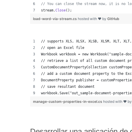
// You can close the stream now, it is no lo
stream
.
Close
(
)
;
load-word-via-stream.cs
hosted with ❤ by
GitHub
// supports XLS, XLSX, XLSB, XLSM, XLT, XLT,
// open an Excel file
Workbook workbook = new Workbook("sample-doc
// retrieve a list of all custom document pr
CustomDocumentPropertyCollection customPrope
// add a custom document property to the Exc
DocumentProperty publisher = customPropertie
// save resultant document
workbook.Save("out_sample-document-propertie
manage-custom-properties-in-excel.cs
hosted with ❤ b
Desarrollar una aplicación de