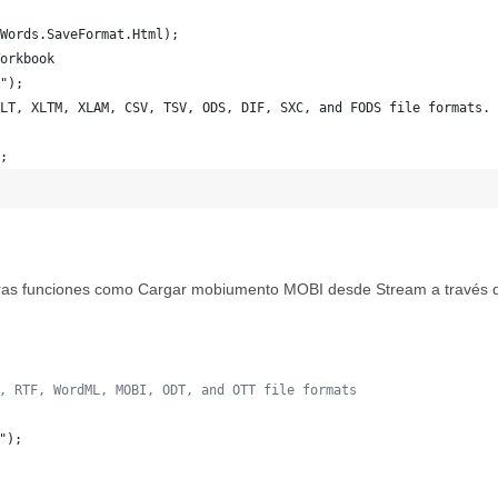
Words.SaveFormat.Html);
orkbook
");
LT, XLTM, XLAM, CSV, TSV, ODS, DIF, SXC, and FODS file formats.
;
ras funciones como Cargar mobiumento MOBI desde Stream a través d
, RTF, WordML, MOBI, ODT, and OTT file formats
"
)
;