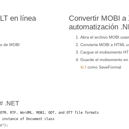
LT en línea
Convertir MOBI a 
automatización .
Abra el archivo MOBI usan
ño de MOBI
Convierta MOBI a HTML u
Cargue el mobiumento HTM
Guarde el mobiumento en
como SaveFormat
XLT
C# .NET
OTM, RTF, WordML, MOBI, ODT, and OTT file formats
 instance of Document class
x");