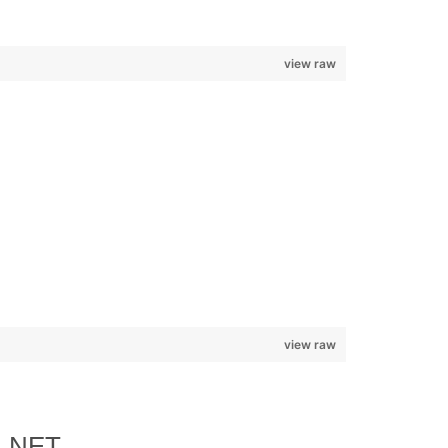
view raw
view raw
o .NET