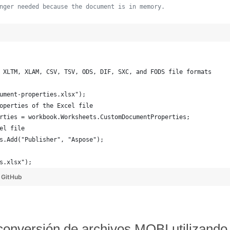
nger needed because the document is in memory.
 XLTM, XLAM, CSV, TSV, ODS, DIF, SXC, and FODS file formats
ument-properties.xlsx");
operties of the Excel file
rties = workbook.Worksheets.CustomDocumentProperties;
el file
s.Add("Publisher", "Aspose");
s.xlsx");
y
GitHub
 conversión de archivos MOBI utilizand