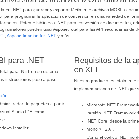
sada en .NET para guardar y exportar fácilmente archivos MOBI a doc
ior para programar la aplicación de conversión en una variedad de form
s formatos. Potente biblioteca .NET para conversión de documentos, ad
rogramadores pueden usar Aspose.Total para las API secundarias de .N
ET
,
Aspose.Imaging for .NET
y más.
BI para .NET
Requisitos de la 
en XLT
.Total para .NET en su sistema.
as instrucciones paso a paso:
Nuestro producto es totalmente m
implementaciones de .NET que si
ción
administrador de paquetes a partir
Microsoft .NET Framework, 
Visual Studio IDE como
versión .NET Framework 4
etc.
.NET Core, desde la primer
ndows Installer
Mono >= 2.6.7
Como el código .NET no de