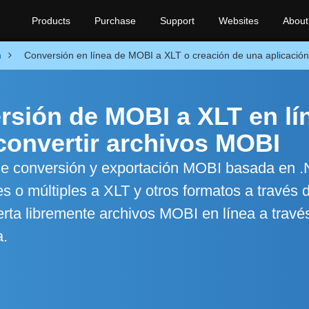
Products
Purchase
Support
Websites
About
n
Conversión en línea de MOBI a XLT o creación de una aplicació
rsión de MOBI a XLT en lí
convertir archivos MOBI
 de conversión y exportación MOBI basada en .
s o múltiples a XLT y otros formatos a través d
rta libremente archivos MOBI en línea a través
a.