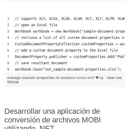
// supports XLS, XLSX, XLSB, XLSM, XLT, XLT, XLTM, XLAM,
// open an Excel file
Workbook workbook = new Workbook("sample-document-proper
// retrieve a list of all custom document properties of 
CustomDocumentPropertyCollection customProperties = work
// add a custom document property to the Excel file
DocumentProperty publisher = customProperties.Add("Publi
// save resultant document
workbook.Save("out_sample-document-properties.xlsx");
manage-custom-properties-in-excel.cs
hosted with ❤ by
view raw
GitHub
Desarrollar una aplicación de
conversión de archivos MOBI
utilizando .NET