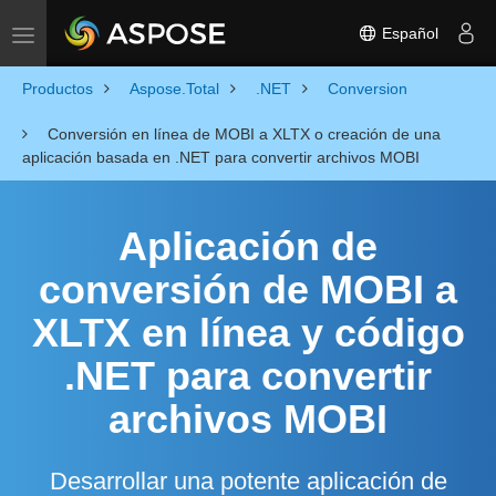
Español
Toggle navigation
Productos
Aspose.Total
.NET
Conversion
Conversión en línea de MOBI a XLTX o creación de una
aplicación basada en .NET para convertir archivos MOBI
Aplicación de
conversión de MOBI a
XLTX en línea y código
.NET para convertir
archivos MOBI
Desarrollar una potente aplicación de