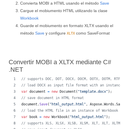
Convierta MOBI a HTML usando el método
Save
Cargue el mobiumento HTML utilizando la clase
Workbook
Guarde el mobiumento en formato XLTX usando el
método
Save
y configure
como SaveFormat
XLTX
Convertir MOBI a XLTX mediante C#
.NET
// supports DOC, DOT, DOCX, DOCM, DOTX, DOTM, RTF, Wo
// load DOCX as input file format with an instance of
var
document
=
new
Document
(
"template.docx"
)
;
// save document in HTML format
document
.
Save
(
"html_output.html"
,
Aspose
.
Words
.
SaveFo
// load the HTML file in an instance of Workbook
var
book
=
new
Workbook
(
"html_output.html"
)
;
// supports XLS, XLSX, XLSB, XLSM, XLT, XLT, XLTM, XL