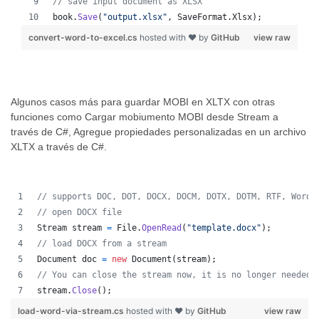
// save input document as XLSX
book
.
Save
(
"output.xlsx"
,
SaveFormat
.
Xlsx
)
;
convert-word-to-excel.cs
hosted with ❤ by
GitHub
view raw
Algunos casos más para guardar MOBI en XLTX con otras
funciones como Cargar mobiumento MOBI desde Stream a
través de C#, Agregue propiedades personalizadas en un archivo
XLTX a través de C#.
// supports DOC, DOT, DOCX, DOCM, DOTX, DOTM, RTF, WordM
// open DOCX file 
Stream
stream
=
File
.
OpenRead
(
"template.docx"
)
;
// load DOCX from a stream 
Document
doc
=
new
Document
(
stream
)
;
// You can close the stream now, it is no longer needed 
stream
.
Close
(
)
;
load-word-via-stream.cs
hosted with ❤ by
GitHub
view raw