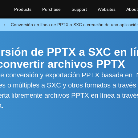
Products
Purchase
Support
Websites
About
n
Conversión en línea de PPTX a SXC o creación de una aplicació
rsión de PPTX a SXC en l
convertir archivos PPTX
 de conversión y exportación PPTX basada en 
s o múltiples a SXC y otros formatos a través 
rta libremente archivos PPTX en línea a travé
a.