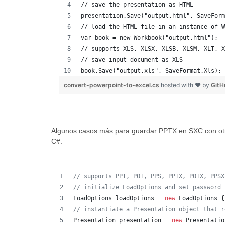
// save the presentation as HTML
presentation.Save("output.html", SaveForm
// load the HTML file in an instance of W
var book = new Workbook("output.html");
// supports XLS, XLSX, XLSB, XLSM, XLT, X
// save input document as XLS
book.Save("output.xls", SaveFormat.Xls);
convert-powerpoint-to-excel.cs
hosted with ❤ by
GitH
Algunos casos más para guardar PPTX en SXC con otr
C#.
// supports PPT, POT, PPS, PPTX, POTX, PPSX
// initialize LoadOptions and set password
LoadOptions
loadOptions
=
new
LoadOptions
{
// instantiate a Presentation object that r
Presentation
presentation
=
new
Presentatio