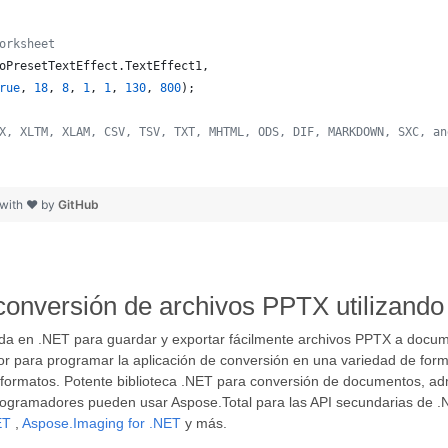
orksheet
oPresetTextEffect
.
TextEffect1
,
rue
,
18
,
8
,
1
,
1
,
130
,
800
)
;
X, XLTM, XLAM, CSV, TSV, TXT, MHTML, ODS, DIF, MARKDOWN, SXC, an
 with ❤ by
GitHub
 conversión de archivos PPTX utilizand
sada en .NET para guardar y exportar fácilmente archivos PPTX a do
ior para programar la aplicación de conversión en una variedad de form
s formatos. Potente biblioteca .NET para conversión de documentos, ad
rogramadores pueden usar Aspose.Total para las API secundarias de .N
ET
,
Aspose.Imaging for .NET
y más.