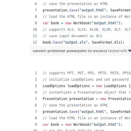
// save the presentation as HTML
presentation
.
Save
(
"output.html"
,
SaveFormat
// load the HTML file in an instance of Wor
var
book
=
new
Workbook
(
"output.html"
)
;
// supports XLS, XLSX, XLSB, XLSM, XLT, XLT
// save input document as XLS
book
.
Save
(
"output.xls"
,
SaveFormat
.
Xls
)
;
convert-protected-powerpoint-to-excel.cs
hosted with 
// supports PPT, POT, PPS, PPTX, POTX, PPSX
// initialize LoadOptions and set password
LoadOptions
loadOptions
=
new
LoadOptions
{
// instantiate a Presentation object that r
Presentation
presentation
=
new
Presentatio
// save the presentation as HTML
presentation
.
Save
(
"output.html"
,
SaveFormat
// load the HTML file in an instance of Wor
var
book
=
new
Workbook
(
"output.html"
)
;