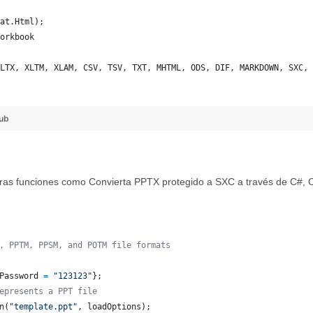
at.Html);
orkbook
LTX, XLTM, XLAM, CSV, TSV, TXT, MHTML, ODS, DIF, MARKDOWN, SXC, 
ub
as funciones como Convierta PPTX protegido a SXC a través de C#, 
, PPTM, PPSM, and POTM file formats
Password
=
"123123"
}
;
epresents a PPT file
n
(
"template.ppt"
,
loadOptions
)
;