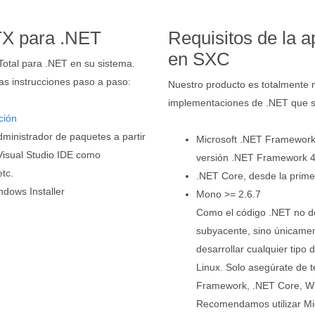
TX para .NET
Requisitos de la 
en SXC
.Total para .NET en su sistema.
as instrucciones paso a paso:
Nuestro producto es totalmente m
implementaciones de .NET que si
ción
administrador de paquetes a partir
Microsoft .NET Framework, 
Visual Studio IDE como
versión .NET Framework 4
etc.
.NET Core, desde la primer
ndows Installer
Mono >= 2.6.7
Como el código .NET no de
subyacente, sino únicament
desarrollar cualquier tip
Linux. Solo asegúrate de t
Framework, .NET Core, W
Recomendamos utilizar Mi