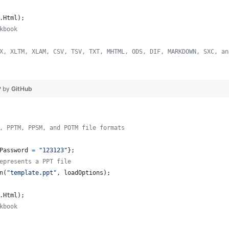
.
Html
)
;
kbook
X, XLTM, XLAM, CSV, TSV, TXT, MHTML, ODS, DIF, MARKDOWN, SXC, an
❤ by
GitHub
, PPTM, PPSM, and POTM file formats
Password
=
"123123"
}
;
epresents a PPT file
n
(
"template.ppt"
,
loadOptions
)
;
.
Html
)
;
kbook