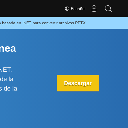
Español
n basada en .NET para convertir archivos PPTX
ínea
.NET.
de la
Descargar
s de la