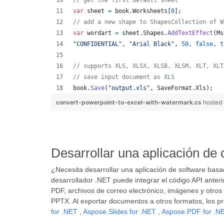
// get the first default sheet
var
sheet
=
book
.
Worksheets
[
0
]
;
// add a new shape to ShapesCollection of W
var
wordart
=
sheet
.
Shapes
.
AddTextEffect
(
Ms
"CONFIDENTIAL"
,
"Arial Black"
,
50
,
false
,
t
// supports XLS, XLSX, XLSB, XLSM, XLT, XLT
// save input document as XLS
book
.
Save
(
"output.xls"
,
SaveFormat
.
Xls
)
;
convert-powerpoint-to-excel-with-watermark.cs
hosted
Desarrollar una aplicación de
¿Necesita desarrollar una aplicación de software ba
desarrollador .NET puede integrar el código API anter
PDF, archivos de correo electrónico, imágenes y otro
PPTX. Al exportar documentos a otros formatos, los p
for .NET
,
Aspose.Slides for .NET
,
Aspose.PDF for .N