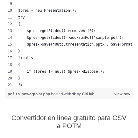
$pres = new Presentation();
try
{
    $pres->getSlides()->removeAt(0);
    $pres->getSlides()->addFromPdf("sample.pdf");
    $pres->save("OutputPresentation.pptx", SaveFormat::
}
finally
{
    if ($pres != null) $pres->dispose();
}
?>            
pdf-to-powerpoint.php
hosted with ❤ by
GitHub
view raw
Convertidor en línea gratuito para CSV
a POTM