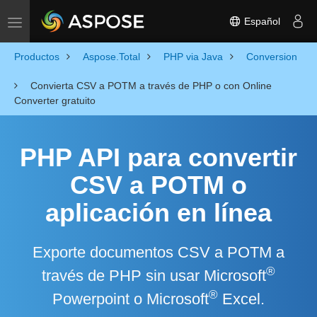
Español
Toggle navigation
Productos
Aspose.Total
PHP via Java
Conversion
Convierta CSV a POTM a través de PHP o con Online
Converter gratuito
PHP API para convertir
CSV a POTM o
aplicación en línea
Exporte documentos CSV a POTM a
®
través de PHP sin usar Microsoft
®
Powerpoint o Microsoft
Excel.