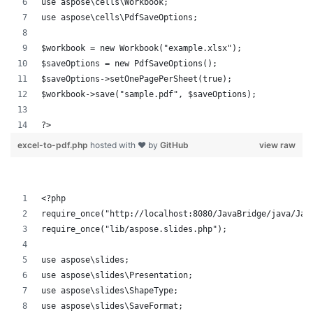
use aspose\cells\Workbook;
use aspose\cells\PdfSaveOptions;
$workbook = new Workbook("example.xlsx");
$saveOptions = new PdfSaveOptions();
$saveOptions->setOnePagePerSheet(true);
$workbook->save("sample.pdf", $saveOptions);
?>
excel-to-pdf.php
hosted with ❤ by
GitHub
view raw
<?php
require_once("http://localhost:8080/JavaBridge/java/Jav
require_once("lib/aspose.slides.php");
use aspose\slides;
use aspose\slides\Presentation;
use aspose\slides\ShapeType;
use aspose\slides\SaveFormat;