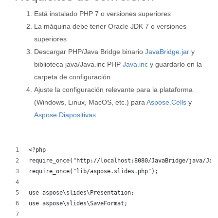
Está instalado PHP 7 o versiones superiores
La máquina debe tener Oracle JDK 7 o versiones
superiores
Descargar PHP/Java Bridge binario
JavaBridge.jar
y
biblioteca java/Java.inc PHP
Java.inc
y guardarlo en la
carpeta de configuración
Ajuste la configuración relevante para la plataforma
(Windows, Linux, MacOS, etc.) para
Aspose.Cells
y
Aspose.Diapositivas
<?php
require_once("http://localhost:8080/JavaBridge/java/Jav
require_once("lib/aspose.slides.php");
use aspose\slides\Presentation;
use aspose\slides\SaveFormat;