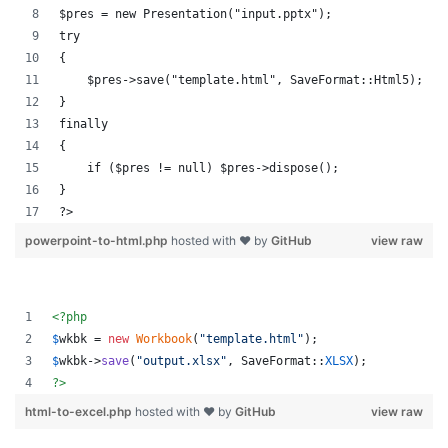
$pres = new Presentation("input.pptx");
try
{
    $pres->save("template.html", SaveFormat::Html5);
}
finally
{
    if ($pres != null) $pres->dispose();
}
?>
powerpoint-to-html.php
hosted with ❤ by
GitHub
view raw
<?php
$
wkbk
 = 
new
Workbook
(
"
template.html
"
);
$
wkbk
->
save
(
"
output.xlsx
"
, SaveFormat::
XLSX
);
?>
html-to-excel.php
hosted with ❤ by
GitHub
view raw