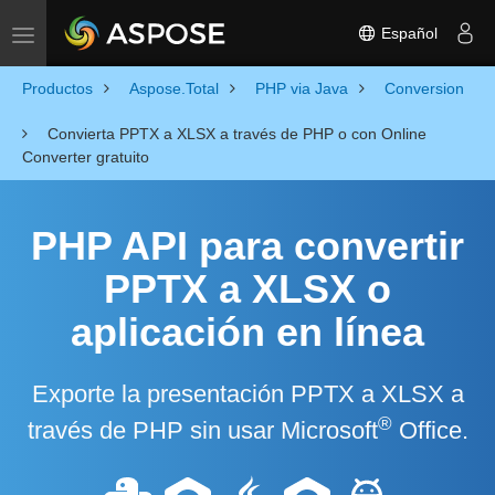
Español
Toggle navigation
Productos
Aspose.Total
PHP via Java
Conversion
Convierta PPTX a XLSX a través de PHP o con Online
Converter gratuito
PHP API para convertir
PPTX a XLSX o
aplicación en línea
Exporte la presentación PPTX a XLSX a
®
través de PHP sin usar Microsoft
Office.