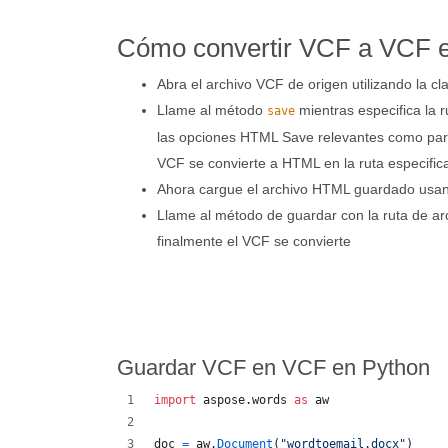
Cómo convertir VCF a VCF 
Abra el archivo VCF de origen utilizando la c
Llame al método
mientras especifica la r
save
las opciones HTML Save relevantes como par
VCF se convierte a HTML en la ruta especific
Ahora cargue el archivo HTML guardado usa
Llame al método de guardar con la ruta de arc
finalmente el VCF se convierte
Guardar VCF en VCF en Python
import
aspose
.
words
as
aw
doc
=
aw
.
Document
(
"wordtoemail.docx"
)