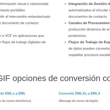
nformación visual o relacionada
Integración de Gestión 
tacto portátiles.
automatizados al vincular
tir el intercambio estandarizado
documentos de contacto.
de documento de contacto
Canales de Procesamient
producción dinámica de arc
ón a VCF en aplicaciones que
posteriores.
lujos de trabajo digitales de
Flujos de Trabajo de Ex
de datos pueden converti
respaldar procesos escala
GIF opciones de conversión c
tir EMLs a EML
Convertir EMLXs a EMLX
 de correo electrónico)
(Mensaje de correo de Apple)