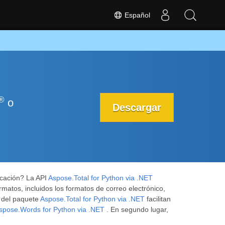
Español
®
o
Descargar
icación? La API
Aspose.Total for Python via .NET
atos, incluidos los formatos de correo electrónico,
 del paquete
Aspose.Total for Python via .NET
facilitan
spose.Words for Python via .NET
. En segundo lugar,