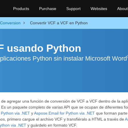
Products
Purchase
Support
Websites
About
Conversion
Convertir VCF a VCF en Python
F usando Python
icaciones Python sin instalar Microsoft Word
o de agregar una función de conversión de VCF a VCF dentro de la apl
Es un paquete completo de varias API que se ocupan de diferentes form
 Python via .NET
y
Aspose.Email for Python via .NET
que forman parte
os, primero cargue el archivo VCF y transfiéralo a HTML a través de
A
ython via .NET
y guárdelo en formato VCF.