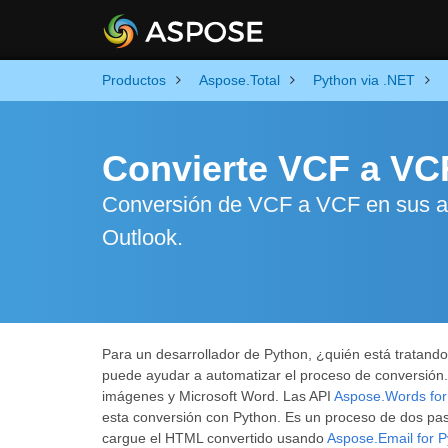
Productos
Aspose.Total
Python via .NET
Convierte VCF a VC
Conversión de VCF a VCF en sus apl
Outlook.
Para un desarrollador de Python, ¿quién está tratand
puede ayudar a automatizar el proceso de conversión. 
imágenes y Microsoft Word. Las API
Aspose.Words for
esta conversión con Python. Es un proceso de dos pas
cargue el HTML convertido usando
Aspose.Email for P