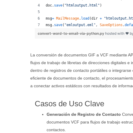
doc
.
save
(
"htmloutput.html"
)
msg
=
MailMessage
.
load
(
dir
+
"htmloutput.ht
msg
.
save
(
"emloutput.eml"
, 
SaveOptions
.
defa
convert-word-to-email-via-python.py
hosted with ❤ b
La conversión de documentos GIF a VCF mediante APIs
flujos de trabajo de libretas de direcciones digitales
dentro de registros de contacto portátiles o integrars
eficiente de documentos de contacto, el procesamiento 
a conectar activos estáticos con resultados de informac
Casos de Uso Clave
Generación de Registro de Contacto
Conve
documentos VCF para flujos de trabajo estru
contactos.