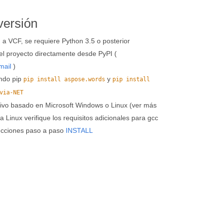
versión
 a VCF, se requiere Python 3.5 o posterior
el proyecto directamente desde PyPI (
mail
)
ando pip
y
pip install aspose.words
pip install
via-NET
ivo basado en Microsoft Windows o Linux (ver más
a Linux verifique los requisitos adicionales para gcc
trucciones paso a paso
INSTALL