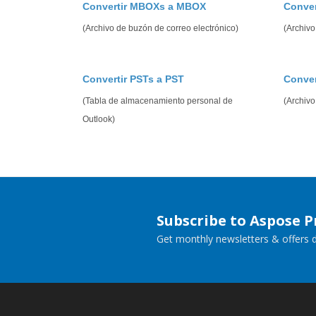
Convertir MBOXs a MBOX
Conve
(Archivo de buzón de correo electrónico)
(Archiv
Convertir PSTs a PST
Conver
(Tabla de almacenamiento personal de
(Archivo
Outlook)
Subscribe to Aspose 
Get monthly newsletters & offers di