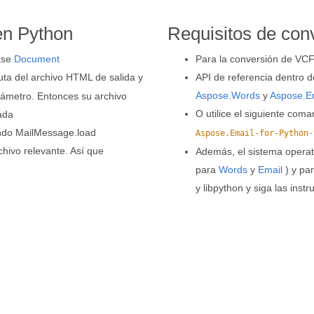
en Python
Requisitos de con
lase
Document
Para la conversión de VCF
uta del archivo HTML de salida y
API de referencia dentro d
Aspose.Words
y
Aspose.E
ámetro. Entonces su archivo
O utilice el siguiente com
ada
ndo MailMessage.load
Aspose.Email-for-Python-
hivo relevante. Así que
Además, el sistema operat
para
Words
y
Email
) y par
y libpython y siga las ins