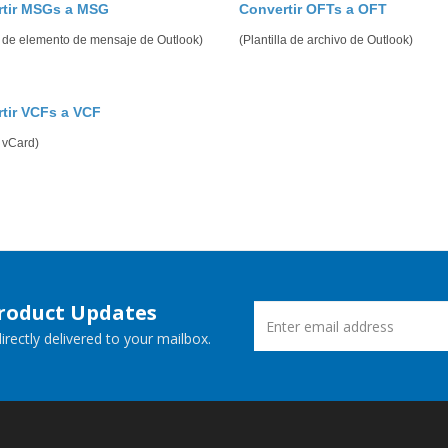
rtir MSGs a MSG
Convertir OFTs a OFT
o de elemento de mensaje de Outlook)
(Plantilla de archivo de Outlook)
tir VCFs a VCF
 vCard)
Product Updates
rectly delivered to your mailbox.