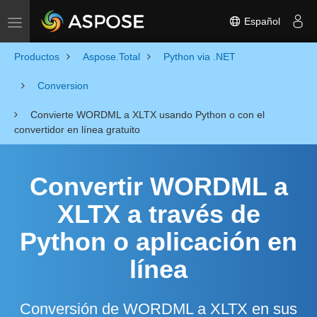
Español
Toggle navigation
Productos
Aspose.Total
Python via .NET
Conversion
Convierte WORDML a XLTX usando Python o con el
convertidor en línea gratuito
Convertir WORDML a
XLTX a través de
Python o aplicación en
línea
Conversión de WORDML a XLTX en sus