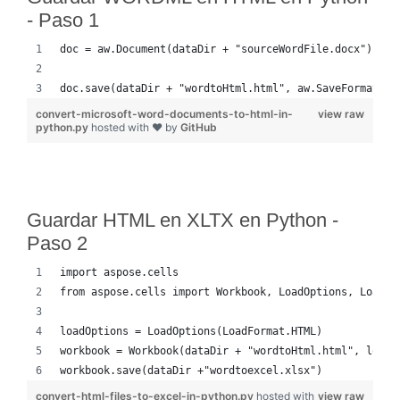
- Paso 1
doc = aw.Document(dataDir + "sourceWordFile.docx")
doc.save(dataDir + "wordtoHtml.html", aw.SaveFormat.HT
convert-microsoft-word-documents-to-html-in-
view raw
python.py
hosted with ❤ by
GitHub
Guardar HTML en XLTX en Python -
Paso 2
import aspose.cells
from aspose.cells import Workbook, LoadOptions, LoadFo
loadOptions = LoadOptions(LoadFormat.HTML)
workbook = Workbook(dataDir + "wordtoHtml.html", loadO
workbook.save(dataDir +"wordtoexcel.xlsx")
convert-html-files-to-excel-in-python.py
hosted with
view raw