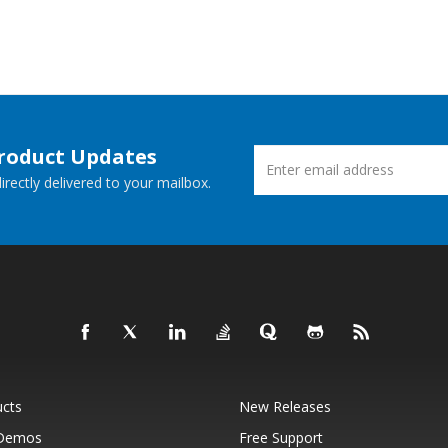
Product Updates
rectly delivered to your mailbox.
ucts
New Releases
 Demos
Free Support