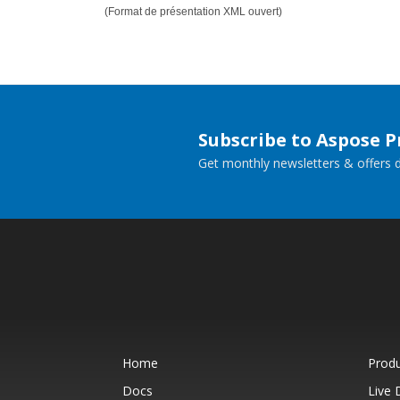
(Format de présentation XML ouvert)
Subscribe to Aspose 
Get monthly newsletters & offers di
Home
Prod
Docs
Live