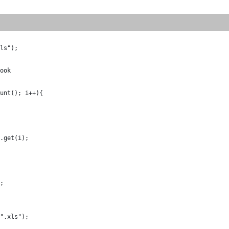
ls");
ook
unt(); i++){
.get(i);
;
".xls"); 