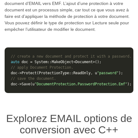
document d’EMAIL vers EMF. L’ajout d’une protection à votre
document est un processus simple, car tout ce que vous avez à
faire est d’appliquer la méthode de protection à votre document.
Vous pouvez définir le type de protection sur Lecture seule pour
empêcher l’utilisateur de modifier le document.
// create a new document and protect it with a password.
auto
doc
=
System
::
MakeObject
<
Document
>
();
// apply Document Protection.
doc
->
Protect
(
ProtectionType
::
ReadOnly
,
u
"password"
);
// save the document.
doc
->
Save
(
u
"DocumentProtection.PasswordProtection.Emf"
);
Explorez EMAIL options de
conversion avec C++