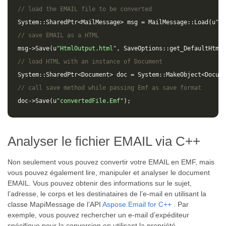
// load the EMAIL file to be converted
System
::
SharedPtr
<
MailMessage
>
msg
=
MailMessage
::
Load
(
u
"so
// save EMAIL as a HTML 
msg
->
Save
(
u
"HtmlOutput.html"
,
SaveOptions
::
get_DefaultHtml
(
// load HTML with an instance of Document
System
::
SharedPtr
<
Document
>
doc
=
System
::
MakeObject
<
Docume
// call save method while passing Emf as save format
doc
->
Save
(
u
"convertedFile.Emf"
);
Analyser le fichier EMAIL via C++
Non seulement vous pouvez convertir votre EMAIL en EMF, mais
vous pouvez également lire, manipuler et analyser le document
EMAIL. Vous pouvez obtenir des informations sur le sujet,
l’adresse, le corps et les destinataires de l’e-mail en utilisant la
classe MapiMessage de l’API
Aspose.Email for C++
. Par
exemple, vous pouvez rechercher un e-mail d’expéditeur
spécifique pour la conversion en utilisant la propriété