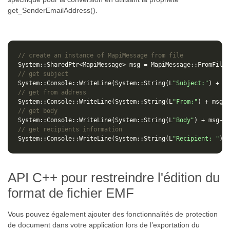
get_SenderEmailAddress().
// create an instance of MapiMessage from file
System
::
SharedPtr
<
MapiMessage
>
msg
=
MapiMessage
::
FromFile
(
// get subject
System
::
Console
::
WriteLine
(
System
::
String
(
L
"Subject:"
)
+
ms
// get from address
System
::
Console
::
WriteLine
(
System
::
String
(
L
"From:"
)
+
msg
->
// get body
System
::
Console
::
WriteLine
(
System
::
String
(
L
"Body"
)
+
msg
->
g
// get recipients information
System
::
Console
::
WriteLine
(
System
::
String
(
L
"Recipient: "
)
+
API C++ pour restreindre l'édition du
format de fichier EMF
Vous pouvez également ajouter des fonctionnalités de protection
de document dans votre application lors de l’exportation du