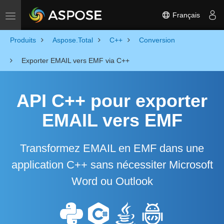
Français
Toggle navigation
Produits
Aspose.Total
C++
Conversion
Exporter EMAIL vers EMF via C++
API C++ pour exporter
EMAIL vers EMF
Transformez EMAIL en EMF dans une
application C++ sans nécessiter Microsoft
Word ou Outlook