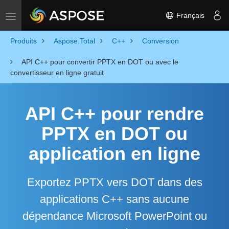
Français
Toggle navigation
Produits
Aspose.Total
C++
Conversion
API C++ pour convertir PPTX en DOT ou avec le
convertisseur en ligne gratuit
API C++ pour rendre
PPTX en DOT ou
application en ligne
Exportez PPTX vers DOT dans des
applications C++ sans aucune
dépendance Microsoft PowerPoint ou