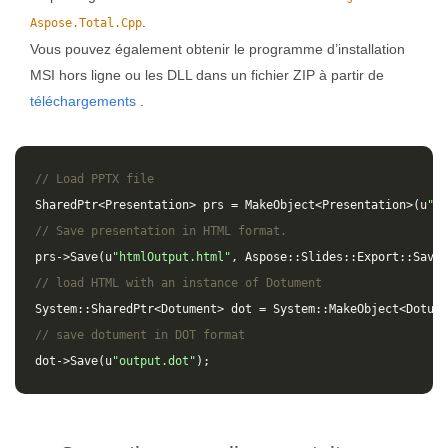
.
Aspose.Total.Cpp
Vous pouvez également obtenir le programme d’installation
MSI hors ligne ou les DLL dans un fichier ZIP à partir de
téléchargements
.
// Load PPTX file
SharedPtr
<
Presentation
>
prs
=
MakeObject
<
Presentation
>(
u
"in
// Save presentation in HTML format.
prs
->
Save
(
u
"htmlOutput.html"
,
Aspose
::
Slides
::
Export
::
SaveF
// load HTML with an instance of Dotument
System
::
SharedPtr
<
Dotument
>
dot
=
System
::
MakeObject
<
Dotume
// save dotument in DOT format
dot
->
Save
(
u
"output.dot"
);