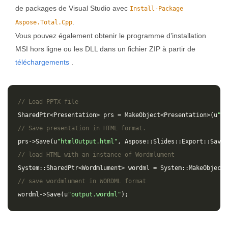
de packages de Visual Studio avec
Install-Package
.
Aspose.Total.Cpp
Vous pouvez également obtenir le programme d’installation
MSI hors ligne ou les DLL dans un fichier ZIP à partir de
téléchargements
.
// Load PPTX file
SharedPtr
<
Presentation
>
prs
=
MakeObject
<
Presentation
>(
u
"in
// Save presentation in HTML format.
prs
->
Save
(
u
"htmlOutput.html"
,
Aspose
::
Slides
::
Export
::
SaveF
// load HTML with an instance of Wordmlument
System
::
SharedPtr
<
Wordmlument
>
wordml
=
System
::
MakeObject
<
// save wordmlument in WORDML format
wordml
->
Save
(
u
"output.wordml"
);