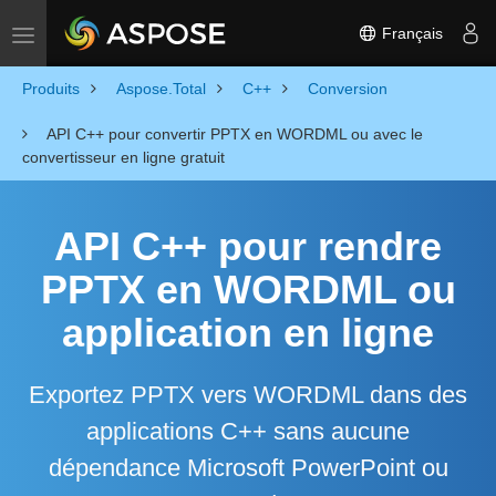
Français
Toggle navigation
Produits
Aspose.Total
C++
Conversion
API C++ pour convertir PPTX en WORDML ou avec le
convertisseur en ligne gratuit
API C++ pour rendre
PPTX en WORDML ou
application en ligne
Exportez PPTX vers WORDML dans des
applications C++ sans aucune
dépendance Microsoft PowerPoint ou