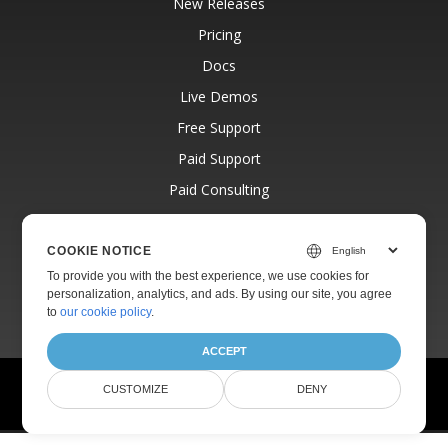
New Releases
Pricing
Docs
Live Demos
Free Support
Paid Support
Paid Consulting
Blog
Websites
COOKIE NOTICE
To provide you with the best experience, we use cookies for
About
personalization, analytics, and ads. By using our site, you agree
to
our cookie policy
.
ACCEPT
© Aspose Pty Ltd 2001-2026.
All Rights Reserved.
CUSTOMIZE
DENY
Privacy Policy
Terms of use
Contact