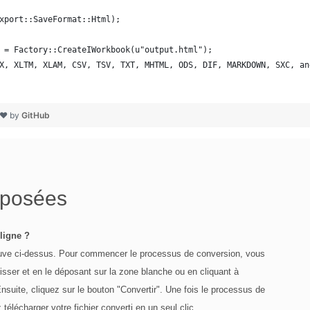
xport::SaveFormat::Html);
 = Factory::CreateIWorkbook(u"output.html");
X, XLTM, XLAM, CSV, TSV, TXT, MHTML, ODS, DIF, MARKDOWN, SXC, an
 ❤ by
GitHub
 posées
ligne ?
rouve ci-dessus. Pour commencer le processus de conversion, vous
lisser et en le déposant sur la zone blanche ou en cliquant à
Ensuite, cliquez sur le bouton "Convertir". Une fois le processus de
écharger votre fichier converti en un seul clic.