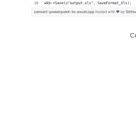
wkb->Save(u"output.xls", SaveFormat_Xls);
convert-powerpoint-to-excel.cpp
hosted with ❤ by
GitH
C