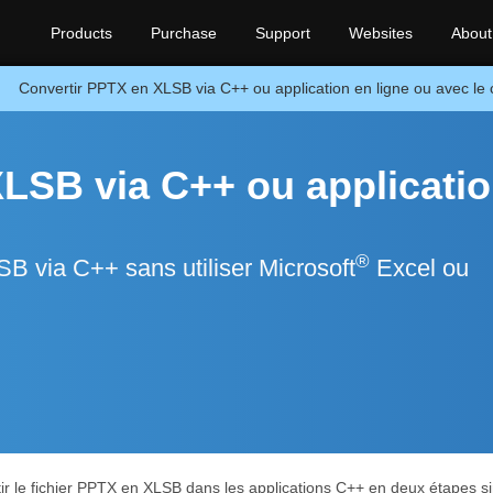
Products
Purchase
Support
Websites
About
Convertir PPTX en XLSB via C++ ou application en ligne ou avec le c
LSB via C++ ou applicati
®
B via C++ sans utiliser Microsoft
Excel ou
r le fichier PPTX en XLSB dans les applications C++ en deux étapes sim