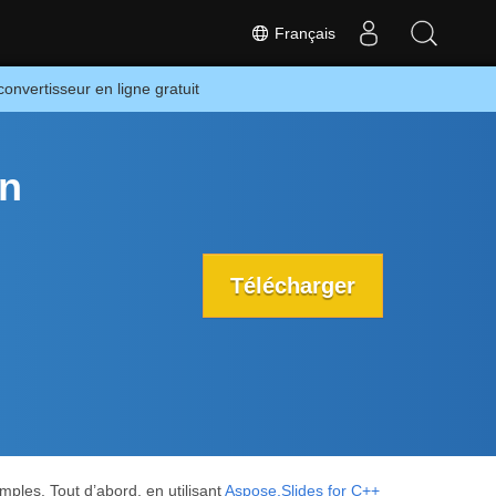
Français
onvertisseur en ligne gratuit
on
Télécharger
ples. Tout d’abord, en utilisant
Aspose.Slides for C++