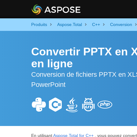
Produits
Aspose.Total
C++
Conversion
Convertir PPTX en X
en ligne
Conversion de fichiers PPTX en XLS
PowerPoint
En utilisant
Aspose.Total for C++
, vous pouvez converti