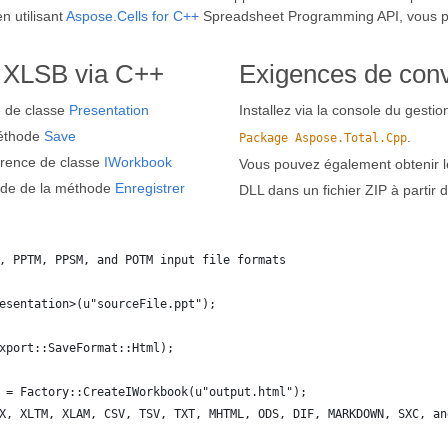
n utilisant
Aspose.Cells for C++
Spreadsheet Programming API, vous p
 XLSB via C++
Exigences de con
e de classe
Presentation
Installez via la console du gest
méthode
Save
.
Package Aspose.Total.Cpp
érence de classe
IWorkbook
Vous pouvez également obtenir le
aide de la méthode
Enregistrer
DLL dans un fichier ZIP à partir 
, PPTM, PPSM, and POTM input file formats
esentation>(u"sourceFile.ppt");
xport::SaveFormat::Html);
 = Factory::CreateIWorkbook(u"output.html");
X, XLTM, XLAM, CSV, TSV, TXT, MHTML, ODS, DIF, MARKDOWN, SXC, an