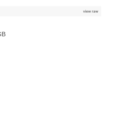
view raw
SB