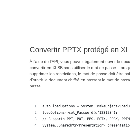
Convertir PPTX protégé en X
À l’aide de l’API, vous pouvez également ouvrir le d
convertir en XLSB sans utiliser le mot de passe. Lorsqu
supprimer les restrictions, le mot de passe doit être 
d’ouvrir le document chiffré en passant le mot de pa
passe.
auto loadOptions = System::MakeObject<LoadO
loadOptions->set_Password(u"123123");
// Supports PPT, POT, PPS, POTX, PPSX, PPTM
System::SharedPtr<Presentation> presentatio