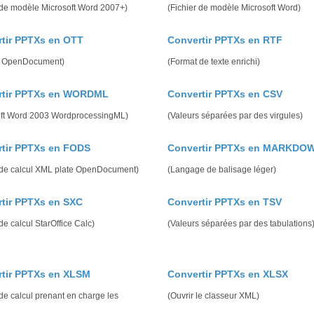
 de modèle Microsoft Word 2007+)
(Fichier de modèle Microsoft Word)
tir PPTXs en OTT
Convertir PPTXs en RTF
 OpenDocument)
(Format de texte enrichi)
rtir PPTXs en WORDML
Convertir PPTXs en CSV
oft Word 2003 WordprocessingML)
(Valeurs séparées par des virgules)
tir PPTXs en FODS
Convertir PPTXs en MARKDO
e de calcul XML plate OpenDocument)
(Langage de balisage léger)
tir PPTXs en SXC
Convertir PPTXs en TSV
 de calcul StarOffice Calc)
(Valeurs séparées par des tabulations
tir PPTXs en XLSM
Convertir PPTXs en XLSX
 de calcul prenant en charge les
(Ouvrir le classeur XML)