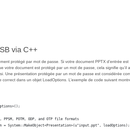
LSB via C++
ocument protégé par mot de passe. Si votre document PPTX d’entrée est
e votre document est protégé par un mot de passe, cela signifie qu’il ap
saisi. Une présentation protégée par un mot de passe est considérée c
sse correct dans un objet LoadOptions. L’exemple de code suivant mont
ptions>();
, PPSM, POTM, ODP, and OTP file formats
n = System::MakeObject<Presentation>(u"input.ppt", loadOptions);