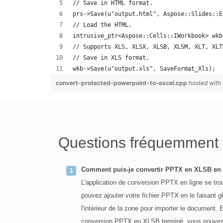
// Save in HTML format.
prs->Save(u"output.html", Aspose::Slides::E
// Load the HTML.
intrusive_ptr<Aspose::Cells::IWorkbook> wkb
// Supports XLS, XLSX, XLSB, XLSM, XLT, XLT
// Save in XLS format.
wkb->Save(u"output.xls", SaveFormat_Xls);
convert-protected-powerpoint-to-excel.cpp
hosted with
Questions fréquemment
Comment puis-je convertir PPTX en XLSB en 
L'application de conversion PPTX en ligne se t
pouvez ajouter votre fichier PPTX en le faisant g
l'intérieur de la zone pour importer le document. 
conversion PPTX en XLSB terminé, vous pouvez tél