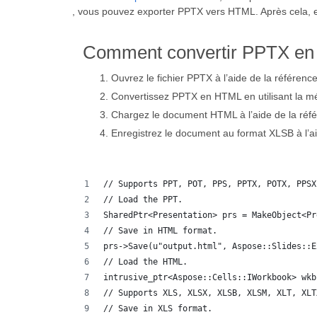
, vous pouvez exporter PPTX vers HTML. Après cela, e
Comment convertir PPTX en
Ouvrez le fichier PPTX à l’aide de la référenc
Convertissez PPTX en HTML en utilisant la 
Chargez le document HTML à l’aide de la réf
Enregistrez le document au format XLSB à l’
// Supports PPT, POT, PPS, PPTX, POTX, PPSX
// Load the PPT.
SharedPtr<Presentation> prs = MakeObject<Pr
// Save in HTML format.
prs->Save(u"output.html", Aspose::Slides::E
// Load the HTML.
intrusive_ptr<Aspose::Cells::IWorkbook> wkb
// Supports XLS, XLSX, XLSB, XLSM, XLT, XLT
// Save in XLS format.