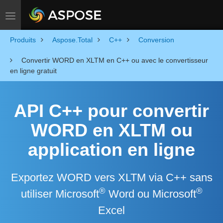
Toggle navigation
Produits
Aspose.Total
C++
Conversion
Convertir WORD en XLTM en C++ ou avec le convertisseur
en ligne gratuit
API C++ pour convertir
WORD en XLTM ou
application en ligne
Exportez WORD vers XLTM via C++ sans
®
®
utiliser Microsoft
Word ou Microsoft
Excel