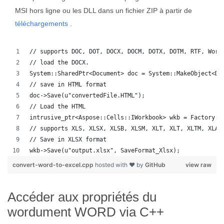
MSI hors ligne ou les DLL dans un fichier ZIP à partir de
téléchargements
.
// supports DOC, DOT, DOCX, DOCM, DOTX, DOTM, RTF, Word
// load the DOCX.
System::SharedPtr<Document> doc = System::MakeObject<Do
// save in HTML format
doc->Save(u"convertedFile.HTML");
// Load the HTML
intrusive_ptr<Aspose::Cells::IWorkbook> wkb = Factory::
// supports XLS, XLSX, XLSB, XLSM, XLT, XLT, XLTM, XLAM
// Save in XLSX format
wkb->Save(u"output.xlsx", SaveFormat_Xlsx);
convert-word-to-excel.cpp
hosted with ❤ by
GitHub
view raw
Accéder aux propriétés du
wordument WORD via C++