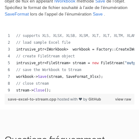
objet de flux en appelant
IWorkbook
méthode
Save
de l’objet.
Spécifiez le format de fichier souhaité à l’aide de l’énumération
SaveFormat
lors de l’appel de l’énumération
Save
.
//
 supports XLS, XLSX, XLSB, XLSM, XLT, XLT, XLTM, XLAM,
//
 load sample Excel file
intrusive_ptr<IWorkbook>  workbook = Factory::CreateIWor
//
 create FileStream object
intrusive_ptr<FileStream> stream = 
new
 FileStream(
"
outpu
//
 save the Workbook to Stream
workbook->
Save
(stream, SaveFormat_Xlsx);
//
 close stream
stream->
Close
();
save-excel-to-stream.cpp
hosted with ❤ by
GitHub
view raw