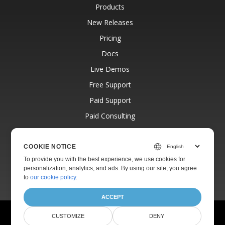
Products
New Releases
Pricing
Docs
Live Demos
Free Support
Paid Support
Paid Consulting
Blog
Websites
COOKIE NOTICE
To provide you with the best experience, we use cookies for
About
personalization, analytics, and ads. By using our site, you agree
to
our cookie policy
.
ACCEPT
© Aspose Pty Ltd 2001-2026.
All Rights Reserved.
CUSTOMIZE
DENY
Privacy Policy
Terms of use
Contact