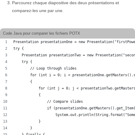
Parcourez chaque diapositive des deux présentations et
comparez-les une par une.
Code Java pour comparer les fichiers POTX
Presentation presentationOne = new Presentation("firstPow
try {
    Presentation presentationTwo = new Presentation("seco
    try {
        // Loop through slides
        for (int i = 0; i < presentationOne.getMasters().
        {
            for (int j = 0; j < presentationTwo.getMaster
            {
                // Compare slides
                if (presentationOne.getMasters().get_Item
                    System.out.println(String.format("Som
            }
        }
    } finally {