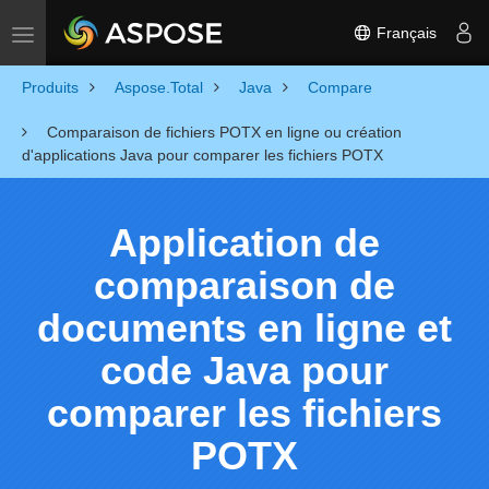
Français
Toggle navigation
Produits
Aspose.Total
Java
Compare
Comparaison de fichiers POTX en ligne ou création
d'applications Java pour comparer les fichiers POTX
Application de
comparaison de
documents en ligne et
code Java pour
comparer les fichiers
POTX