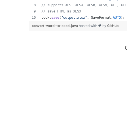
// supports XLS, XLSX, XLSB, XLSM, XLT, XLT
// save HTML as XLSX
book
.
save
(
"output.xlsx"
, 
SaveFormat
.
AUTO
); 
convert-word-to-excel.java
hosted with ❤ by
GitHub