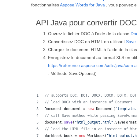
fonctionnalités
Aspose.Words for Java
, vous pouvez e
API Java pour convertir DO
Ouvrez le fichier DOC à l’aide de la classe
Do
Convertissez DOC en HTML en utilisant
Save
Chargez le document HTML à l’aide de la cla
Enregistrez le document au format XLS en util
https://reference.aspose.com/cells/java/com.
. Méthode SaveOptions))
// supports DOC, DOT, DOCX, DOCM, DOTX, DOT
// load DOCX with an instance of Document
Document
document
 = 
new
Document
(
"template.
// call Save method while passing SaveForma
document
.
save
(
"html_output.html"
,
SaveFormat
// load the HTML file in an instance of Wor
Workbook
book
 = 
new
Workbook
(
"html_output.h