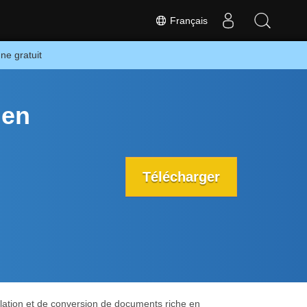
Français
ne gratuit
 en
Télécharger
ulation et de conversion de documents riche en