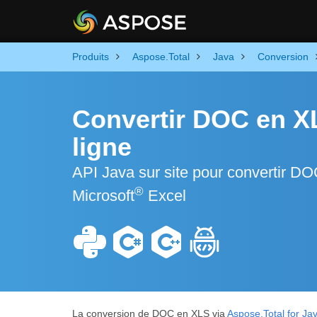
Produits
Aspose.Total
Java
Conversion
Convertir DOC en XL
ligne
API Java sur site pour convertir DO
®
Microsoft
Excel
La conversion de DOC en XLS via
Aspose.Total for Ja