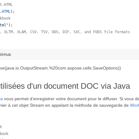
t.HTML
.
HTML
);
kbook
tml"
);
, XLTM, XLAM, CSV, TSV, ODS, DIF, SXC, and FODS file formats
  
GitHub
save(java.io.OutputStream.%20com.aspose.cells.SaveOptions))
utilisées d'un document DOC via Java
va
vous permet d’enregistrer votre document pour le diffuser. Si vous de
chier à cet objet Stream en appelant la méthode de sauvegarde de
Wor
X
book