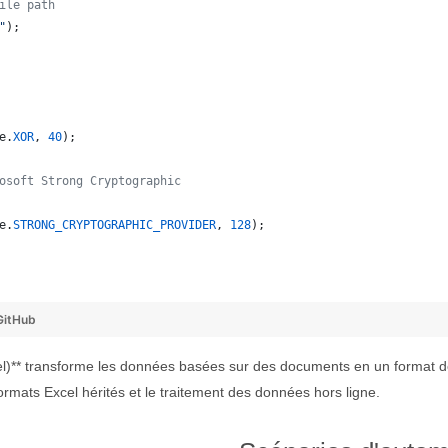
ile path
"
);
e
.
XOR
, 
40
);
osoft Strong Cryptographic
e
.
STRONG_CRYPTOGRAPHIC_PROVIDER
, 
128
);
GitHub
el)** transforme les données basées sur des documents en un format de f
 formats Excel hérités et le traitement des données hors ligne.