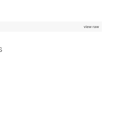
view raw
S