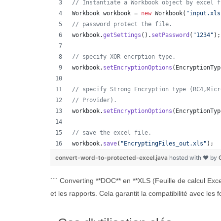
// Instantiate a Workbook object by excel f
Workbook
workbook
 = 
new
Workbook
(
"input.xls
// password protect the file.
workbook
.
getSettings
().
setPassword
(
"1234"
);
// specify XOR encrption type.
workbook
.
setEncryptionOptions
(
EncryptionTyp
// specify Strong Encryption type (RC4,Micr
// Provider).
workbook
.
setEncryptionOptions
(
EncryptionTyp
// save the excel file.
workbook
.
save
(
"EncryptingFiles_out.xls"
);
convert-word-to-protected-excel.java
hosted with ❤ by
``` Converting **DOC** en **XLS (Feuille de calcul Exc
et les rapports. Cela garantit la compatibilité avec les