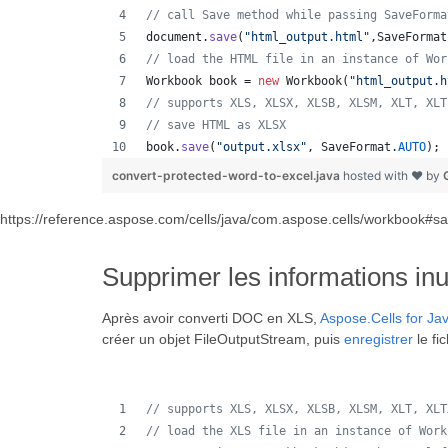
// call Save method while passing SaveForma
document
.
save
(
"html_output.html"
,
SaveFormat
// load the HTML file in an instance of Wor
Workbook
book
 = 
new
Workbook
(
"html_output.h
// supports XLS, XLSX, XLSB, XLSM, XLT, XLT
// save HTML as XLSX
book
.
save
(
"output.xlsx"
, 
SaveFormat
.
AUTO
); 
convert-protected-word-to-excel.java
hosted with ❤ by
https://reference.aspose.com/cells/java/com.aspose.cells/workbook#
Supprimer les informations in
Après avoir converti DOC en XLS,
Aspose.Cells for Ja
créer un objet FileOutputStream, puis
enregistrer
le fi
// supports XLS, XLSX, XLSB, XLSM, XLT, XLT
// load the XLS file in an instance of Work