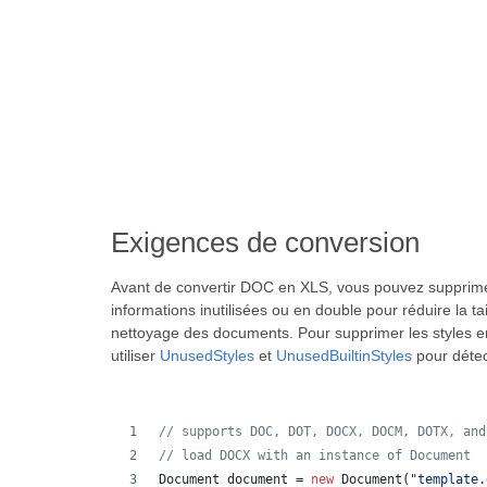
Exigences de conversion
Avant de convertir DOC en XLS, vous pouvez supprime
informations inutilisées ou en double pour réduire la t
nettoyage des documents. Pour supprimer les styles en
utiliser
UnusedStyles
et
UnusedBuiltinStyles
pour détec
// supports DOC, DOT, DOCX, DOCM, DOTX, and
// load DOCX with an instance of Document
Document
document
 = 
new
Document
(
"template.