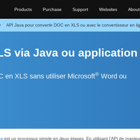
Products
Purchase
Support
Websites
About
API Java pour convertir DOC en XLS ou avec le convertisseur en lig
S via Java ou application
®
C en XLS sans utiliser Microsoft
Word ou
va
est un processus simple en deux étapes. En utilisant l’API de manip