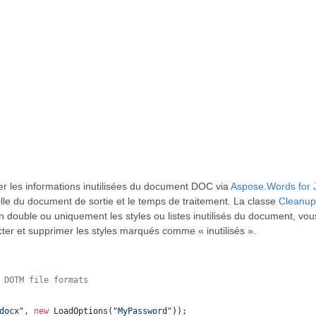
r les informations inutilisées du document DOC via
Aspose.Words for 
aille du document de sortie et le temps de traitement. La classe
Cleanup
 double ou uniquement les styles ou listes inutilisés du document, vou
ter et supprimer les styles marqués comme « inutilisés ».
 DOTM file formats
docx"
, 
new
LoadOptions
(
"MyPassword"
));