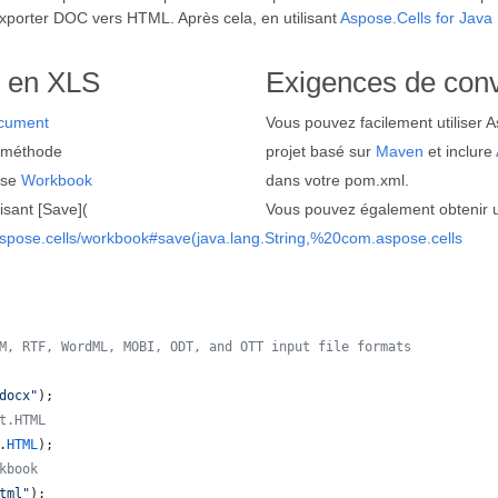
xporter DOC vers HTML. Après cela, en utilisant
Aspose.Cells for Java
C en XLS
Exigences de con
cument
Vous pouvez facilement utiliser A
méthode
projet basé sur
Maven
et inclure
sse
Workbook
dans votre pom.xml.
isant [Save](
Vous pouvez également obtenir un
aspose.cells/workbook#save(java.lang.String,%20com.aspose.cells
M, RTF, WordML, MOBI, ODT, and OTT input file formats 
docx"
);
t.HTML
.
HTML
);
kbook
tml"
);