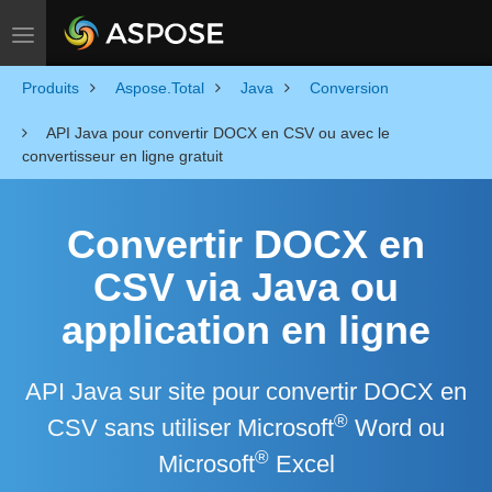
Toggle navigation
Produits
Aspose.Total
Java
Conversion
API Java pour convertir DOCX en CSV ou avec le
convertisseur en ligne gratuit
Convertir DOCX en
CSV via Java ou
application en ligne
API Java sur site pour convertir DOCX en
®
CSV sans utiliser Microsoft
Word ou
®
Microsoft
Excel