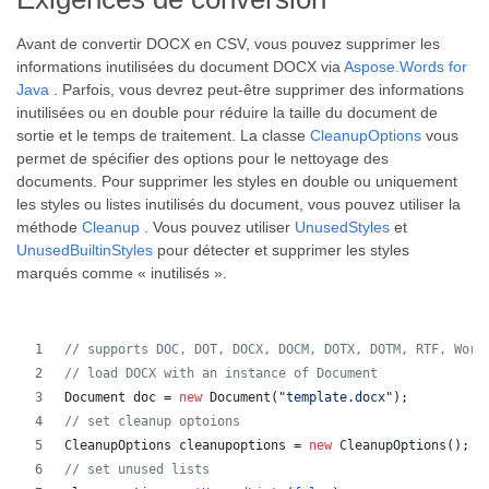
Avant de convertir DOCX en CSV, vous pouvez supprimer les
informations inutilisées du document DOCX via
Aspose.Words for
Java
. Parfois, vous devrez peut-être supprimer des informations
inutilisées ou en double pour réduire la taille du document de
sortie et le temps de traitement. La classe
CleanupOptions
vous
permet de spécifier des options pour le nettoyage des
documents. Pour supprimer les styles en double ou uniquement
les styles ou listes inutilisés du document, vous pouvez utiliser la
méthode
Cleanup
. Vous pouvez utiliser
UnusedStyles
et
UnusedBuiltinStyles
pour détecter et supprimer les styles
marqués comme « inutilisés ».
// supports DOC, DOT, DOCX, DOCM, DOTX, DOTM, RTF, Word
// load DOCX with an instance of Document
Document
doc
 = 
new
Document
(
"template.docx"
);
// set cleanup optoions
CleanupOptions
cleanupoptions
 = 
new
CleanupOptions
();
// set unused lists