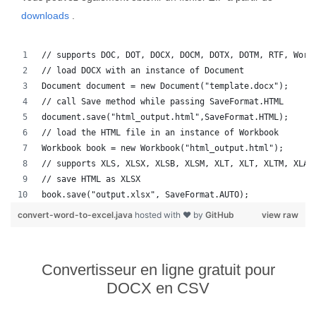
downloads
.
// supports DOC, DOT, DOCX, DOCM, DOTX, DOTM, RTF, Word
// load DOCX with an instance of Document
Document document = new Document("template.docx");
// call Save method while passing SaveFormat.HTML
document.save("html_output.html",SaveFormat.HTML);
// load the HTML file in an instance of Workbook
Workbook book = new Workbook("html_output.html");
// supports XLS, XLSX, XLSB, XLSM, XLT, XLT, XLTM, XLAM
// save HTML as XLSX
book.save("output.xlsx", SaveFormat.AUTO);   
convert-word-to-excel.java
hosted with ❤ by
GitHub
view raw
Convertisseur en ligne gratuit pour
DOCX en CSV