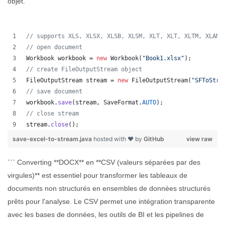
objet.
// supports XLS, XLSX, XLSB, XLSM, XLT, XLT, XLTM, XLAM,
// open document
Workbook
workbook
 = 
new
Workbook
(
"Book1.xlsx"
);
// create FileOutputStream object
FileOutputStream
stream
 = 
new
FileOutputStream
(
"SFToStre
// save document
workbook
.
save
(
stream
, 
SaveFormat
.
AUTO
);   
// close stream
stream
.
close
();
save-excel-to-stream.java
hosted with ❤ by
GitHub
view raw
``` Converting **DOCX** en **CSV (valeurs séparées par des
virgules)** est essentiel pour transformer les tableaux de
documents non structurés en ensembles de données structurés
prêts pour l'analyse. Le CSV permet une intégration transparente
avec les bases de données, les outils de BI et les pipelines de