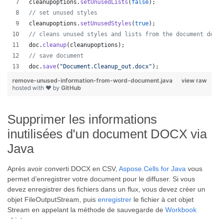
cleanupoptions
.
setUnusedLists
(
false
);
// set unused styles
cleanupoptions
.
setUnusedStyles
(
true
);
// cleans unused styles and lists from the document dep
doc
.
cleanup
(
cleanupoptions
);
// save document
doc
.
save
(
"Document.Cleanup_out.docx"
);
remove-unused-information-from-word-document.java
view raw
hosted with ❤ by
GitHub
Supprimer les informations
inutilisées d'un document DOCX via
Java
Après avoir converti DOCX en CSV,
Aspose.Cells for Java
vous
permet d’enregistrer votre document pour le diffuser. Si vous
devez enregistrer des fichiers dans un flux, vous devez créer un
objet FileOutputStream, puis
enregistrer
le fichier à cet objet
Stream en appelant la méthode de sauvegarde de
Workbook