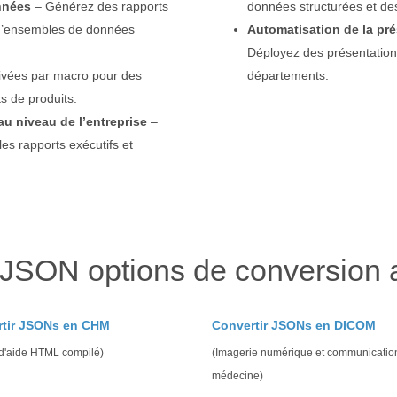
nnées
– Générez des rapports
données structurées et d
 d’ensembles de données
Automatisation de la pré
Déployez des présentations
tivées par macro pour des
départements.
 de produits.
u niveau de l’entreprise
–
es rapports exécutifs et
 JSON options de conversion 
rtir JSONs en CHM
Convertir JSONs en DICOM
 d'aide HTML compilé)
(Imagerie numérique et communicatio
médecine)