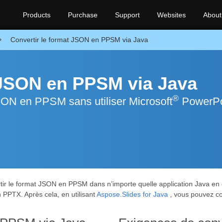
Products
Purchase
Support
Websites
About
Convertir le format JSON en PPSM via Java
 JSON en PPSM via Java
®
SON en PPSM sans utiliser Microsoft
PowerPo
ir le format JSON en PPSM dans n’importe quelle application Java en d
PPTX. Après cela, en utilisant
Aspose.Slides for Java
, vous pouvez c