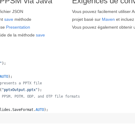
n PPSM via Java
Exigences de con
fichier JSON
Vous pouvez facilement utiliser A
ant
save
méthode
projet basé sur
Maven
et incluez
asse
Presentation
Vous pouvez également obtenir un
aide de la méthode
save
"
);
AUTO
);
presents a PPTX file
(
"pptxOutput.pptx"
);
 PPSM, POTM, ODP, and OTP file formats 
lides
.
SaveFormat
.
AUTO
);   
b