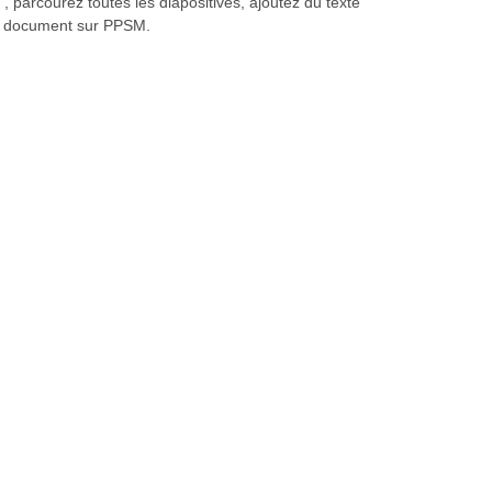
, parcourez toutes les diapositives, ajoutez du texte
 le document sur PPSM.