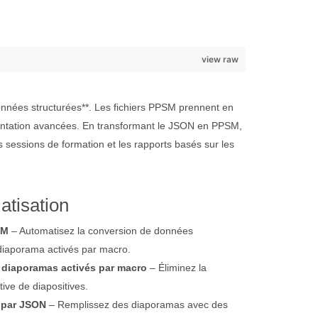
view raw
onnées structurées**. Les fichiers PPSM prennent en
sentation avancées. En transformant le JSON en PPSM,
s sessions de formation et les rapports basés sur les
atisation
SM
– Automatisez la conversion de données
 diaporama activés par macro.
 diaporamas activés par macro
– Éliminez la
ive de diapositives.
s par JSON
– Remplissez des diaporamas avec des