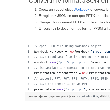
Convertir le format JSON e
Créez un nouvel objet
Workbook
et ouvrez le 
Enregistrez JSON en tant que PPTX en utilis
Chargez le document PPTX en utilisant la cl
Enregistrez le document au format PPSM à l’
// open JSON file using Workbook object
Workbook
workbook
 = 
new
Workbook
(
"input.json
// save resultant file in JSON-TO-PPTX ormat
workbook
.
save
(
"pptxOutput.pptx"
, 
SaveFormat
.
// instantiate a Presentation object that re
Presentation
presentation
 = 
new
Presentation
// supports PPT, POT, PPS, POTX, PPSX, PPTM,
// save the presentation as PPT
presentation
.
save
(
"output.ppt"
, 
com
.
aspose
.
s
convert-json-to-powerpoint.java
hosted with ❤ by
GitHu