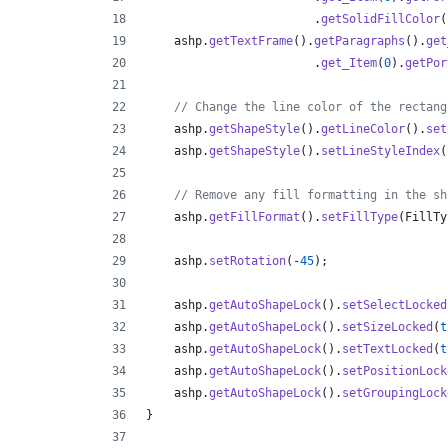
                        .
getSolidFillColor
(
ashp
.
getTextFrame
().
getParagraphs
().
get
                        .
get_Item
(
0
).
getPor
// Change the line color of the rectang
ashp
.
getShapeStyle
().
getLineColor
().
set
ashp
.
getShapeStyle
().
setLineStyleIndex
(
// Remove any fill formatting in the sh
ashp
.
getFillFormat
().
setFillType
(
FillTy
ashp
.
setRotation
(-
45
);
ashp
.
getAutoShapeLock
().
setSelectLocked
ashp
.
getAutoShapeLock
().
setSizeLocked
(
t
ashp
.
getAutoShapeLock
().
setTextLocked
(
t
ashp
.
getAutoShapeLock
().
setPositionLock
ashp
.
getAutoShapeLock
().
setGroupingLock
}