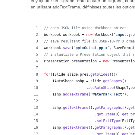
et y ajouter un filigrane. Pour ajouter un filigrane, ch
en utilisant addTextFrame, définissez toutes les optio
// open JSON file using Workbook object
Workbook
workbook
 = 
new
Workbook
(
"input.jso
// save resultant file in JSON-TO-PPTX orma
workbook
.
save
(
"pptxOutput.pptx"
, 
SaveFormat
// instantiate a Presentation object that r
Presentation
presentation
 = 
new
Presentatio
for
(
ISlide
slide
:
pres
.
getSlides
()){
IAutoShape
ashp
 = 
slide
.
getShapes
()
                    .
addAutoShape
(
ShapeType
ashp
.
addTextFrame
(
"Watermark Text"
);
ashp
.
getTextFrame
().
getParagraphs
().
get
                        .
get_Item
(
0
).
getPor
                        .
setFillType
(
FillTy
ashp
.
getTextFrame
().
getParagraphs
().
get
                        .
get_Item
(
0
).
getPor