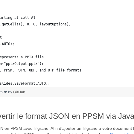
arting at cell A1
.getCells(), 0, 0, layoutOptions);
t
.AUTO);
epresents a PPTX file
n("pptxOutput.pptx");
, PPSM, POTM, ODP, and OTP file formats 
slides.SaveFormat.AUTO);   
ith ❤ by
GitHub
nvertir le format JSON en PPSM via Jav
SON en PPSM avec filigrane. Afin d’ajouter un filigrane à votre docu