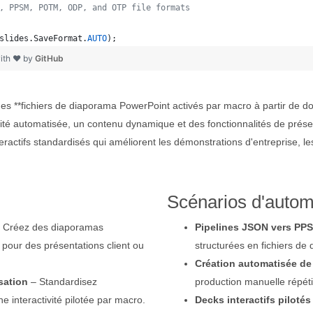
, PPSM, POTM, ODP, and OTP file formats 
slides
.
SaveFormat
.
AUTO
); 
ith ❤ by
GitHub
es **fichiers de diaporama PowerPoint activés par macro à partir de d
ivité automatisée, un contenu dynamique et des fonctionnalités de pré
ractifs standardisés qui améliorent les démonstrations d'entreprise, le
Scénarios d'autom
 Créez des diaporamas
Pipelines JSON vers PP
pour des présentations client ou
structurées en fichiers de
Création automatisée de
sation
– Standardisez
production manuelle répétit
ne interactivité pilotée par macro.
Decks interactifs piloté