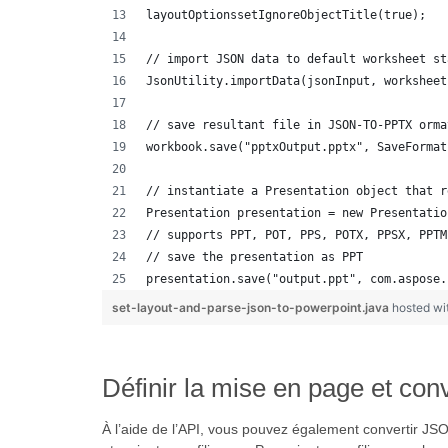
layoutOptionssetIgnoreObjectTitle(true);
// import JSON data to default worksheet st
JsonUtility.importData(jsonInput, worksheet
// save resultant file in JSON-TO-PPTX orma
workbook.save("pptxOutput.pptx", SaveFormat
// instantiate a Presentation object that r
Presentation presentation = new Presentatio
// supports PPT, POT, PPS, POTX, PPSX, PPTM
// save the presentation as PPT
presentation.save("output.ppt", com.aspose.
set-layout-and-parse-json-to-powerpoint.java
hosted w
Définir la mise en page et co
À l’aide de l’API, vous pouvez également convertir J