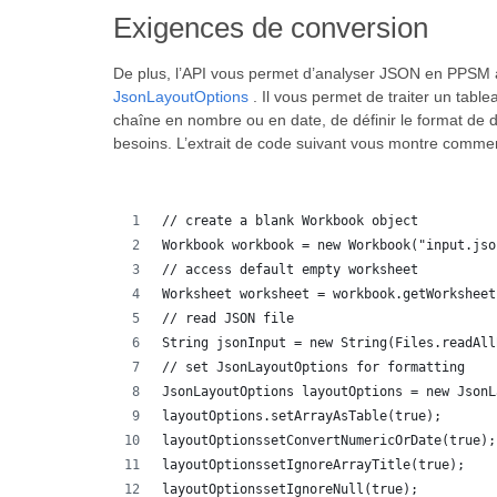
Exigences de conversion
De plus, l’API vous permet d’analyser JSON en PPSM av
JsonLayoutOptions
. Il vous permet de traiter un tablea
chaîne en nombre ou en date, de définir le format de d
besoins. L’extrait de code suivant vous montre commen
// create a blank Workbook object
Workbook workbook = new Workbook("input.jso
// access default empty worksheet
Worksheet worksheet = workbook.getWorksheet
// read JSON file
String jsonInput = new String(Files.readAll
// set JsonLayoutOptions for formatting
JsonLayoutOptions layoutOptions = new JsonL
layoutOptions.setArrayAsTable(true);
layoutOptionssetConvertNumericOrDate(true);
layoutOptionssetIgnoreArrayTitle(true);
layoutOptionssetIgnoreNull(true);