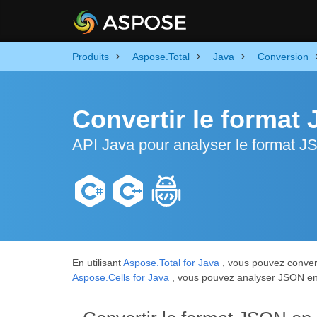
Produits
Aspose.Total
Java
Conversion
Convertir le format
API Java pour analyser le format J
En utilisant
Aspose.Total for Java
, vous pouvez convert
Aspose.Cells for Java
, vous pouvez analyser JSON en 