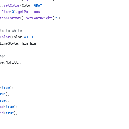
).
setColor
(
Color
.
GRAY
);
_Item
(
0
).
getPortions
()
tionFormat
().
setFontHeight
(
25
);
le to White
Color
(
Color
.
WHITE
);
LineStyle
.
ThinThin
);
ape
pe
.
NoFill
);
(
true
);
rue
);
rue
);
ed
(
true
);
ed
(
true
);