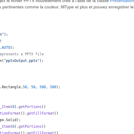
argez le fichier PPTX nouvellement créé à l’aide de la classe
Presentation
ns pertinentes comme la couleur, fillType et plus et pouvez enregistrer
n"
);
t
.
AUTO
);
epresents a PPTX file
n
(
"pptxOutput.pptx"
);
.
Rectangle
,
50
, 
50
, 
500
, 
500
);
_Item
(
0
).
getPortions
()
tionFormat
().
getFillFormat
()
pe
.
Solid
);
_Item
(
0
).
getPortions
()
tionFormat
().
getFillFormat
()