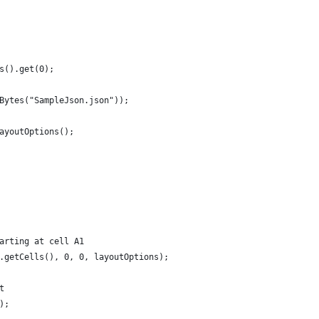
s().get(0);
Bytes("SampleJson.json"));
ayoutOptions();
arting at cell A1
.getCells(), 0, 0, layoutOptions);
t
);   