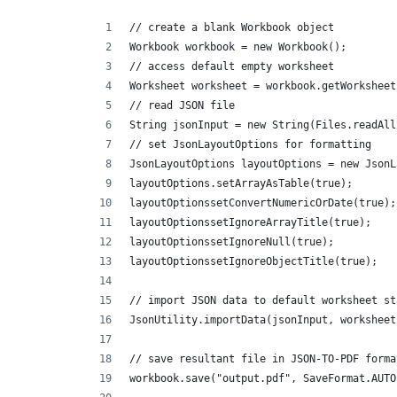
// create a blank Workbook object
Workbook workbook = new Workbook();
// access default empty worksheet
Worksheet worksheet = workbook.getWorksheet
// read JSON file
String jsonInput = new String(Files.readAll
// set JsonLayoutOptions for formatting
JsonLayoutOptions layoutOptions = new JsonL
layoutOptions.setArrayAsTable(true);
layoutOptionssetConvertNumericOrDate(true);
layoutOptionssetIgnoreArrayTitle(true);
layoutOptionssetIgnoreNull(true);
layoutOptionssetIgnoreObjectTitle(true);
// import JSON data to default worksheet st
JsonUtility.importData(jsonInput, worksheet
// save resultant file in JSON-TO-PDF forma
workbook.save("output.pdf", SaveFormat.AUTO