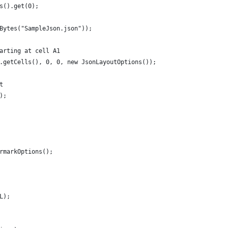
s().get(0);
Bytes("SampleJson.json"));
arting at cell A1
.getCells(), 0, 0, new JsonLayoutOptions());
t
);   
rmarkOptions();
L);