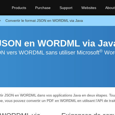
Products
Purchase
Support
Websites
About
Convertir le format JSON en WORDML via Java
t JSON en WORDML via Jav
®
SON vers WORDML sans utiliser Microsoft
Wor
tir JSON en WORDML dans vos applications Java en deux étapes. Tout 
, vous pouvez convertir un PDF en WORDML en utilisant l’API de trai