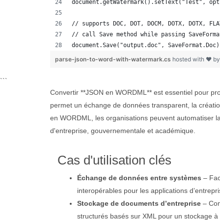
document.getWatermark().setText("Test", opt
// supports DOC, DOT, DOCM, DOTX, DOTX, FLA
// call Save method while passing SaveForma
document.Save("output.doc", SaveFormat.Doc)
parse-json-to-word-with-watermark.cs
hosted with ❤ b
```
Convertir **JSON en WORDML** est essentiel pour p
permet un échange de données transparent, la créatio
en WORDML, les organisations peuvent automatiser la g
d'entreprise, gouvernementale et académique.
Cas d'utilisation clés
Échange de données entre systèmes
– Fac
interopérables pour les applications d’entrepri
Stockage de documents d’entreprise
– Con
structurés basés sur XML pour un stockage à 