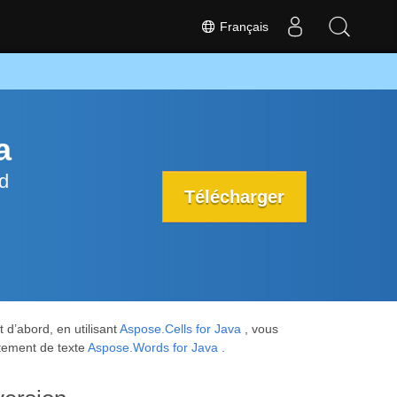
Français
a
d
Télécharger
d’abord, en utilisant
Aspose.Cells for Java
, vous
tement de texte
Aspose.Words for Java
.