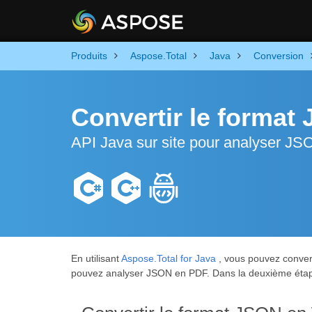
Produits
Aspose.Total
Java
Conversion
Convertir le forma
API Java sur site pour analyser J
En utilisant
Aspose.Total for Java
, vous pouvez conver
pouvez analyser JSON en PDF. Dans la deuxième étape