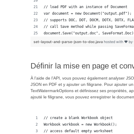
// load PDF with an instance of Document
var document = new Document("output.pdf");
// supports DOC, DOT, DOCM, DOTX, DOTX, FLA
// call Save method while passing SaveForma
document.Save("output.doc", SaveFormat.Doc)
set-layout-and-parse-json-to-doc.java
hosted with ❤ by
Définir la mise en page et c
À l’aide de l’API, vous pouvez également analyser JSO
JSON en PDF et y ajouter un filigrane. Pour ajouter un 
TextWatermarkOptions et définissez ses propriétés, app
ajouté le filigrane, vous pouvez enregistrer le docu
// create a blank Workbook object
Workbook workbook = new Workbook();
// access default empty worksheet