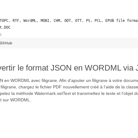
TOPC, RTF, WordML, MOBI, CHM, ODT, OTT, PS, PCL, EPUB file forma
t.DOC
; 
GitHub
onvertir le format JSON en WORDML via 
N en WORDML avec filigrane. Afin d’ajouter un filigrane à votre docu
filigrane, chargez le fichier PDF nouvellement créé à l’aide de la class
elez la méthode Watermark.setText et transmettez le texte et l’objet d
ment sur WORDML.