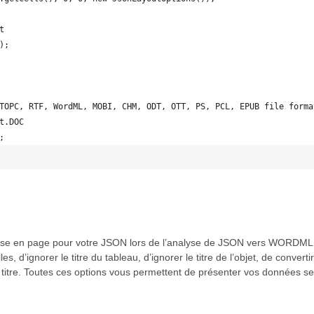
t
);   
TOPC, RTF, WordML, MOBI, CHM, ODT, OTT, PS, PCL, EPUB file forma
t.DOC
; 
 mise en page pour votre JSON lors de l’analyse de JSON vers WORDML 
es, d’ignorer le titre du tableau, d’ignorer le titre de l’objet, de conve
du titre. Toutes ces options vous permettent de présenter vos données s