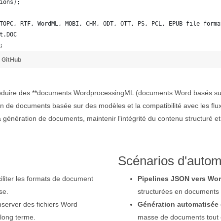
ions);
TOPC, RTF, WordML, MOBI, CHM, ODT, OTT, PS, PCL, EPUB file forma
t.DOC
; 
y
GitHub
roduire des **documents WordprocessingML (documents Word basés su
n de documents basée sur des modèles et la compatibilité avec les flu
énération de documents, maintenir l'intégrité du contenu structuré et
Scénarios d'autom
iliter les formats de document
Pipelines JSON vers Wo
se.
structurées en documents
server des fichiers Word
Génération automatisé
long terme.
masse de documents tout e