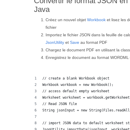
Convertir le format JSON 
Java
Créez un nouvel objet
Workbook
et lisez les 
fichier
Importez le fichier JSON dans la feuille de calc
JsonUtility
et
Save
au format PDF
Chargez le document PDF en utilisant la clas
Enregistrez le document au format WORDML e
// create a blank Workbook object
Workbook workbook = new Workbook();
// access default empty worksheet
Worksheet worksheet = workbook.getWorksheet
// Read JSON file
String jsonInput = new String(Files.readAll
// import JSON data to default worksheet st
JsonUtility.importData(jsonInput, worksheet