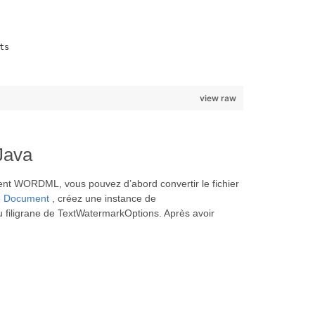
ts
view raw
Java
ment WORDML, vous pouvez d’abord convertir le fichier
e
Document
, créez une instance de
u filigrane de TextWatermarkOptions. Après avoir