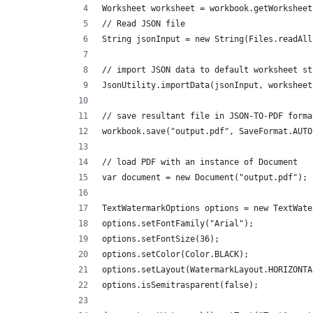
Worksheet worksheet = workbook.getWorksheet
// Read JSON file
String jsonInput = new String(Files.readAll
// import JSON data to default worksheet st
JsonUtility.importData(jsonInput, worksheet
// save resultant file in JSON-TO-PDF forma
workbook.save("output.pdf", SaveFormat.AUTO
// load PDF with an instance of Document
var document = new Document("output.pdf");
TextWatermarkOptions options = new TextWate
options.setFontFamily("Arial");
options.setFontSize(36);
options.setColor(Color.BLACK);
options.setLayout(WatermarkLayout.HORIZONTA
options.isSemitrasparent(false);