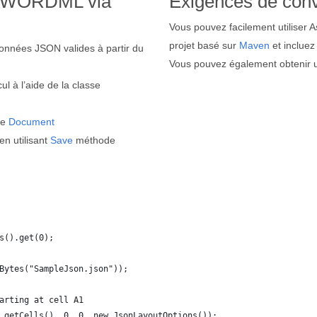
en WORDML via
Exigences de con
Vous pouvez facilement utiliser A
projet basé sur
Maven
et incluez
données JSON valides à partir du
Vous pouvez également obtenir un
ul à l’aide de la classe
se
Document
n utilisant
Save
méthode
s().get(0);
Bytes("SampleJson.json"));
arting at cell A1
.getCells(), 0, 0, new JsonLayoutOptions());