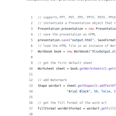
// supports PPT, POT, PPS, PPTX, POTX, PPSX
// instantiate a Presentation object that r
Presentation
presentation
 = 
new
Presentatio
// save the presentation as HTML
presentation
.
save
(
"output.html"
, 
SaveFormat
// load the HTML file in an instance of Wor
Workbook
book
 = 
new
Workbook
(
"XlsxOutput.xl
// get the first default sheet
Worksheet
sheet
 = 
book
.
getWorksheets
().
get
(
// add Watermark
Shape
wordart
 = 
sheet
.
getShapes
().
addTextEf
"Arial Black"
, 
50
, 
false
, 
t
// get the fill format of the word art
FillFormat
wordArtFormat
 = 
wordart
.
getFill
(