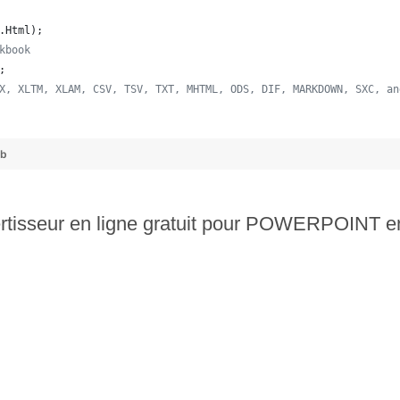
.
Html
);  
kbook
;
X, XLTM, XLAM, CSV, TSV, TXT, MHTML, ODS, DIF, MARKDOWN, SXC, an
ub
rtisseur en ligne gratuit pour POWERPOINT 