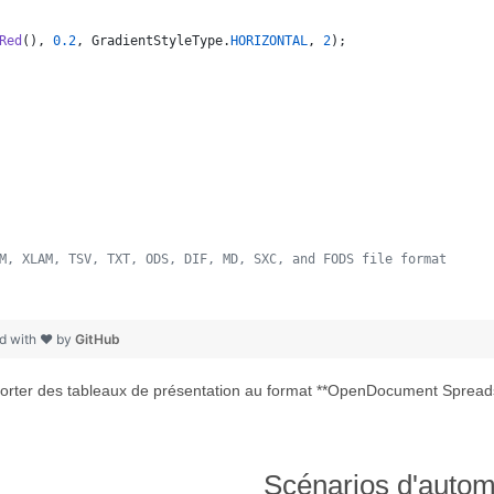
Red
(), 
0.2
, 
GradientStyleType
.
HORIZONTAL
, 
2
);
M, XLAM, TSV, TXT, ODS, DIF, MD, SXC, and FODS file format
 
d with ❤ by
GitHub
rter des tableaux de présentation au format **OpenDocument Spreadshee
Scénarios d'autom