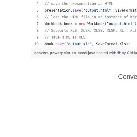
// save the presentation as HTML
presentation
.
save
(
"output.html"
, 
SaveFormat
// load the HTML file in an instance of Wor
Workbook
book
 = 
new
Workbook
(
"output.html"
)
// Supports XLS, XLSX, XLSB, XLSM, XLT, XLT
// save HTML as XLS
book
.
save
(
"output.xls"
, 
SaveFormat
.
Xls
);  
convert-powerpoint-to-excel.java
hosted with ❤ by
GitH
Conve