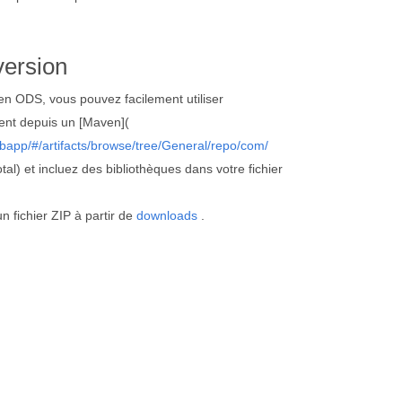
version
 ODS, vous pouvez facilement utiliser
ent depuis un [Maven](
bapp/#/artifacts/browse/tree/General/repo/com/
al) et incluez des bibliothèques dans votre fichier
 fichier ZIP à partir de
downloads
.