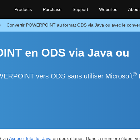
Products
Purchase
Support
Websites
About
Convertir POWERPOINT au format ODS via Java ou avec le converti
INT en ODS via Java ou
®
OWERPOINT vers ODS sans utiliser Microsoft
S via
Aspose.Total for Java
en deux étapes. Dans la première étape,