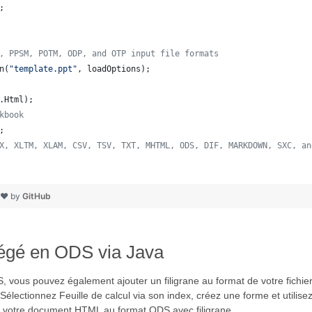
;
, PPSM, POTM, ODP, and OTP input file formats 
n
(
"template.ppt"
, 
loadOptions
);
.
Html
);  
kbook
;
X, XLTM, XLAM, CSV, TSV, TXT, MHTML, ODS, DIF, MARKDOWN, SXC, an
h ❤ by
GitHub
gé en ODS via Java
ous pouvez également ajouter un filigrane au format de votre fichier 
électionnez Feuille de calcul via son index, créez une forme et utilisez
er votre document HTML au format ODS avec filigrane.