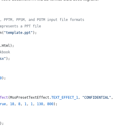
, PPTM, PPSM, and POTM input file formats
epresents a PPT file
n
(
"template.ppt"
);
.
Html
);  
kbook
sx"
);
0
);
fect
(
MsoPresetTextEffect
.
TEXT_EFFECT_1
, 
"CONFIDENTIAL"
,
rue
, 
18
, 
8
, 
1
, 
1
, 
130
, 
800
);
);