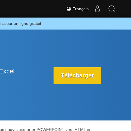
Français
sseur en ligne gratuit
Excel
Télécharger
 vous pouvez exporter POWERPOINT vers HTML en