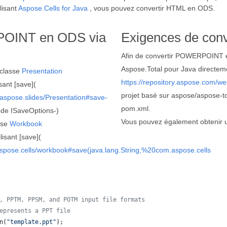
lisant
Aspose.Cells for Java
, vous pouvez convertir HTML en ODS.
POINT en ODS via
Exigences de con
Afin de convertir POWERPOINT en
Aspose.Total pour Java directem
 classe
Presentation
https://repository.aspose.com/we
ant [save](
projet basé sur aspose/aspose-tot
.aspose.slides/Presentation#save-
pom.xml.
de ISaveOptions-)
Vous pouvez également obtenir un
sse
Workbook
isant [save](
aspose.cells/workbook#save(java.lang.String,%20com.aspose.cells
, PPTM, PPSM, and POTM input file formats
epresents a PPT file
n
(
"template.ppt"
);