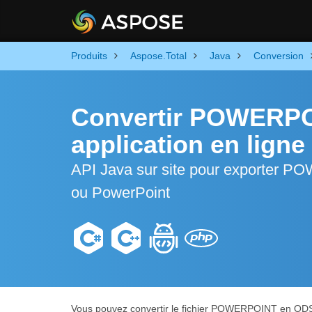
Produits
Aspose.Total
Java
Conversion
Convertir POWERPO
application en ligne
API Java sur site pour exporter P
ou PowerPoint
Vous pouvez convertir le fichier POWERPOINT en OD