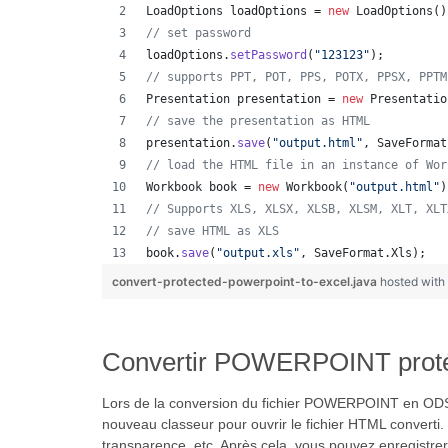
LoadOptions
loadOptions
 = 
new
LoadOptions
()
// set password
loadOptions
.
setPassword
(
"123123"
);
// supports PPT, POT, PPS, POTX, PPSX, PPTM
Presentation
presentation
 = 
new
Presentatio
// save the presentation as HTML
presentation
.
save
(
"output.html"
, 
SaveFormat
// load the HTML file in an instance of Wor
Workbook
book
 = 
new
Workbook
(
"output.html"
)
// Supports XLS, XLSX, XLSB, XLSM, XLT, XLT
// save HTML as XLS
book
.
save
(
"output.xls"
, 
SaveFormat
.
Xls
);  
convert-protected-powerpoint-to-excel.java
hosted wit
Convertir POWERPOINT proté
Lors de la conversion du fichier POWERPOINT en ODS, v
nouveau classeur pour ouvrir le fichier HTML converti. S
transparence, etc. Après cela, vous pouvez enregistr