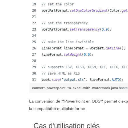
// set the color
wordArtFormat
.
setOneColorGradient
(
Color
.
get
// set the transparency
wordArtFormat
.
setTransparency
(
0.9
);
// make the line invisible
LineFormat
lineFormat
 = 
wordart
.
getLine
();
lineFormat
.
setWeight
(
0.0
);
// supports CSV, XLSB, XLSM, XLT, XLTX, XLT
// save HTML as XLS
book
.
save
(
"output.xls"
, 
SaveFormat
.
AUTO
);  
convert-powerpoint-to-excel-with-watermark.java
hoste
La conversion de **PowerPoint en ODS** permet d'expo
la compatibilité multiplateforme.
Cas d'utilisation clés