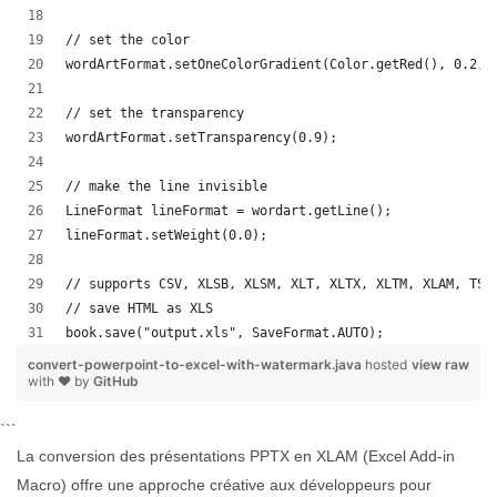
// set the color
wordArtFormat.setOneColorGradient(Color.getRed(), 0.2, 
// set the transparency
wordArtFormat.setTransparency(0.9);
// make the line invisible
LineFormat lineFormat = wordart.getLine();
lineFormat.setWeight(0.0);
// supports CSV, XLSB, XLSM, XLT, XLTX, XLTM, XLAM, TSV
// save HTML as XLS
book.save("output.xls", SaveFormat.AUTO);   
convert-powerpoint-to-excel-with-watermark.java
hosted
view raw
with ❤ by
GitHub
```
La conversion des présentations PPTX en XLAM (Excel Add-in
Macro) offre une approche créative aux développeurs pour