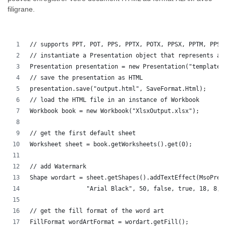
filigrane.
// supports PPT, POT, PPS, PPTX, POTX, PPSX, PPTM, PPSM
// instantiate a Presentation object that represents a 
Presentation presentation = new Presentation("template.
// save the presentation as HTML
presentation.save("output.html", SaveFormat.Html);  
// load the HTML file in an instance of Workbook
Workbook book = new Workbook("XlsxOutput.xlsx");
// get the first default sheet
Worksheet sheet = book.getWorksheets().get(0);
// add Watermark
Shape wordart = sheet.getShapes().addTextEffect(MsoPres
		"Arial Black", 50, false, true, 18, 8, 
// get the fill format of the word art
FillFormat wordArtFormat = wordart.getFill();