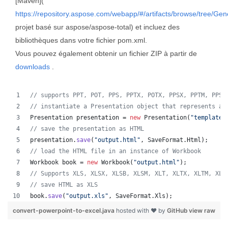
[Maven](
https://repository.aspose.com/webapp/#/artifacts/browse/tree/Gen
projet basé sur aspose/aspose-total) et incluez des
bibliothèques dans votre fichier pom.xml.
Vous pouvez également obtenir un fichier ZIP à partir de
downloads
.
// supports PPT, POT, PPS, PPTX, POTX, PPSX, PPTM, PPSM
// instantiate a Presentation object that represents a 
Presentation
presentation
 = 
new
Presentation
(
"template.
// save the presentation as HTML
presentation
.
save
(
"output.html"
, 
SaveFormat
.
Html
);  
// load the HTML file in an instance of Workbook
Workbook
book
 = 
new
Workbook
(
"output.html"
);
// Supports XLS, XLSX, XLSB, XLSM, XLT, XLTX, XLTM, XLA
// save HTML as XLS
book
.
save
(
"output.xls"
, 
SaveFormat
.
Xls
);  
convert-powerpoint-to-excel.java
hosted with ❤ by
GitHub
view raw