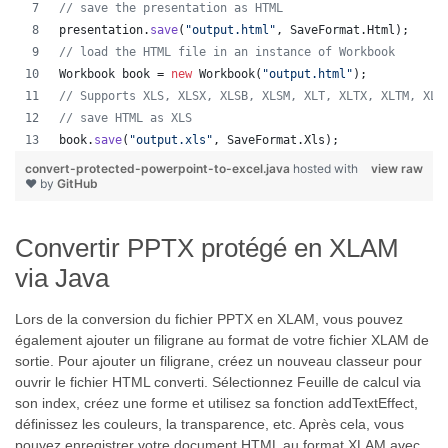
// save the presentation as HTML
presentation
.
save
(
"output.html"
, 
SaveFormat
.
Html
);  
// load the HTML file in an instance of Workbook
Workbook
book
 = 
new
Workbook
(
"output.html"
);
// Supports XLS, XLSX, XLSB, XLSM, XLT, XLTX, XLTM, XLA
// save HTML as XLS
book
.
save
(
"output.xls"
, 
SaveFormat
.
Xls
);  
convert-protected-powerpoint-to-excel.java
hosted with
view raw
❤ by
GitHub
Convertir PPTX protégé en XLAM
via Java
Lors de la conversion du fichier PPTX en XLAM, vous pouvez
également ajouter un filigrane au format de votre fichier XLAM de
sortie. Pour ajouter un filigrane, créez un nouveau classeur pour
ouvrir le fichier HTML converti. Sélectionnez Feuille de calcul via
son index, créez une forme et utilisez sa fonction addTextEffect,
définissez les couleurs, la transparence, etc. Après cela, vous
pouvez enregistrer votre document HTML au format XLAM avec