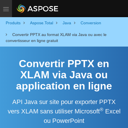
Toggle navigation
Produits
Aspose.Total
Java
Conversion
Convertir PPTX au format XLAM via Java ou avec le
convertisseur en ligne gratuit
Convertir PPTX en
XLAM via Java ou
application en ligne
API Java sur site pour exporter PPTX
®
vers XLAM sans utiliser Microsoft
Excel
ou PowerPoint