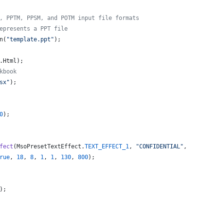
, PPTM, PPSM, and POTM input file formats
epresents a PPT file
n
(
"template.ppt"
);
.
Html
);  
kbook
sx"
);
0
);
fect
(
MsoPresetTextEffect
.
TEXT_EFFECT_1
, 
"CONFIDENTIAL"
,
rue
, 
18
, 
8
, 
1
, 
1
, 
130
, 
800
);
);