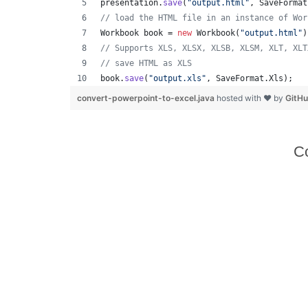
presentation
.
save
(
"output.html"
, 
SaveFormat
// load the HTML file in an instance of Wor
Workbook
book
 = 
new
Workbook
(
"output.html"
)
// Supports XLS, XLSX, XLSB, XLSM, XLT, XLT
// save HTML as XLS
book
.
save
(
"output.xls"
, 
SaveFormat
.
Xls
);  
convert-powerpoint-to-excel.java
hosted with ❤ by
GitH
Co