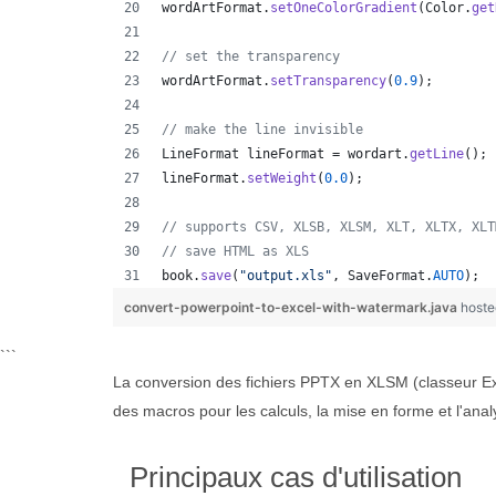
wordArtFormat
.
setOneColorGradient
(
Color
.
get
// set the transparency
wordArtFormat
.
setTransparency
(
0.9
);
// make the line invisible
LineFormat
lineFormat
 = 
wordart
.
getLine
();
lineFormat
.
setWeight
(
0.0
);
// supports CSV, XLSB, XLSM, XLT, XLTX, XLT
// save HTML as XLS
book
.
save
(
"output.xls"
, 
SaveFormat
.
AUTO
);  
convert-powerpoint-to-excel-with-watermark.java
hoste
```
La conversion des fichiers PPTX en XLSM (classeur Exc
des macros pour les calculs, la mise en forme et l'analy
Principaux cas d'utilisation