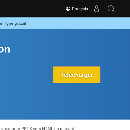
Français
 ligne gratuit
on
Télécharger
ez exporter PPTX vers HTML en utilisant