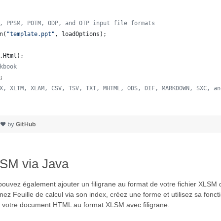
, PPSM, POTM, ODP, and OTP input file formats 
n
(
"template.ppt"
, 
loadOptions
);
.
Html
);  
kbook
;
X, XLTM, XLAM, CSV, TSV, TXT, MHTML, ODS, DIF, MARKDOWN, SXC, an
h ❤ by
GitHub
LSM via Java
uvez également ajouter un filigrane au format de votre fichier XLSM d
nez Feuille de calcul via son index, créez une forme et utilisez sa fonct
er votre document HTML au format XLSM avec filigrane.