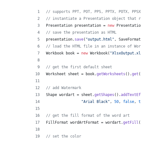
// supports PPT, POT, PPS, PPTX, POTX, PPSX
// instantiate a Presentation object that r
Presentation
presentation
 = 
new
Presentatio
// save the presentation as HTML
presentation
.
save
(
"output.html"
, 
SaveFormat
// load the HTML file in an instance of Wor
Workbook
book
 = 
new
Workbook
(
"XlsxOutput.xl
// get the first default sheet
Worksheet
sheet
 = 
book
.
getWorksheets
().
get
(
// add Watermark
Shape
wordart
 = 
sheet
.
getShapes
().
addTextEf
"Arial Black"
, 
50
, 
false
, 
t
// get the fill format of the word art
FillFormat
wordArtFormat
 = 
wordart
.
getFill
(
// set the color