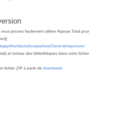
version
vous pouvez facilement utiliser Aspose.Total pour
en](
bapp/#/artifacts/browse/tree/General/repo/com/
al) et incluez des bibliothèques dans votre fichier
 fichier ZIP à partir de
downloads
.