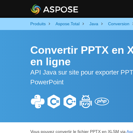
Produits
Aspose.Total
Java
Conversion
Convertir PPTX en X
en ligne
API Java sur site pour exporter PPT
PowerPoint
Vous pouvez convertir le fichier PPTX en XLSM via
Asp