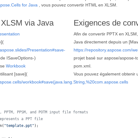
pose.Cells for Java
, vous pouvez convertir HTML en XLSM.
 XLSM via Java
Exigences de con
esentation
Afin de convertir PPTX en XLSM, 
](
Java directement depuis un [Mav
.aspose.slides/Presentation#save-
https://repository.aspose.com/we
de ISaveOptions-)
projet basé sur aspose/aspose-tot
sse
Workbook
pom.xml.
lisant [save](
Vous pouvez également obtenir un
aspose.cells/workbook#save(java.lang.String,%20com.aspose.cells
, PPTM, PPSM, and POTM input file formats
epresents a PPT file
n
(
"template.ppt"
);