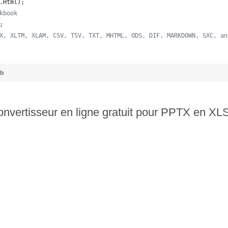
.
Html
);  
kbook
;
X, XLTM, XLAM, CSV, TSV, TXT, MHTML, ODS, DIF, MARKDOWN, SXC, an
ub
nvertisseur en ligne gratuit pour PPTX en X