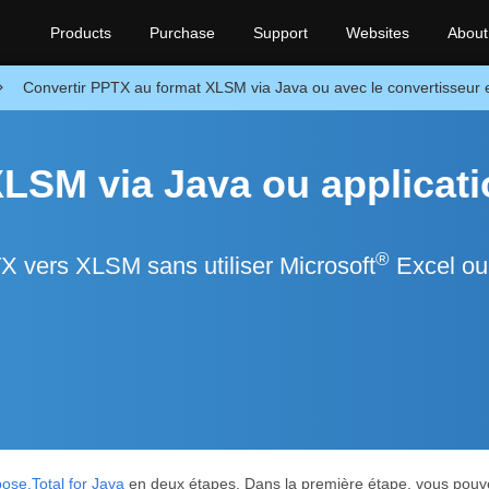
Products
Purchase
Support
Websites
About
Convertir PPTX au format XLSM via Java ou avec le convertisseur en
LSM via Java ou applicati
®
X vers XLSM sans utiliser Microsoft
Excel ou
ose.Total for Java
en deux étapes. Dans la première étape, vous pouv