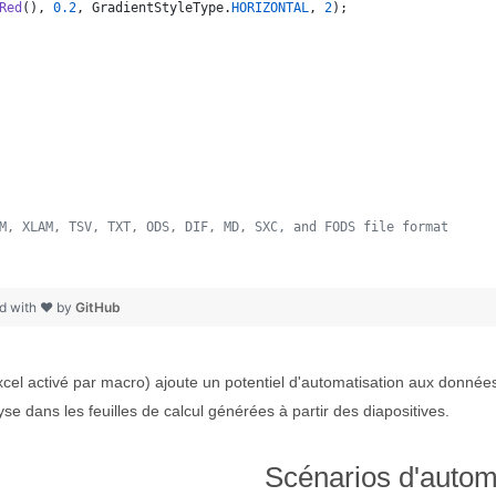
Red
(), 
0.2
, 
GradientStyleType
.
HORIZONTAL
, 
2
);
M, XLAM, TSV, TXT, ODS, DIF, MD, SXC, and FODS file format
 
d with ❤ by
GitHub
el activé par macro) ajoute un potentiel d'automatisation aux données
se dans les feuilles de calcul générées à partir des diapositives.
Scénarios d'autom