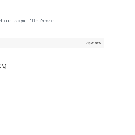
d FODS output file formats
view raw
LSM