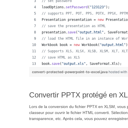
// set password
loadOptions
.
setPassword
(
"123123"
);
// supports PPT, POT, PPS, POTX, PPSX, PPTM
Presentation
presentation
 = 
new
Presentatio
// save the presentation as HTML
presentation
.
save
(
"output.html"
, 
SaveFormat
// load the HTML file in an instance of Wor
Workbook
book
 = 
new
Workbook
(
"output.html"
)
// Supports XLS, XLSX, XLSB, XLSM, XLT, XLT
// save HTML as XLS
book
.
save
(
"output.xls"
, 
SaveFormat
.
Xls
);  
convert-protected-powerpoint-to-excel.java
hosted wit
Convertir PPTX protégé en X
Lors de la conversion du fichier PPTX en XLSM, vous po
classeur pour ouvrir le fichier HTML converti. Sélection
transparence, etc. Après cela, vous pouvez enregistr