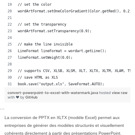
// set the color
wordArtFormat.setOneColorGradient(Color.getRed(), 0.2, 
// set the transparency
wordArtFormat.setTransparency(0.9);
// make the line invisible
LineFormat lineFormat = wordart.getLine();
lineFormat.setWeight(0.0);
// supports CSV, XLSB, XLSM, XLT, XLTX, XLTM, XLAM, TSV
// save HTML as XLS
book.save("output.xls", SaveFormat.AUTO);   
convert-powerpoint-to-excel-with-watermark.java
hosted
view raw
with ❤ by
GitHub
```
La conversion de PPTX en XLTX (modèle Excel) permet aux
entreprises de générer des modèles structurés et visuellement
cohérents directement à partir des présentations PowerPoint.