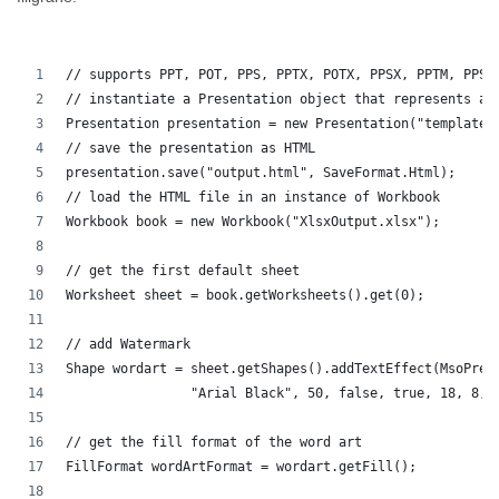
// supports PPT, POT, PPS, PPTX, POTX, PPSX, PPTM, PPSM
// instantiate a Presentation object that represents a 
Presentation presentation = new Presentation("template.
// save the presentation as HTML
presentation.save("output.html", SaveFormat.Html);  
// load the HTML file in an instance of Workbook
Workbook book = new Workbook("XlsxOutput.xlsx");
// get the first default sheet
Worksheet sheet = book.getWorksheets().get(0);
// add Watermark
Shape wordart = sheet.getShapes().addTextEffect(MsoPres
		"Arial Black", 50, false, true, 18, 8, 
// get the fill format of the word art
FillFormat wordArtFormat = wordart.getFill();