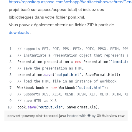
https://repository.aspose.com/webapp/#/artifacts/browse/tree/Gen
projet basé sur aspose/aspose-total) et incluez des
bibliothèques dans votre fichier pom.xml.
Vous pouvez également obtenir un fichier ZIP à partir de
downloads
.
// supports PPT, POT, PPS, PPTX, POTX, PPSX, PPTM, PPSM
// instantiate a Presentation object that represents a 
Presentation
presentation
 = 
new
Presentation
(
"template.
// save the presentation as HTML
presentation
.
save
(
"output.html"
, 
SaveFormat
.
Html
);  
// load the HTML file in an instance of Workbook
Workbook
book
 = 
new
Workbook
(
"output.html"
);
// Supports XLS, XLSX, XLSB, XLSM, XLT, XLTX, XLTM, XLA
// save HTML as XLS
book
.
save
(
"output.xls"
, 
SaveFormat
.
Xls
);  
convert-powerpoint-to-excel.java
hosted with ❤ by
GitHub
view raw