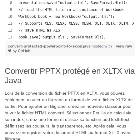
presentation.save("output.html", SaveFormat.Html);  
// load the HTML file in an instance of Workbook
Workbook book = new Workbook("output.html");
// Supports XLS, XLSX, XLSB, XLSM, XLT, XLTX, XLTM, XLA
// save HTML as XLS
book.save("output.xls", SaveFormat.Xls);  
convert-protected-powerpoint-to-excel.java
hosted with
view raw
❤ by
GitHub
Convertir PPTX protégé en XLTX via
Java
Lors de la conversion du fichier PPTX en XLTX, vous pouvez
également ajouter un filigrane au format de votre fichier XLTX de
sortie. Pour ajouter un filigrane, créez un nouveau classeur pour
ouvrir le fichier HTML converti. Sélectionnez Feuille de calcul via
son index, créez une forme et utilisez sa fonction addTextEffect,
définissez les couleurs, la transparence, etc. Après cela, vous
pouvez enregistrer votre document HTML au format XLTX avec
filigrane.