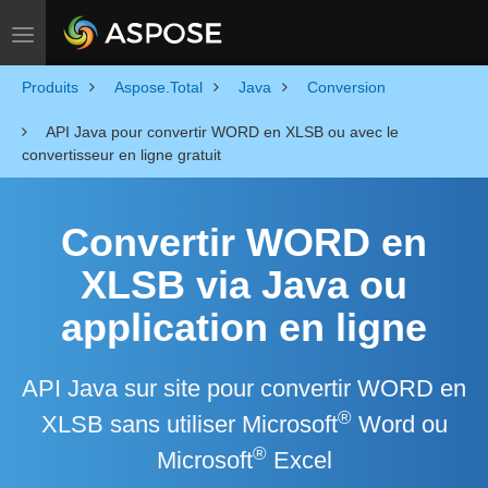
Toggle navigation
Produits
Aspose.Total
Java
Conversion
API Java pour convertir WORD en XLSB ou avec le
convertisseur en ligne gratuit
Convertir WORD en
XLSB via Java ou
application en ligne
API Java sur site pour convertir WORD en
®
XLSB sans utiliser Microsoft
Word ou
®
Microsoft
Excel