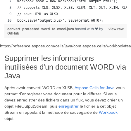
Workbook book = new Workbook("html_output.html");
// supports XLS, XLSX, XLSB, XLSM, XLT, XLT, XLTM, XLAM
// save HTML as XLSX
book.save("output.xlsx", SaveFormat.AUTO);   
convert-protected-word-to-excel.java
hosted with ❤ by
view raw
GitHub
https://reference.aspose.com/cells/java/com.aspose.cells/workbook#
Supprimer les informations
inutilisées d'un document WORD via
Java
Après avoir converti WORD en XLSB,
Aspose.Cells for Java
vous
permet d’enregistrer votre document pour le diffuser. Si vous
devez enregistrer des fichiers dans un flux, vous devez créer un
objet FileOutputStream, puis
enregistrer
le fichier à cet objet
Stream en appelant la méthode de sauvegarde de
Workbook
objet.