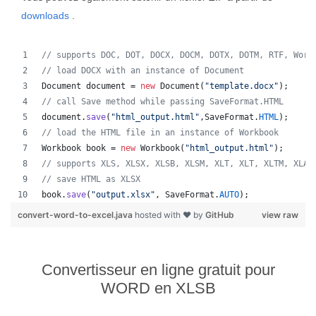
downloads
.
// supports DOC, DOT, DOCX, DOCM, DOTX, DOTM, RTF, Word
// load DOCX with an instance of Document
Document
document
 = 
new
Document
(
"template.docx"
);
// call Save method while passing SaveFormat.HTML
document
.
save
(
"html_output.html"
,
SaveFormat
.
HTML
);
// load the HTML file in an instance of Workbook
Workbook
book
 = 
new
Workbook
(
"html_output.html"
);
// supports XLS, XLSX, XLSB, XLSM, XLT, XLT, XLTM, XLAM
// save HTML as XLSX
book
.
save
(
"output.xlsx"
, 
SaveFormat
.
AUTO
);   
convert-word-to-excel.java
hosted with ❤ by
GitHub
view raw
Convertisseur en ligne gratuit pour
WORD en XLSB