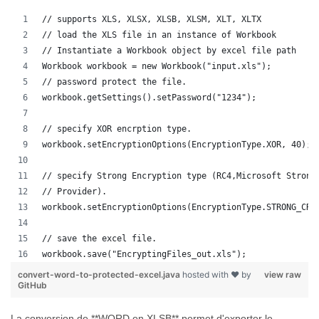
// supports XLS, XLSX, XLSB, XLSM, XLT, XLTX
// load the XLS file in an instance of Workbook
// Instantiate a Workbook object by excel file path
Workbook workbook = new Workbook("input.xls");
// password protect the file.
workbook.getSettings().setPassword("1234");
// specify XOR encrption type.
workbook.setEncryptionOptions(EncryptionType.XOR, 40);
// specify Strong Encryption type (RC4,Microsoft Strong
// Provider).
workbook.setEncryptionOptions(EncryptionType.STRONG_CRY
// save the excel file.
workbook.save("EncryptingFiles_out.xls");
convert-word-to-protected-excel.java
hosted with ❤ by
view raw
GitHub
La conversion de **WORD en XLSB** permet d'exporter le