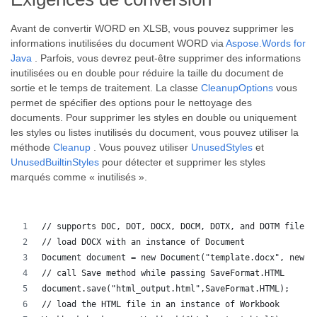
Avant de convertir WORD en XLSB, vous pouvez supprimer les
informations inutilisées du document WORD via
Aspose.Words for
Java
. Parfois, vous devrez peut-être supprimer des informations
inutilisées ou en double pour réduire la taille du document de
sortie et le temps de traitement. La classe
CleanupOptions
vous
permet de spécifier des options pour le nettoyage des
documents. Pour supprimer les styles en double ou uniquement
les styles ou listes inutilisés du document, vous pouvez utiliser la
méthode
Cleanup
. Vous pouvez utiliser
UnusedStyles
et
UnusedBuiltinStyles
pour détecter et supprimer les styles
marqués comme « inutilisés ».
// supports DOC, DOT, DOCX, DOCM, DOTX, and DOTM file f
// load DOCX with an instance of Document
Document document = new Document("template.docx", new L
// call Save method while passing SaveFormat.HTML
document.save("html_output.html",SaveFormat.HTML);
// load the HTML file in an instance of Workbook