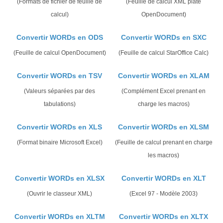
(Formats de fichier de feuille de
(Feuille de calcul XML plate
calcul)
OpenDocument)
Convertir WORDs en ODS
Convertir WORDs en SXC
(Feuille de calcul OpenDocument)
(Feuille de calcul StarOffice Calc)
Convertir WORDs en TSV
Convertir WORDs en XLAM
(Valeurs séparées par des
(Complément Excel prenant en
tabulations)
charge les macros)
Convertir WORDs en XLS
Convertir WORDs en XLSM
(Format binaire Microsoft Excel)
(Feuille de calcul prenant en charge
les macros)
Convertir WORDs en XLSX
Convertir WORDs en XLT
(Ouvrir le classeur XML)
(Excel 97 - Modèle 2003)
Convertir WORDs en XLTM
Convertir WORDs en XLTX