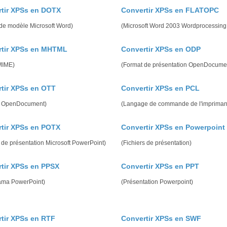
tir XPSs en DOTX
Convertir XPSs en FLATOPC
 de modèle Microsoft Word)
(Microsoft Word 2003 Wordprocessin
rtir XPSs en MHTML
Convertir XPSs en ODP
MIME)
(Format de présentation OpenDocume
tir XPSs en OTT
Convertir XPSs en PCL
 OpenDocument)
(Langage de commande de l'impriman
tir XPSs en POTX
Convertir XPSs en Powerpoint
de présentation Microsoft PowerPoint)
(Fichiers de présentation)
tir XPSs en PPSX
Convertir XPSs en PPT
ama PowerPoint)
(Présentation Powerpoint)
tir XPSs en RTF
Convertir XPSs en SWF