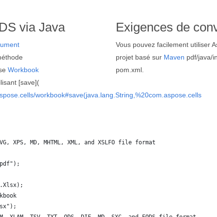
ODS via Java
Exigences de con
ument
Vous pouvez facilement utiliser A
éthode
projet basé sur
Maven
pdf/java/in
sse
Workbook
pom.xml.
isant [save](
aspose.cells/workbook#save(java.lang.String,%20com.aspose.cells
VG, XPS, MD, MHTML, XML, and XSLFO file format 
pdf");
.Xlsx);
kbook
sx");