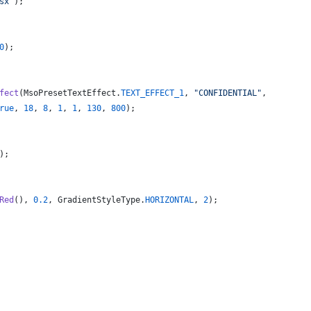
sx"
);
0
);
fect
(
MsoPresetTextEffect
.
TEXT_EFFECT_1
, 
"CONFIDENTIAL"
,
rue
, 
18
, 
8
, 
1
, 
1
, 
130
, 
800
);
);
Red
(), 
0.2
, 
GradientStyleType
.
HORIZONTAL
, 
2
);