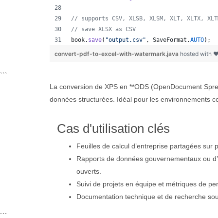
// supports CSV, XLSB, XLSM, XLT, XLTX, XLT
// save XLSX as CSV
book
.
save
(
"output.csv"
, 
SaveFormat
.
AUTO
);  
convert-pdf-to-excel-with-watermark.java
hosted with 
```
La conversion de XPS en **ODS (OpenDocument Spreadsh
données structurées. Idéal pour les environnements col
Cas d'utilisation clés
Feuilles de calcul d’entreprise partagées sur 
Rapports de données gouvernementaux ou d’
ouverts.
Suivi de projets en équipe et métriques de p
Documentation technique et de recherche sous
```