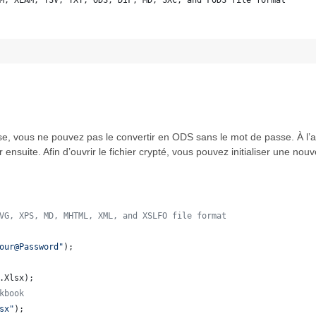
M, XLAM, TSV, TXT, ODS, DIF, MD, SXC, and FODS file format
 
, vous ne pouvez pas le convertir en ODS sans le mot de passe. À l’a
 ensuite. Afin d’ouvrir le fichier crypté, vous pouvez initialiser une nou
VG, XPS, MD, MHTML, XML, and XSLFO file format 
our@Password"
);
.
Xlsx
);
kbook
sx"
);