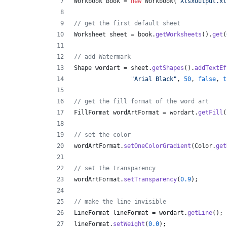
Workbook
book
 = 
new
Workbook
(
"XlsxOutput.xl
// get the first default sheet
Worksheet
sheet
 = 
book
.
getWorksheets
().
get
(
// add Watermark
Shape
wordart
 = 
sheet
.
getShapes
().
addTextEf
"Arial Black"
, 
50
, 
false
, 
t
// get the fill format of the word art
FillFormat
wordArtFormat
 = 
wordart
.
getFill
(
// set the color
wordArtFormat
.
setOneColorGradient
(
Color
.
get
// set the transparency
wordArtFormat
.
setTransparency
(
0.9
);
// make the line invisible
LineFormat
lineFormat
 = 
wordart
.
getLine
();
lineFormat
.
setWeight
(
0.0
);