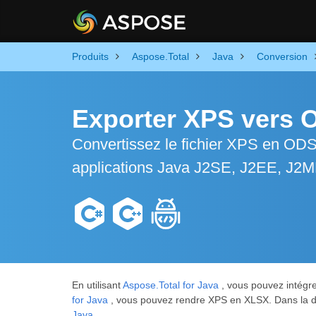
Produits
Aspose.Total
Java
Conversion
Exporter XPS vers 
Convertissez le fichier XPS en ODS e
applications Java J2SE, J2EE, J2
En utilisant
Aspose.Total for Java
, vous pouvez intégre
for Java
, vous pouvez rendre XPS en XLSX. Dans la de
Java
.