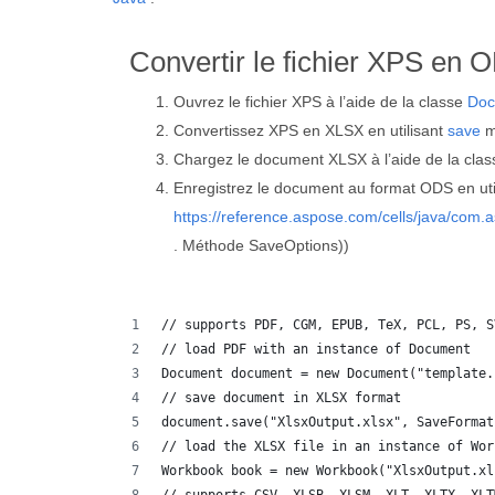
Convertir le fichier XPS en 
Ouvrez le fichier XPS à l’aide de la classe
Doc
Convertissez XPS en XLSX en utilisant
save
m
Chargez le document XLSX à l’aide de la cla
Enregistrez le document au format ODS en util
https://reference.aspose.com/cells/java/com.
. Méthode SaveOptions))
// supports PDF, CGM, EPUB, TeX, PCL, PS, S
// load PDF with an instance of Document
Document document = new Document("template.
// save document in XLSX format
document.save("XlsxOutput.xlsx", SaveFormat
// load the XLSX file in an instance of Wor
Workbook book = new Workbook("XlsxOutput.xl