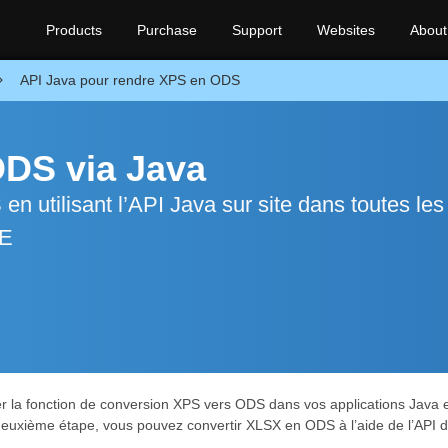
Products
Purchase
Support
Websites
About
API Java pour rendre XPS en ODS
ODS via Java
n utilisant l’API Java sur site dans toutes les
ME
r la fonction de conversion XPS vers ODS dans vos applications Java e
uxième étape, vous pouvez convertir XLSX en ODS à l’aide de l’API d