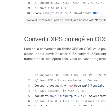
// supports CSV, XLSB, XLSM, XLT, XLTX, XLT
// save XLSX as CSV
book
.
save
(
"output.csv"
, 
SaveFormat
.
AUTO
);  
convert-protected-pdf-to-excel.java
hosted with ❤ by
Gi
Convertir XPS protégé en ODS
Lors de la conversion du fichier XPS en ODS, vous pouv
classeur pour ouvrir le fichier XLSX converti. Sélection
transparence, etc. Après cela, vous pouvez enregistr
// supports PDF, CGM, EPUB, TeX, PCL, PS, S
// load PDF with an instance of Document
Document
document
 = 
new
Document
(
"template.
// save document in XLSX format
document
.
save
(
"XlsxOutput.xlsx"
, 
SaveFormat
// load the XLSX file in an instance of Wor