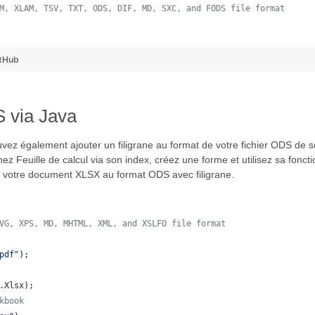
M, XLAM, TSV, TXT, ODS, DIF, MD, SXC, and FODS file format
 
tHub
 via Java
ez également ajouter un filigrane au format de votre fichier ODS de so
nez Feuille de calcul via son index, créez une forme et utilisez sa foncti
er votre document XLSX au format ODS avec filigrane.
VG, XPS, MD, MHTML, XML, and XSLFO file format 
pdf"
);
.
Xlsx
);
kbook