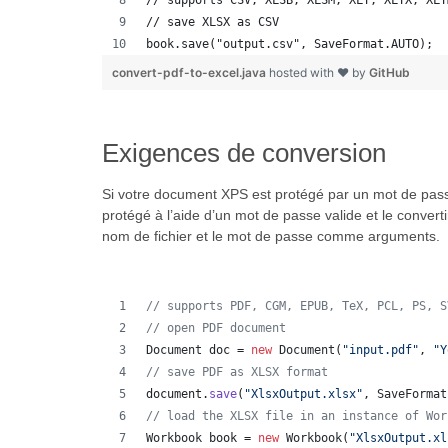
// supports CSV, XLSB, XLSM, XLT, XLTX, XLT
// save XLSX as CSV
book.save("output.csv", SaveFormat.AUTO);  
convert-pdf-to-excel.java
hosted with ❤ by
GitHub
Exigences de conversion
Si votre document XPS est protégé par un mot de passe
protégé à l’aide d’un mot de passe valide et le convertir
nom de fichier et le mot de passe comme arguments.
// supports PDF, CGM, EPUB, TeX, PCL, PS, S
// open PDF document
Document
doc
 = 
new
Document
(
"input.pdf"
, 
"Y
// save PDF as XLSX format 
document
.
save
(
"XlsxOutput.xlsx"
, 
SaveFormat
// load the XLSX file in an instance of Wor
Workbook
book
 = 
new
Workbook
(
"XlsxOutput.xl