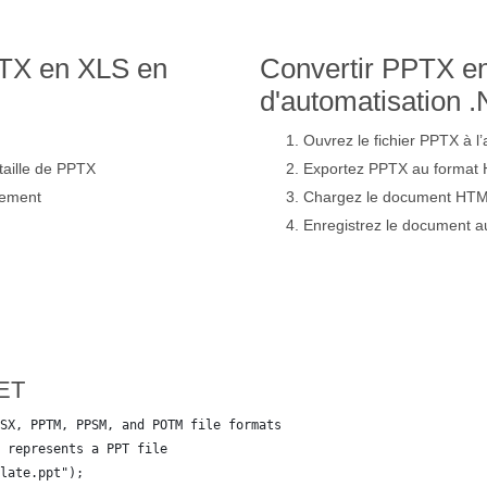
PTX en XLS en
Convertir PPTX en
d'automatisation 
Ouvrez le fichier PPTX à l’
taille de PPTX
Exportez PPTX au format 
gement
Chargez le document HTML 
Enregistrez le document a
NET
SX, PPTM, PPSM, and POTM file formats
 represents a PPT file
late.ppt");