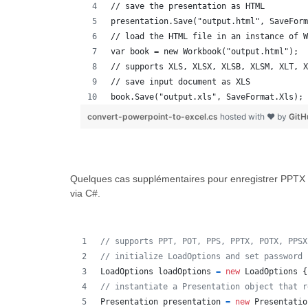
// save the presentation as HTML
presentation.Save("output.html", SaveForm
// load the HTML file in an instance of W
var book = new Workbook("output.html");
// supports XLS, XLSX, XLSB, XLSM, XLT, X
// save input document as XLS
book.Save("output.xls", SaveFormat.Xls);
convert-powerpoint-to-excel.cs
hosted with ❤ by
GitH
Quelques cas supplémentaires pour enregistrer PPTX 
via C#.
// supports PPT, POT, PPS, PPTX, POTX, PPSX
// initialize LoadOptions and set password
LoadOptions
loadOptions
=
new
LoadOptions
{
// instantiate a Presentation object that r
Presentation
presentation
=
new
Presentatio