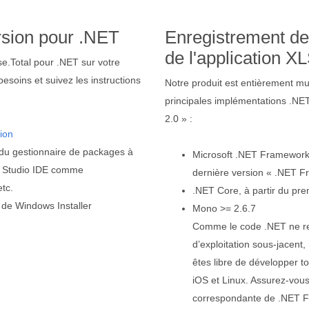
rsion pour .NET
Enregistrement d
de l'application X
ose.Total pour .NET sur votre
besoins et suivez les instructions
Notre produit est entièrement mu
principales implémentations .NE
2.0 » :
ion
le du gestionnaire de packages à
Microsoft .NET Framework, 
al Studio IDE comme
dernière version « .NET F
etc.
.NET Core, à partir du pre
e de Windows Installer
Mono >= 2.6.7
Comme le code .NET ne rep
d’exploitation sous-jacent
êtes libre de développer t
iOS et Linux. Assurez-vous 
correspondante de .NET 