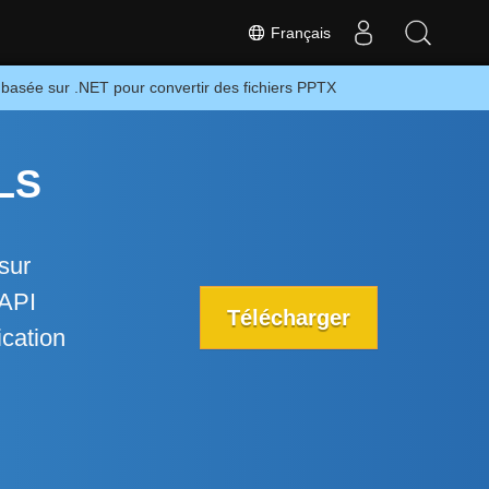
Français
 basée sur .NET pour convertir des fichiers PPTX
XLS
sur
’API
Télécharger
ication