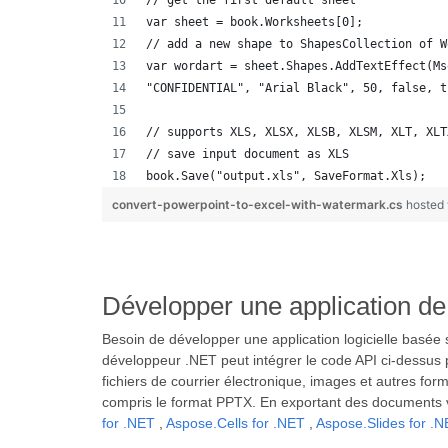
// get the first default sheet
var sheet = book.Worksheets[0];
// add a new shape to ShapesCollection of W
var wordart = sheet.Shapes.AddTextEffect(Ms
"CONFIDENTIAL", "Arial Black", 50, false, t
// supports XLS, XLSX, XLSB, XLSM, XLT, XLT
// save input document as XLS
book.Save("output.xls", SaveFormat.Xls);
convert-powerpoint-to-excel-with-watermark.cs
hosted
Développer une application de
Besoin de développer une application logicielle basée
développeur .NET peut intégrer le code API ci-dessus
fichiers de courrier électronique, images et autres f
compris le format PPTX. En exportant des documents v
for .NET
,
Aspose.Cells for .NET
,
Aspose.Slides for .