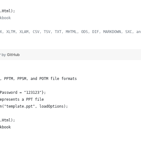
.
Html
)
;
kbook
X, XLTM, XLAM, CSV, TSV, TXT, MHTML, ODS, DIF, MARKDOWN, SXC, an
❤ by
GitHub
, PPTM, PPSM, and POTM file formats
Password = "123123"};
epresents a PPT file
n("template.ppt", loadOptions);
.Html);
kbook