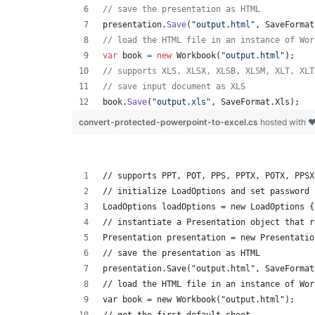
// save the presentation as HTML
presentation
.
Save
(
"output.html"
,
SaveFormat
// load the HTML file in an instance of Wor
var
book
=
new
Workbook
(
"output.html"
)
;
// supports XLS, XLSX, XLSB, XLSM, XLT, XLT
// save input document as XLS
book
.
Save
(
"output.xls"
,
SaveFormat
.
Xls
)
;
convert-protected-powerpoint-to-excel.cs
hosted with 
// supports PPT, POT, PPS, PPTX, POTX, PPSX
// initialize LoadOptions and set password
LoadOptions loadOptions = new LoadOptions {
// instantiate a Presentation object that r
Presentation presentation = new Presentatio
// save the presentation as HTML
presentation.Save("output.html", SaveFormat
// load the HTML file in an instance of Wor
var book = new Workbook("output.html");