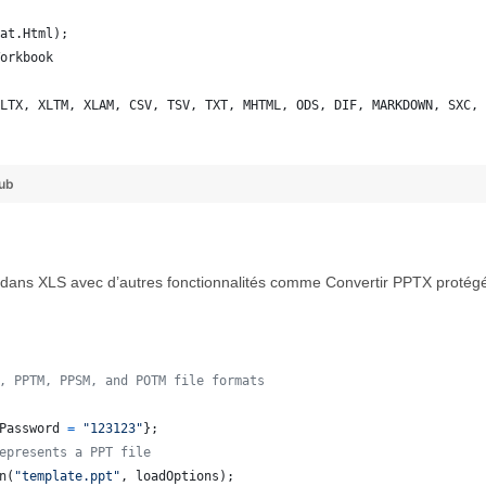
at.Html);
orkbook
LTX, XLTM, XLAM, CSV, TSV, TXT, MHTML, ODS, DIF, MARKDOWN, SXC, 
ub
dans XLS avec d’autres fonctionnalités comme Convertir PPTX protégé
, PPTM, PPSM, and POTM file formats
Password
=
"123123"
}
;
epresents a PPT file
n
(
"template.ppt"
,
loadOptions
)
;