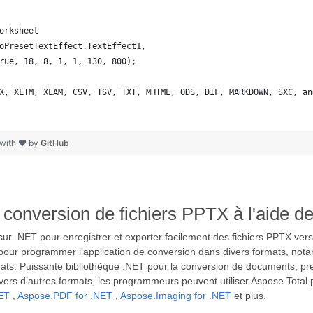
orksheet
oPresetTextEffect.TextEffect1,
rue, 18, 8, 1, 1, 130, 800);
X, XLTM, XLAM, CSV, TSV, TXT, MHTML, ODS, DIF, MARKDOWN, SXC, an
 with ❤ by
GitHub
 conversion de fichiers PPTX à l'aide d
 sur .NET pour enregistrer et exporter facilement des fichiers PPTX v
 pour programmer l’application de conversion dans divers formats, not
ormats. Puissante bibliothèque .NET pour la conversion de documents, 
ers d’autres formats, les programmeurs peuvent utiliser Aspose.Total
NET
,
Aspose.PDF for .NET
,
Aspose.Imaging for .NET
et plus.