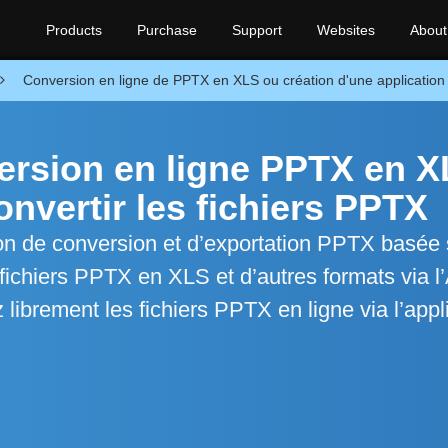
Products
Purchase
Support
Websites
About
Conversion en ligne de PPTX en XLS ou création d'une application
ersion en ligne PPTX en 
nvertir les fichiers PPTX
on de conversion et d’exportation PPTX basée 
fichiers PPTX en XLS et d’autres formats via l
librement les fichiers PPTX en ligne via l’appl