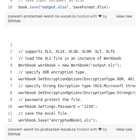
// save input document as XLSX
book
.
Save
(
"output.xlsx"
,
SaveFormat
.
Xlsx
)
;
convert-protected-word-to-excel.cs
hosted with ❤ by
view raw
GitHub
// supports XLS, XLSX, XLSB, XLSM, XLT, XLTX
// load the XLS file in an instance of Workbook
Workbook workbook = new Workbook("output.xls");
// specify XOR encryption type.
workbook.SetEncryptionOptions(EncryptionType.XOR, 40);
// specify Strong Encryption type (RC4,Microsoft Strong
workbook.SetEncryptionOptions(EncryptionType.StrongCryp
// password protect the file.
workbook.Settings.Password = "1234";
// save the excel file.
workbook.Save("encryptedBook1.xls");
convert-word-to-protected-excel.cs
hosted with ❤ by
view raw
GitHub