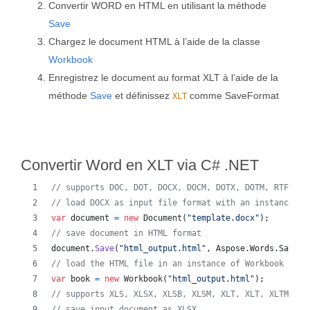
Convertir WORD en HTML en utilisant la méthode
Save
Chargez le document HTML à l’aide de la classe
Workbook
Enregistrez le document au format XLT à l’aide de la
méthode
Save
et définissez
comme SaveFormat
XLT
Convertir Word en XLT via C# .NET
// supports DOC, DOT, DOCX, DOCM, DOTX, DOTM, RTF, Wo
// load DOCX as input file format with an instance of
var
document
=
new
Document
(
"template.docx"
)
;
// save document in HTML format
document
.
Save
(
"html_output.html"
,
Aspose
.
Words
.
SaveFo
// load the HTML file in an instance of Workbook
var
book
=
new
Workbook
(
"html_output.html"
)
;
// supports XLS, XLSX, XLSB, XLSM, XLT, XLT, XLTM, XL
// save input document as XLSX