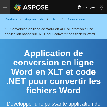
Français
Toggle navigation
Produits
Aspose.Total
.NET
Conversion
Conversion en ligne de Word en XLT ou création d'une
application basée sur .NET pour convertir des fichiers Word
Application de
conversion en ligne
Word en XLT et code
.NET pour convertir les
fichiers Word
Développer une puissante application de