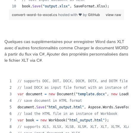
book
.
Save
(
"output.xlsx"
,
SaveFormat
.
Xlsx
)
;
convert-word-to-excel.cs
hosted with ❤ by
GitHub
view raw
Quelques cas supplémentaires pour enregistrer Word dans XLT
avec d’autres fonctionnalités comme Charger le document WORD
à partir du flux via C#, Ajouter des propriétés personnalisées dans
le fichier XLT via C#.
// supports DOC, DOT, DOCX, DOCM, DOTX, and DOTM file f
// load DOCX as input file format with an instance of D
var
document
=
new
Document
(
"template.docx"
,
new
LoadOp
// save document in HTML format
document
.
Save
(
"html_output.html"
,
Aspose
.
Words
.
SaveForm
// load the HTML file in an instance of Workbook
var
book
=
new
Workbook
(
"html_output.html"
)
;
// supports XLS, XLSX, XLSB, XLSM, XLT, XLT, XLTM, XLAM