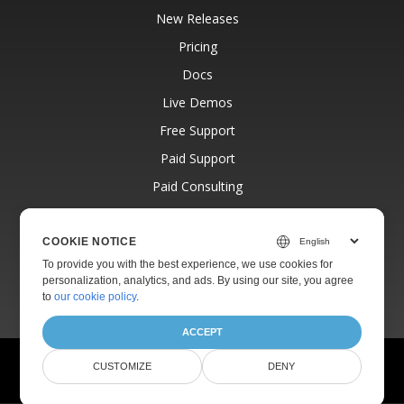
New Releases
Pricing
Docs
Live Demos
Free Support
Paid Support
Paid Consulting
Blog
Websites
COOKIE NOTICE
To provide you with the best experience, we use cookies for
About
personalization, analytics, and ads. By using our site, you agree
to
our cookie policy
.
ACCEPT
© Aspose Pty Ltd 2001-2026.
All Rights Reserved.
CUSTOMIZE
DENY
Privacy Policy
Terms of use
Contact