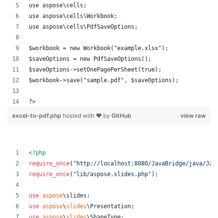
use aspose\cells;
use aspose\cells\Workbook;
use aspose\cells\PdfSaveOptions;
$workbook = new Workbook("example.xlsx");
$saveOptions = new PdfSaveOptions();
$saveOptions->setOnePagePerSheet(true);
$workbook->save("sample.pdf", $saveOptions);
?>
excel-to-pdf.php
hosted with ❤ by
GitHub
view raw
<?php
require_once
(
"
http://localhost:8080/JavaBridge/java/Jav
require_once
(
"
lib/aspose.slides.php
"
);
use
aspose
\
slides
;
use
aspose
\
slides
\
Presentation
;
use
aspose
\
slides
\
ShapeType
;