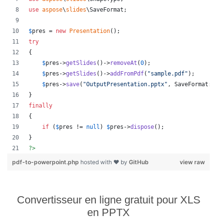
use
aspose
\
slides
\
SaveFormat
;
$
pres
 = 
new
Presentation
();
try
{
$
pres
->
getSlides
()->
removeAt
(
0
);
$
pres
->
getSlides
()->
addFromPdf
(
"
sample.pdf
"
);
$
pres
->
save
(
"
OutputPresentation.pptx
"
, SaveFormat::
}
finally
{
if
 (
$
pres
 != 
null
) 
$
pres
->
dispose
();
}
?>
pdf-to-powerpoint.php
hosted with ❤ by
GitHub
view raw
Convertisseur en ligne gratuit pour XLS
en PPTX