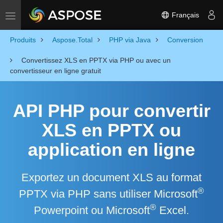
Français
Toggle navigation
Produits
Aspose.Total
PHP via Java
Conversion
Convertissez XLS en PPTX via PHP ou avec un
convertisseur en ligne gratuit
API PHP pour convertir
XLS en PPTX ou
application en ligne
Exportez un document XLS au format
®
PPTX via PHP sans utiliser Microsoft
®
Powerpoint ou Microsoft
Excel.