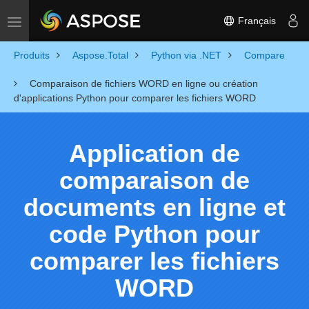
Français
Toggle navigation
Produits
Aspose.Total
Python via .NET
Compare
Comparaison de fichiers WORD en ligne ou création
d'applications Python pour comparer les fichiers WORD
Application de
comparaison de
documents en ligne et
code Python pour
comparer les fichiers
WORD