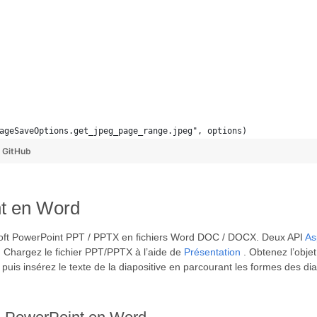
ageSaveOptions.get_jpeg_page_range.jpeg", options)
y
GitHub
nt en Word
soft PowerPoint PPT / PPTX en fichiers Word DOC / DOCX. Deux API
As
n. Chargez le fichier PPT/PPTX à l’aide de
Présentation
. Obtenez l’obj
 puis insérez le texte de la diapositive en parcourant les formes des dia