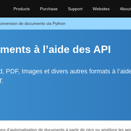
Products
Purchase
Support
Websites
About
onversion de documents via Python
ents à l’aide des API
, PDF, Images et divers autres formats à l’aid
T.
s d’automatisation de documents à partir de zéro ou améliore les appli