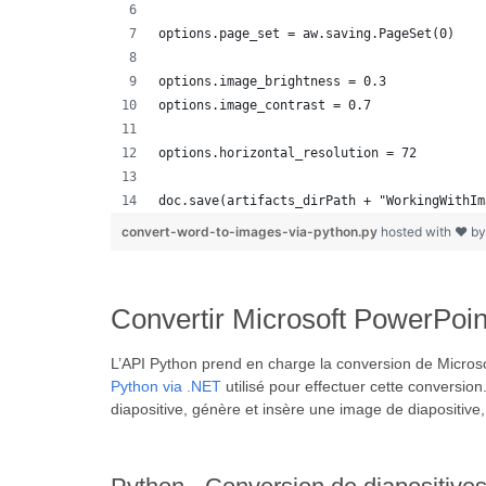
options.page_set = aw.saving.PageSet(0)
options.image_brightness = 0.3
options.image_contrast = 0.7
options.horizontal_resolution = 72
doc.save(artifacts_dirPath + "WorkingWithIm
convert-word-to-images-via-python.py
hosted with ❤ b
Convertir Microsoft PowerPoi
L’API Python prend en charge la conversion de Micro
Python via .NET
utilisé pour effectuer cette conversio
diapositive, génère et insère une image de diapositive,