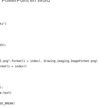
es PowerPoint en Word
tx")
th):
}.png".format(i = index), drawing.imaging.ImageFormat.png)
rmat(i = index))
):
e.text)
GE_BREAK)