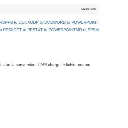
view raw
ORD
PPS to DOCX
ODP to DOC
WORD to POWERPOINT
to PPSX
OTT to PPS
TXT to POWERPOINT
MD to PPSM
ectue la conversion. L’API charge le fichier source