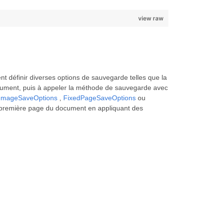
view raw
t définir diverses options de sauvegarde telles que la
 Document, puis à appeler la méthode de sauvegarde avec
ImageSaveOptions
,
FixedPageSaveOptions
ou
 la première page du document en appliquant des