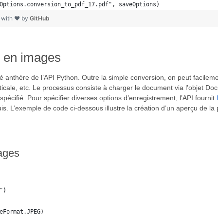
Options.conversion_to_pdf_17.pdf", saveOptions)
 with ❤ by
GitHub
d en images
 anthère de l’API Python. Outre la simple conversion, on peut facilemen
 verticale, etc. Le processus consiste à charger le document via l’objet
spécifié. Pour spécifier diverses options d’enregistrement, l’API fournit
quis. L’exemple de code ci-dessous illustre la création d’un aperçu de
ages
")
eFormat.JPEG)