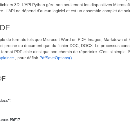
fichiers 3D. L’API Python gère non seulement les diapositives Microsof
re. L’API ne dépend d’aucun logiciel et est un ensemble complet de so
PDF
iple de formats tels que Microsoft Word en PDF, Images, Markdown et H
si proche du document que du fichier DOC, DOCX. Le processus consis
 format PDF cible ainsi que son chemin de répertoire. C’est si simple. S
plaince
, pour définir
PdfSaveOptions()
.
DF
docx")
ance.PDF17 