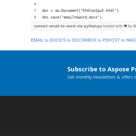
doc = aw.Document("htmloutput.html")
doc.save("emailtoword.docx")
convert-email-to-word-via-python.py
hosted with ❤ by
G
EMAIL to DOC
ICS to DOCX
MBOX to PDF
OST to IMA
Subscribe to Aspose 
Get monthly newsletters & offers di