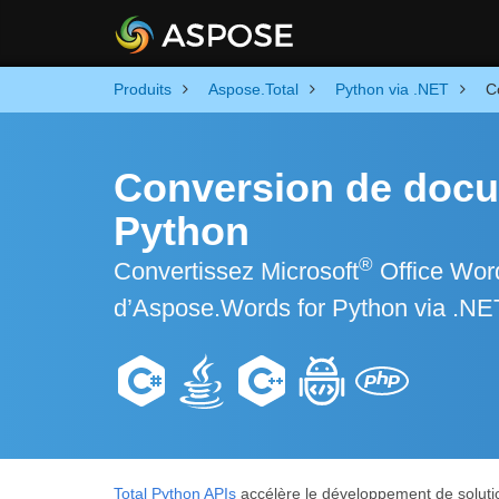
Produits
Aspose.Total
Python via .NET
C
Conversion de docum
Python
®
Convertissez Microsoft
Office Word
d’Aspose.Words for Python via .NE
Total Python APIs
accélère le développement de solution