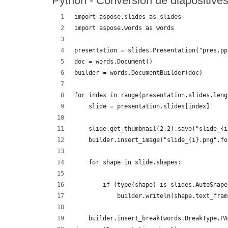
Python - Conversion de diapositiv
import aspose.slides as slides
import aspose.words as words
presentation = slides.Presentation("pres.pp
doc = words.Document()
builder = words.DocumentBuilder(doc)
for index in range(presentation.slides.leng
    slide = presentation.slides[index]
    slide.get_thumbnail(2,2).save("slide_{i
    builder.insert_image("slide_{i}.png".fo
    for shape in slide.shapes:
        if (type(shape) is slides.AutoShape
            builder.writeln(shape.text_fram
    builder.insert_break(words.BreakType.PA