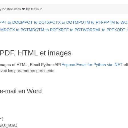
py
hosted with ❤ by
GitHub
PPT to DOCM
POT to DOTX
POTX to DOTM
POTM to RTF
PPTM to W
TM
DOTX to POTM
DOTM to POTX
RTF to POT
WORDML to PPTX
ODT 
, PDF, HTML et images
 Images et HTML, Email Python API
Aspose.Email for Python via .NET
eff
vec les paramètres pertinents.
 e-mail en Word
")
ult_html)