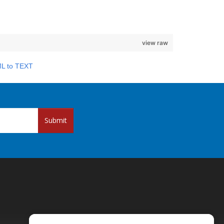
view raw
L to TEXT
Submit