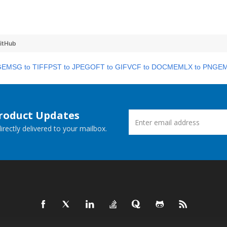
itHub
GE
MSG to TIFF
PST to JPEG
OFT to GIF
VCF to DOCM
EMLX to PNG
EM
Product Updates
rectly delivered to your mailbox.