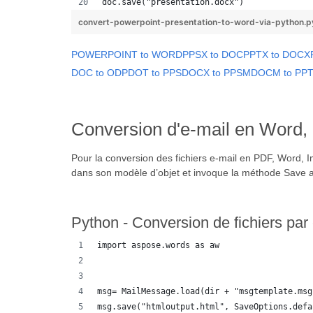
doc.save("presentation.docx")
convert-powerpoint-presentation-to-word-via-python.
POWERPOINT to WORD
PPSX to DOC
PPTX to DOCX
DOC to ODP
DOT to PPS
DOCX to PPSM
DOCM to PP
Conversion d'e-mail en Word
Pour la conversion des fichiers e-mail en PDF, Word,
dans son modèle d’objet et invoque la méthode Save a
Python - Conversion de fichiers par
import aspose.words as aw
msg= MailMessage.load(dir + "msgtemplate.msg
msg.save("htmloutput.html", SaveOptions.defa