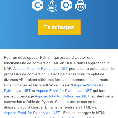
Télécharger
Pour un développeur Python, qui essaie d’ajouter une
fonctionnalité de conversion EML en DOCX dans l’application ?
L’API
Aspose.Total for Python via .NET
peut aider à automatiser le
processus de conversion. Il s’agit d’un ensemble complet de
diverses API traitant différents formats, notamment les formats
Email, Images et Microsoft Word. Les API
Aspose.Words for
Python via .NET
et
Aspose.Email for Python via .NET
qui font
partie du package
Aspose.Total for Python via .NET
facilitent cette
conversion à l’aide de Python. C’est un processus en deux
étapes, d’abord charger Email et le rendre en HTML via
Aspose.Email for Python via .NET
. Ensuite, chargez le HTML