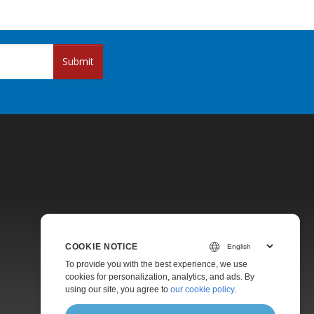
Submit
Pricing
COOKIE NOTICE
Paid Support
To provide you with the best experience, we use
About
cookies for personalization, analytics, and ads. By
using our site, you agree to
our cookie policy
.