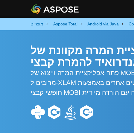
Co
Android via Java
Aspose.Total
מוצרים
מרה מקוונת של MOBI ל-XLAM וקוד
פתח אפליקציית המרה וייצוא של MOBI מבוססת אנדרואיד. המר קבצי MOBI בודדים או
מרובים ל-XLAM ולפורמטים אחרים באמצעות API של אוטומציה של אנדרואיד. המר באופן