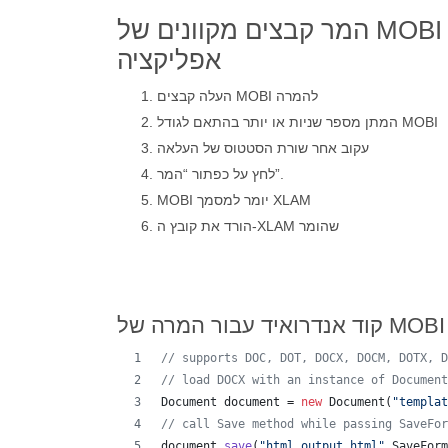
המר קבצים מקוונים של MOBI ל-XLAM באמצעות
אפליקציה
העלה קבצים MOBI להמרה
המתן מספר שניות או יותר בהתאם לגודל MOBI
עקוב אחר שורת הסטטוס של העלאה
לחץ על כפתור “המר”.
MOBI יומר למסמך XLAM
הורד את קובץ ה-XLAM שהומר
// supports DOC, DOT, DOCX, DOCM, DOTX, D
// load DOCX with an instance of Document
Document
document
 = 
new
Document
(
"templat
// call Save method while passing SaveFor
document
.
save
(
"html_output.html"
,
SaveForm