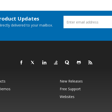
Product Updates
rectly delivered to your mailbox.
ucts
New Releases
 Demos
Free Support
Websites