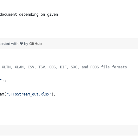
document depending on given
hosted with ❤ by
GitHub
 XLTM, XLAM, CSV, TSV, ODS, DIF, SXC, and FODS file formats
"
);
am
(
"SFToStream_out.xlsx"
);