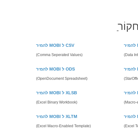
להמיר MOBI ל CSV
(Comma Seperated Values)
(Data In
להמיר MOBI ל ODS
(OpenDocument Spreadsheet)
(StarOff
להמיר MOBI ל XLSB
(Excel Binary Workbook)
(Macro-
להמיר MOBI ל XLTM
(Excel Macro-Enabled Template)
(Excel T