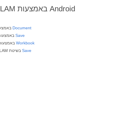
Document
פתח קובץ MOBI באמצעות מחלקת
Save
המר MOBI ל-HTML באמצעות שיטת
Workbook
טען מסמך HTML באמצעות המחלקה
Save
שמור את המסמך בפורמט XLAM בשיטת