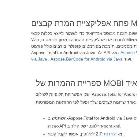
לתכנת את אפליקציית ההמרה במגוון פורמטים, כולל Microsoft Word (DOC, DOCX), Excel (XLS, XLSX), Powerpoint (PPT, PPTX), PDF, קבצי דוא"ל, תמונות (JPG, PNG, BMP, GIF)
ים רבים כולל פורמט MOBI. ייצוא ועיבוד מסמכים לפורמטים אחרים, מתכנתים יכולים להשתמש ב-
Aspose.W
Aspose.Total for Android via Java ילד API כולל
ועוד.
Aspose.BarCode for Android via Java
,
via Java
אנדרואיד
ישנן אפשרויות חלופיות לשילוב Aspose.Total for Android via Java במערכת שלך. אנא בחר
אחד שדומה לצרכים שלך ופעל לפי ההוראות המפורטות:
השתמש ב-Aspose.Total for Android via Java ישירות מפרויקט מבוסס Maven וכלול
את ה-API הרלוונטי של הילד ב-pom.xml.
.
לחלופין, אפשר לקבל קובץ ZIP מ-
הורדות