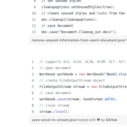
// set unused styles
cleanupoptions.setUnusedStyles(true);
// cleans unused styles and lists from the 
doc.cleanup(cleanupoptions);
// save document
doc.save("Document.Cleanup_out.docx");
remove-unused-information-from-word-document.java
// supports XLS, XLSX, XLSB, XLSM, XLT, XLT,
// open document
Workbook
workbook
 = 
new
Workbook
(
"Book1.xlsx
// create FileOutputStream object
FileOutputStream
stream
 = 
new
FileOutputStre
// save document
workbook
.
save
(
stream
, 
SaveFormat
.
AUTO
);   
// close stream
stream
.
close
();
save-excel-to-stream.java
hosted with ❤ by
GitHub