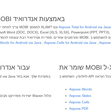
פתח אפליקציית המרת קבצים MOBI באמצעות אנדרואיד
 כדי
Aspose.Total for Android via Java
צריך לפתח יישום תוכנה מבוסס אנדרואיד כדי לשמור ולייצא בקלות קבצי MOBI למסמך XLAM? עם
ופורמטים אחרים. ספריית אנדרואיד רבת עוצמה להמרת מסמכים, תומכת בפורמטים פופולרי
ords for Android via Java
,
Aspose.Cells for Android via Java
,
Aspose.
ספריית ההמרות של MOBI עבור 
Aspose.Words
Aspose.Slides
Aspose.Cells
Aspose.PDF