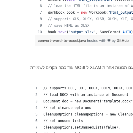
// load the HTML file in an instance of W
Workbook
book
 = 
new
Workbook
(
"html_output
// supports XLS, XLSX, XLSB, XLSM, XLT, X
// save HTML as XLSX
book
.
save
(
"output.xlsx"
, 
SaveFormat
.
AUTO
)
convert-word-to-excel.java
hosted with ❤ by
GitHub
// supports DOC, DOT, DOCX, DOCM, DOTX, DOT
// load DOCX with an instance of Document
Document doc = new Document("template.docx"
// set cleanup optoions
CleanupOptions cleanupoptions = new Cleanup
// set unused lists
cleanupoptions.setUnusedLists(false);