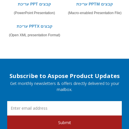
עריכת PPTM קבצים
עריכת PPT קבצים
(PowerPoint Presentation)
(Macro-enabled Presentation File)
עריכת PPTX קבצים
(Open XML presentation Format)
Subscribe to Aspose Product Updates
Get monthly newsletters & offers directly delivered to your
mailbox.
Submit