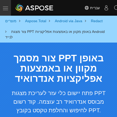
עִברִית
Toggle navigation
Redact
Android via Java
Aspose.Total
מוצרים
צור מצגת PPT באופן מקוון או באמצעות אפליקציות Android
לנייד
צור מסמך PPT באופן
מקוון או באמצעות
אפליקציות אנדרואיד
פתח יישום כלי עזר לעריכת מצגות PPT
מבוסס אנדרואיד רב עוצמה. קוד רשום
לחיפוש והחלפת טקסט בקובץ PPT.