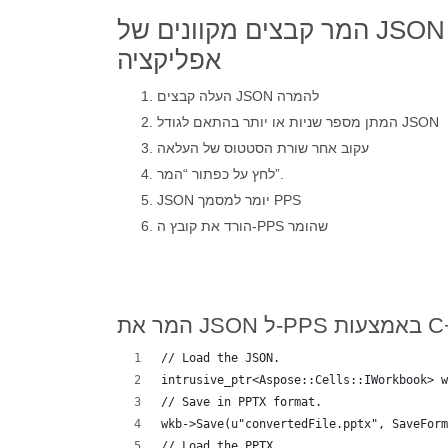
המר קבצים מקוונים של JSON ל-PPS באמצעות
אפליקציה
העלה קבצים JSON להמרה
המתן מספר שניות או יותר בהתאם לגודל JSON
עקוב אחר שורת הסטטוס של העלאה
לחץ על כפתור “המר”.
JSON יומר למסמך PPS
הורד את קובץ ה-PPS שהומר
PPS באמצעות C++
// Load the JSON.
intrusive_ptr<Aspose::Cells::IWorkbook> w
// Save in PPTX format.
wkb->Save(u"convertedFile.pptx", SaveForm
// Load the PPTX.