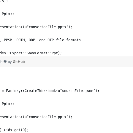
.5);
_Pptx);
esentation>(u"convertedFile.pptx");
, PPSM, POTM, ODP, and OTP file formats
des::Export::SaveFormat::Ppt);
th ❤ by
GitHub
 = Factory::CreateIWorkbook(u"sourceFile.json");
_Pptx);
esentation>(u"convertedFile.pptx");
)->idx_get(0);