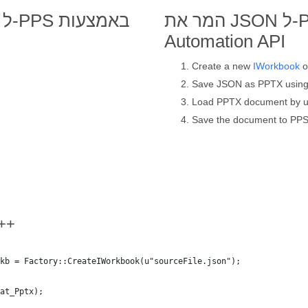
המר את JSON ל-PPS באמצעות C++
Automation API
Create a new
IWorkbook
o
Save JSON as PPTX usin
Load PPTX document by 
Save the document to PPS
המר את JSON ל-
kb = Factory::CreateIWorkbook(u"sourceFile.json");
at_Pptx);