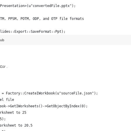
Presentation>(u"convertedFile.pptx");
TM, PPSM, POTM, ODP, and OTP file formats
lides::Export::SaveFormat::Ppt);
Hub
עוד כמה מקרים לשמירת JSON ב-PPS עם תכונות אחרות כמו .
 = Factory::CreateIWorkbook(u"sourceFile.json");
el file
ook->GetIWorksheets()->GetObjectByIndex(0);
rksheet to 25
5);
orksheet to 20.5