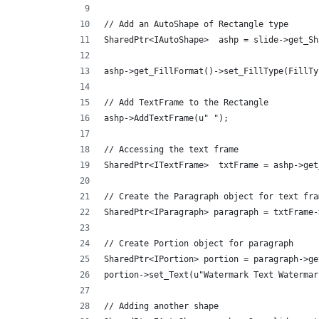
// Add an AutoShape of Rectangle type
SharedPtr<IAutoShape>  ashp = slide->get_Sh
ashp->get_FillFormat()->set_FillType(FillTy
// Add TextFrame to the Rectangle
ashp->AddTextFrame(u" ");
// Accessing the text frame
SharedPtr<ITextFrame>  txtFrame = ashp->get
// Create the Paragraph object for text fra
SharedPtr<IParagraph> paragraph = txtFrame-
// Create Portion object for paragraph
SharedPtr<IPortion> portion = paragraph->ge
portion->set_Text(u"Watermark Text Watermar
// Adding another shape