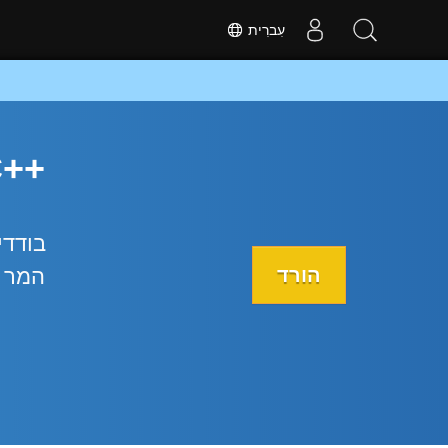
עִברִית
הורד