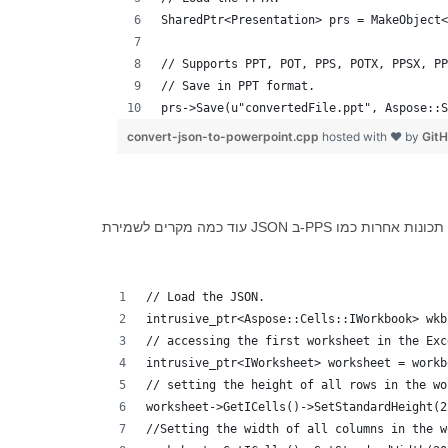
SharedPtr<Presentation> prs = MakeObject<
// Supports PPT, POT, PPS, POTX, PPSX, PP
// Save in PPT format.
prs->Save(u"convertedFile.ppt", Aspose::S
convert-json-to-powerpoint.cpp
hosted with ❤ by
Git
// Load the JSON.
intrusive_ptr<Aspose::Cells::IWorkbook> wkb
// accessing the first worksheet in the Exc
intrusive_ptr<IWorksheet> worksheet = workb
// setting the height of all rows in the wo
worksheet->GetICells()->SetStandardHeight(2
//Setting the width of all columns in the w