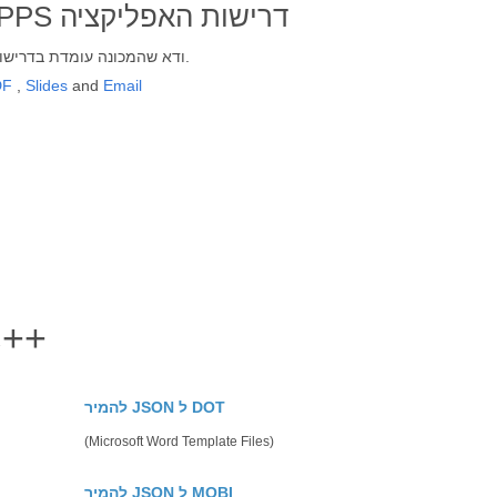
שומר את JSON ל-PPS דרישות האפליקציה
ודא שהמכונה עומדת בדרישות המערכת לפני האינטגרציה.
DF
,
Slides
and
Email
ַחקוֹר JSON אפשרויו
להמיר JSON ל DOT
(Microsoft Word Template Files)
להמיר JSON ל MOBI