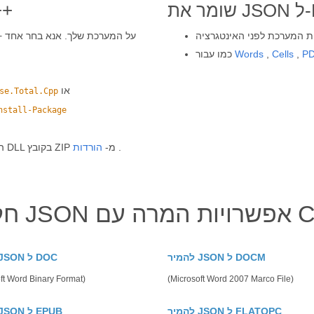
JSON ספרי
P
,
Cells
,
Words
כמו עבור
או
se.Total.Cpp
nstall-Package
.
לחלופין, קבל את מתקין ה-MSI הלא מקוון או קובצי DLL בקובץ ZIP מ-
הורדות
ת המרה עם C++
להמיר JSON ל DOCM
להמיר JSON ל DOC
ft Word Binary Format)
(Microsoft Word 2007 Marco File)
להמיר JSON ל FLATOPC
להמיר JSON ל EPUB