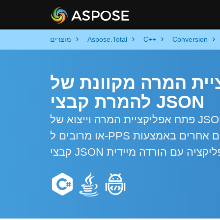
Conversion
C++
Aspose.Total
מוצרים
מרה מקוונת של JSON ל-PPS וקוד C++
להמרת קבצי JSON
פתח אפליקציית המרה וייצוא של JSON רבת עוצמה מבוססת C++. המר קבצי JSON בודדים
או מרובים ל-PPS ופורמטים אחרים באמצעות API של אוטומציה של C++. המר באופן חופשי