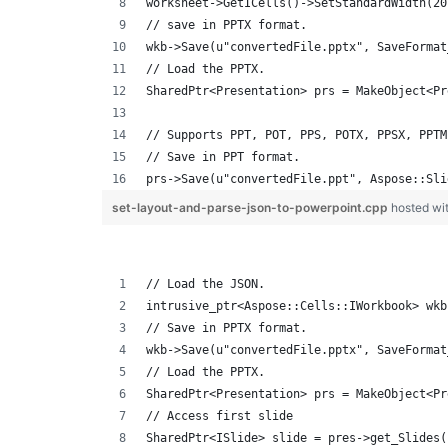
worksheet->GetICells()->SetStandardWidth(20
// save in PPTX format.
wkb->Save(u"convertedFile.pptx", SaveFormat
// Load the PPTX.
SharedPtr<Presentation> prs = MakeObject<Pr
// Supports PPT, POT, PPS, POTX, PPSX, PPTM
// Save in PPT format.
prs->Save(u"convertedFile.ppt", Aspose::Sli
set-layout-and-parse-json-to-powerpoint.cpp
hosted wi
// Load the JSON.
intrusive_ptr<Aspose::Cells::IWorkbook> wkb
// Save in PPTX format.
wkb->Save(u"convertedFile.pptx", SaveFormat
// Load the PPTX.
SharedPtr<Presentation> prs = MakeObject<Pr
// Access first slide
SharedPtr<ISlide> slide = pres->get_Slides(