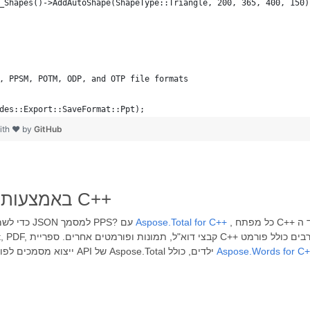
_Shapes()->AddAutoShape(ShapeType::Triangle, 200, 365, 400, 150)
, PPSM, POTM, ODP, and OTP file formats
des::Export::SaveFormat::Ppt);
ith ❤ by
GitHub
פתח יישום המרת קבצים JSON באמצעות C++
, כל מפתח C++ יכול לשלב את קוד ה-API הנ"ל כדי לתכנת את יישום ההמרה
Aspose.Total for C++
צריך לפתח אפליקציה מבוססת C++ כדי לשמור ולייצא בקלות קבצי JSON למסמך PPS? עם
Aspose.Words for C
JSON. ייצוא מסמכים לפורמטים אחרים, מתכנתים יכולים להשתמש בממשקי API של Aspose.Total ילדים, כולל