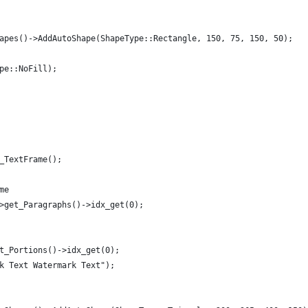
apes()->AddAutoShape(ShapeType::Rectangle, 150, 75, 150, 50);
pe::NoFill);
_TextFrame();
me
>get_Paragraphs()->idx_get(0);
t_Portions()->idx_get(0);
k Text Watermark Text");