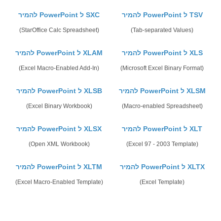
להמיר PowerPoint ל TSV
להמיר PowerPoint ל SXC
(StarOffice Calc Spreadsheet)
(Tab-separated Values)
להמיר PowerPoint ל XLS
להמיר PowerPoint ל XLAM
(Excel Macro-Enabled Add-In)
(Microsoft Excel Binary Format)
להמיר PowerPoint ל XLSM
להמיר PowerPoint ל XLSB
(Excel Binary Workbook)
(Macro-enabled Spreadsheet)
להמיר PowerPoint ל XLT
להמיר PowerPoint ל XLSX
(Open XML Workbook)
(Excel 97 - 2003 Template)
להמיר PowerPoint ל XLTX
להמיר PowerPoint ל XLTM
(Excel Macro-Enabled Template)
(Excel Template)