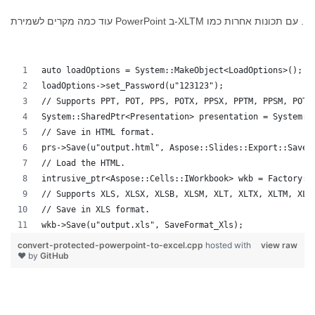
עוד כמה מקרים לשמירת PowerPoint ב-XLTM עם תכונות אחרות כמו .
auto loadOptions = System::MakeObject<LoadOptions>();
loadOptions->set_Password(u"123123");
// Supports PPT, POT, PPS, POTX, PPSX, PPTM, PPSM, POTM
System::SharedPtr<Presentation> presentation = System::
// Save in HTML format.
prs->Save(u"output.html", Aspose::Slides::Export::SaveF
// Load the HTML.
intrusive_ptr<Aspose::Cells::IWorkbook> wkb = Factory::
// Supports XLS, XLSX, XLSB, XLSM, XLT, XLTX, XLTM, XLA
// Save in XLS format.
wkb->Save(u"output.xls", SaveFormat_Xls);
convert-protected-powerpoint-to-excel.cpp
hosted with
view raw
❤ by
GitHub