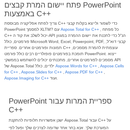
פתח יישום המרת קבצים PowerPoint
באמצעות C++
צריך לפתח אפליקציה מבוססת C++ כדי לשמור ולייצא בקלות קבצי
, כל מפתח
Aspose.Total for C++
PowerPoint למסמך XLTM? עם
C++ יכול לשלב את קוד ה-API הנ"ל כדי לתכנת את יישום ההמרה במגוון
פורמטים, כולל Microsoft Word, Excel, Powerpoint, PDF, קבצי דוא"ל,
תמונות ופורמטים אחרים. ספריית C++ עוצמתית להמרת מסמכים,
תומכת בפורמטים פופולריים רבים כולל פורמט PowerPoint. ייצוא
מסמכים לפורמטים אחרים, מתכנתים יכולים להשתמש בממשקי API
Aspose.Cells
,
Aspose.Words for C++
של Aspose.Total ילדים, כולל
for C++
,
Aspose.Slides for C++
,
Aspose.PDF for C++
,
ועוד.
Aspose.Imaging for C++
PowerPoint ספריית המרות עבור
C++
ישנן אפשרויות חלופיות להתקנת Aspose.Total עבור C++ על
המערכת שלך. אנא בחר אחד שדומה לצרכים שלך ופעל לפי