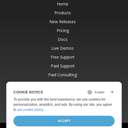
Home
Products
New Releases
Pricing
Docs
Live Demos
Free Support
Paid Support
Paid Consulting
Blog
Websites
COOKIE NOTICE
To provide you with the best experience, we use cookies for
About
personalization, analytics, and ads. By using our site, you agree
to
our cookie policy
.
ACCEPT