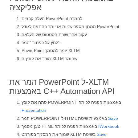
אפליקציה
העלה קבצים PowerPoint להמרה
המתן מספר שניות או יותר בהתאם לגודל PowerPoint
עקוב אחר שורת הסטטוס של העלאה
לחץ על כפתור “המר”.
PowerPoint יומר למסמך XLTM
הורד את קובץ ה-XLTM שהומר
המר את PowerPoint ל-XLTM
באמצעות C++ Automation API
פתח את קובץ POWERPOINT באמצעות הפניה לכיתה
Presentation
Save
המר POWERPOINT ל-HTML באמצעות שיטת
IWorkbook
טען מסמך HTML באמצעות הפניה לכיתה
Save
שמור את המסמך בפורמט XLTM בשיטת