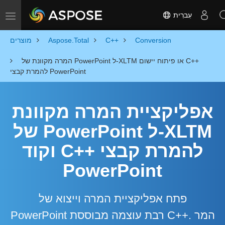
עִברִית
Toggle navigation
Conversion
C++
Aspose.Total
מוצרים
המרה מקוונת של PowerPoint ל-XLTM או פיתוח יישום C++
להמרת קבצי PowerPoint
אפליקציית המרה מקוונת
של PowerPoint ל-XLTM
וקוד C++ להמרת קבצי
PowerPoint
פתח אפליקציית המרה וייצוא של
PowerPoint רבת עוצמה מבוססת C++. המר