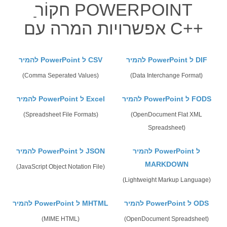
אפשרויות המרה עם C++
להמיר PowerPoint ל DIF
להמיר PowerPoint ל CSV
(Comma Seperated Values)
(Data Interchange Format)
להמיר PowerPoint ל FODS
להמיר PowerPoint ל Excel
(Spreadsheet File Formats)
(OpenDocument Flat XML
Spreadsheet)
להמיר PowerPoint ל
להמיר PowerPoint ל JSON
MARKDOWN
(JavaScript Object Notation File)
(Lightweight Markup Language)
להמיר PowerPoint ל ODS
להמיר PowerPoint ל MHTML
(MIME HTML)
(OpenDocument Spreadsheet)