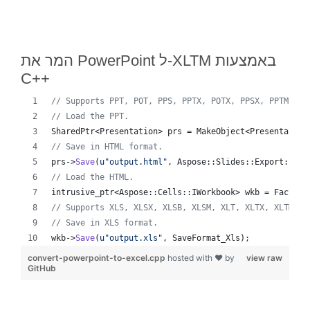
המר את PowerPoint ל-XLTM באמצעות
C++
//
 Supports PPT, POT, PPS, PPTX, POTX, PPSX, PPTM, PP
//
 Load the PPT.
SharedPtr<Presentation> prs = MakeObject<Presentation
//
 Save in HTML format.
prs->
Save
(
u"
output.html
"
, Aspose::Slides::Export::Sav
//
 Load the HTML.
intrusive_ptr<Aspose::Cells::IWorkbook> wkb = Factory
//
 Supports XLS, XLSX, XLSB, XLSM, XLT, XLTX, XLTM, X
//
 Save in XLS format.
wkb->
Save
(
u"
output.xls
"
, SaveFormat_Xls);
convert-powerpoint-to-excel.cpp
hosted with ❤ by
view raw
GitHub