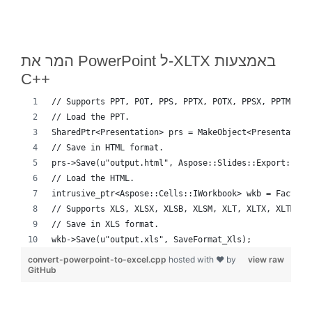
המר את PowerPoint ל-XLTX באמצעות
C++
// Supports PPT, POT, PPS, PPTX, POTX, PPSX, PPTM, PP
// Load the PPT.
SharedPtr<Presentation> prs = MakeObject<Presentation
// Save in HTML format.
prs->Save(u"output.html", Aspose::Slides::Export::Sav
// Load the HTML.
intrusive_ptr<Aspose::Cells::IWorkbook> wkb = Factory
// Supports XLS, XLSX, XLSB, XLSM, XLT, XLTX, XLTM, X
// Save in XLS format.
wkb->Save(u"output.xls", SaveFormat_Xls);
convert-powerpoint-to-excel.cpp
hosted with ❤ by
view raw
GitHub