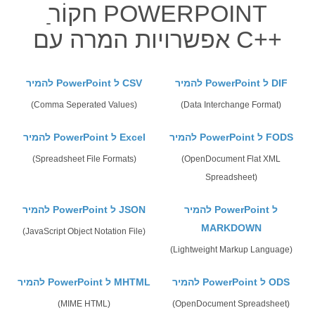
אפשרויות המרה עם C++
להמיר PowerPoint ל DIF
להמיר PowerPoint ל CSV
(Comma Seperated Values)
(Data Interchange Format)
להמיר PowerPoint ל FODS
להמיר PowerPoint ל Excel
(Spreadsheet File Formats)
(OpenDocument Flat XML
Spreadsheet)
להמיר PowerPoint ל
להמיר PowerPoint ל JSON
MARKDOWN
(JavaScript Object Notation File)
(Lightweight Markup Language)
להמיר PowerPoint ל ODS
להמיר PowerPoint ל MHTML
(MIME HTML)
(OpenDocument Spreadsheet)