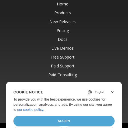
Home
Products
New Releases
Pricing
Docs
Live Demos
Free Support
Paid Support
Paid Consulting
Blog
Websites
COOKIE NOTICE
To provide you with the best experience, we use cookies for
About
personalization, analytics, and ads. By using our site, you agree
to
our cookie policy
.
ACCEPT