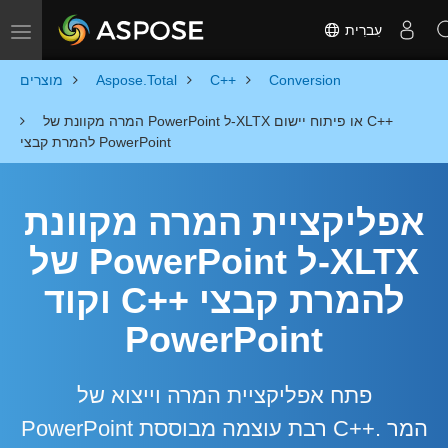
עִברִית
Toggle navigation
Conversion
C++
Aspose.Total
מוצרים
המרה מקוונת של PowerPoint ל-XLTX או פיתוח יישום C++
להמרת קבצי PowerPoint
אפליקציית המרה מקוונת
של PowerPoint ל-XLTX
וקוד C++ להמרת קבצי
PowerPoint
פתח אפליקציית המרה וייצוא של
PowerPoint רבת עוצמה מבוססת C++. המר