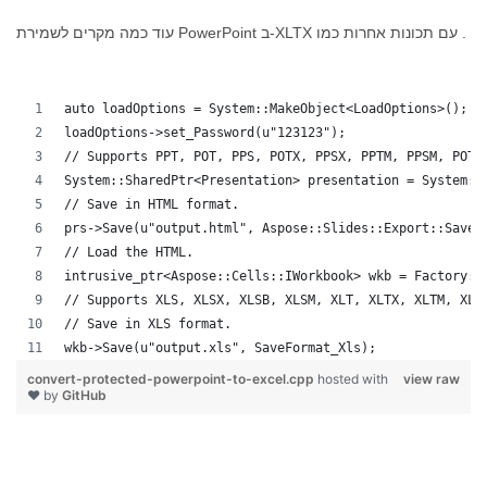
עוד כמה מקרים לשמירת PowerPoint ב-XLTX עם תכונות אחרות כמו .
auto loadOptions = System::MakeObject<LoadOptions>();
loadOptions->set_Password(u"123123");
// Supports PPT, POT, PPS, POTX, PPSX, PPTM, PPSM, POTM
System::SharedPtr<Presentation> presentation = System::
// Save in HTML format.
prs->Save(u"output.html", Aspose::Slides::Export::SaveF
// Load the HTML.
intrusive_ptr<Aspose::Cells::IWorkbook> wkb = Factory::
// Supports XLS, XLSX, XLSB, XLSM, XLT, XLTX, XLTM, XLA
// Save in XLS format.
wkb->Save(u"output.xls", SaveFormat_Xls);
convert-protected-powerpoint-to-excel.cpp
hosted with
view raw
❤ by
GitHub