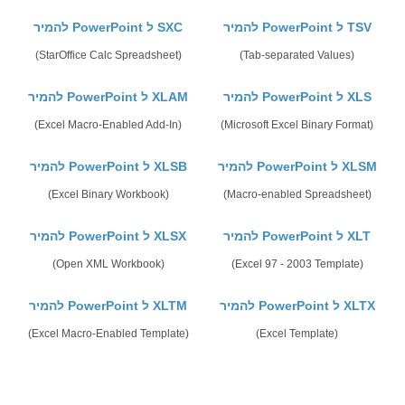
להמיר PowerPoint ל TSV
להמיר PowerPoint ל SXC
(StarOffice Calc Spreadsheet)
(Tab-separated Values)
להמיר PowerPoint ל XLS
להמיר PowerPoint ל XLAM
(Excel Macro-Enabled Add-In)
(Microsoft Excel Binary Format)
להמיר PowerPoint ל XLSM
להמיר PowerPoint ל XLSB
(Excel Binary Workbook)
(Macro-enabled Spreadsheet)
להמיר PowerPoint ל XLT
להמיר PowerPoint ל XLSX
(Open XML Workbook)
(Excel 97 - 2003 Template)
להמיר PowerPoint ל XLTX
להמיר PowerPoint ל XLTM
(Excel Macro-Enabled Template)
(Excel Template)