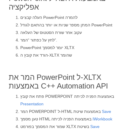
אפליקציה
העלה קבצים PowerPoint להמרה
המתן מספר שניות או יותר בהתאם לגודל PowerPoint
עקוב אחר שורת הסטטוס של העלאה
לחץ על כפתור “המר”.
PowerPoint יומר למסמך XLTX
הורד את קובץ ה-XLTX שהומר
המר את PowerPoint ל-XLTX
באמצעות C++ Automation API
פתח את קובץ POWERPOINT באמצעות הפניה לכיתה
Presentation
Save
המר POWERPOINT ל-HTML באמצעות שיטת
IWorkbook
טען מסמך HTML באמצעות הפניה לכיתה
Save
שמור את המסמך בפורמט XLTX בשיטת