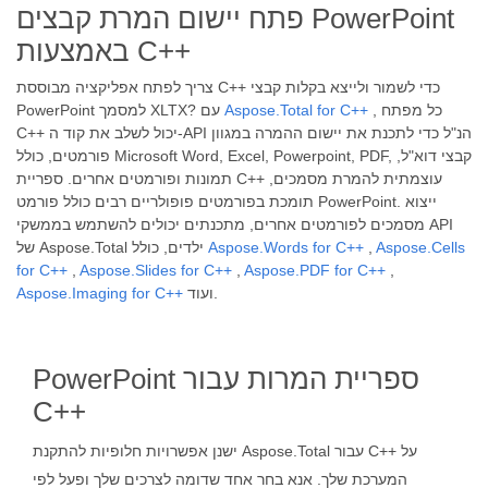
פתח יישום המרת קבצים PowerPoint
באמצעות C++
צריך לפתח אפליקציה מבוססת C++ כדי לשמור ולייצא בקלות קבצי
, כל מפתח
Aspose.Total for C++
PowerPoint למסמך XLTX? עם
C++ יכול לשלב את קוד ה-API הנ"ל כדי לתכנת את יישום ההמרה במגוון
פורמטים, כולל Microsoft Word, Excel, Powerpoint, PDF, קבצי דוא"ל,
תמונות ופורמטים אחרים. ספריית C++ עוצמתית להמרת מסמכים,
תומכת בפורמטים פופולריים רבים כולל פורמט PowerPoint. ייצוא
מסמכים לפורמטים אחרים, מתכנתים יכולים להשתמש בממשקי API
Aspose.Cells
,
Aspose.Words for C++
של Aspose.Total ילדים, כולל
for C++
,
Aspose.Slides for C++
,
Aspose.PDF for C++
,
ועוד.
Aspose.Imaging for C++
PowerPoint ספריית המרות עבור
C++
ישנן אפשרויות חלופיות להתקנת Aspose.Total עבור C++ על
המערכת שלך. אנא בחר אחד שדומה לצרכים שלך ופעל לפי