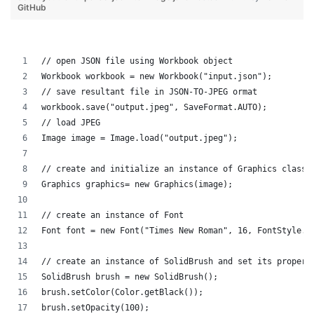
GitHub
// open JSON file using Workbook object
Workbook workbook = new Workbook("input.json");
// save resultant file in JSON-TO-JPEG ormat
workbook.save("output.jpeg", SaveFormat.AUTO);
// load JPEG
Image image = Image.load("output.jpeg");
// create and initialize an instance of Graphics class
Graphics graphics= new Graphics(image);
// create an instance of Font
Font font = new Font("Times New Roman", 16, FontStyle.B
// create an instance of SolidBrush and set its propert
SolidBrush brush = new SolidBrush();
brush.setColor(Color.getBlack());
brush.setOpacity(100);