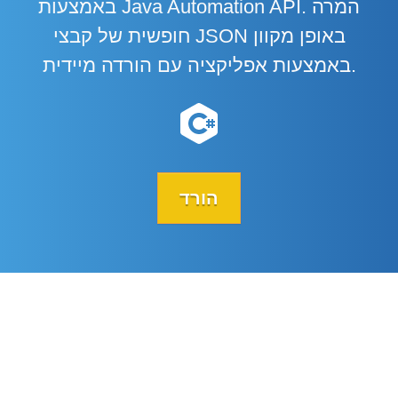
באמצעות Java Automation API. המרה
חופשית של קבצי JSON באופן מקוון
באמצעות אפליקציה עם הורדה מיידית.
הורד