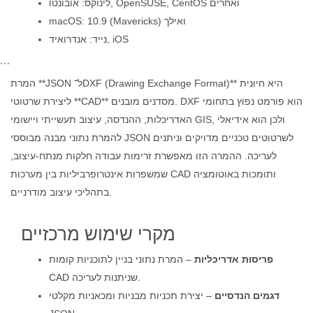
לינוקס: אובונטו, OpenSUSE, CentOS ואחרים
macOS: 10.9 (Mavericks) ואילך
נייד: אנדרואיד, iOS
```
המרת **JSON ל־DXF (Drawing Exchange Format)** היא חיונית
ליצירת שרטוטי **CAD** מסדנים מובנים. DXF הוא פורמט נפוץ בתחומי
האדריכלות, ההנדסה, עיצוב תעשייתי ויישומי GIS, ולכן הוא אידיאלי
להמרת נתוני מבנה מבוססי JSON לשרטוטים טכניים מדויקים וניתנים
לעריכה. ההמרה הזו מאפשרת זרימות עבודה חלקות מנתח-עיצוב,
שמשפרות אינטרופרביליות בין מערכות CAD ותומכות באוטומציה
בתהליכי עיצוב מודרניים.
מקרי שימוש מרכזיים
פריסות אדריכליות
– המרת נתוני בניין לתוכניות קומות
CAD שניתנות לעריכה.
דגמים הנדסיים
– יצירת תכניות מבניות ומכאניות מקלטי