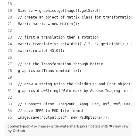
Size sz = graphics.getImage().getSize();
// create an object of Matrix class for transformation
Matrix matrix = new Matrix();
// first a translation then a rotation                
matrix.translate(sz.getWidth() / 2, sz.getHeight() / 2)
matrix.rotate(-45.0f);
// set the Transformation through Matrix
graphics.setTransform(matrix);
// draw a string using the SolidBrush and Font objects 
graphics.drawString("Watermark by Aspose.Imaging for Ja
// supports Dicom, Jpeg2000, Apng, Psd, Dxf, Wmf, Emz, 
// save JPEG to PSD file format
image.save("output.psd", new PsdOptions());
convert-json-to-image-with-watermark.java
hosted with ❤
view raw
by
GitHub