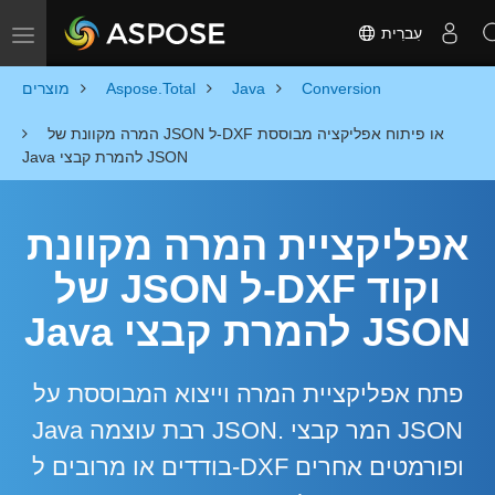
עִברִית
Toggle navigation
Conversion
Java
Aspose.Total
מוצרים
המרה מקוונת של JSON ל-DXF או פיתוח אפליקציה מבוססת
Java להמרת קבצי JSON
אפליקציית המרה מקוונת
של JSON ל-DXF וקוד
Java להמרת קבצי JSON
פתח אפליקציית המרה וייצוא המבוססת על
Java רבת עוצמה JSON. המר קבצי JSON
בודדים או מרובים ל-DXF ופורמטים אחרים