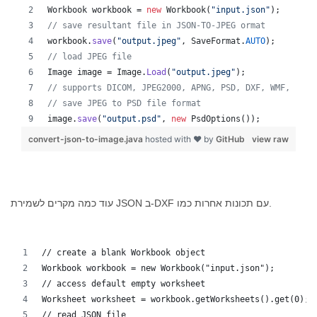
Workbook
workbook
 = 
new
Workbook
(
"input.json"
);
// save resultant file in JSON-TO-JPEG ormat
workbook
.
save
(
"output.jpeg"
, 
SaveFormat
.
AUTO
);
// load JPEG file 
Image
image
 = 
Image
.
Load
(
"output.jpeg"
);
// supports DICOM, JPEG2000, APNG, PSD, DXF, WMF, EMZ,
// save JPEG to PSD file format
image
.
save
(
"output.psd"
, 
new
PsdOptions
());
convert-json-to-image.java
hosted with ❤ by
GitHub
view raw
עוד כמה מקרים לשמירת JSON ב-DXF עם תכונות אחרות כמו.
// create a blank Workbook object
Workbook workbook = new Workbook("input.json");
// access default empty worksheet
Worksheet worksheet = workbook.getWorksheets().get(0);
// read JSON file