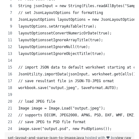
String jsonInput = new String(Files.readAllBytes("Sampl
// set JsonLayoutOptions for formatting
JsonLayoutOptions layoutOptions = new JsonLayoutOptions
layoutOptions.setArrayAsTable(true);
layoutOptionssetConvertNumericOrDate(true);
layoutOptionssetIgnoreArrayTitle(true);
layoutOptionssetIgnoreNull(true);
layoutOptionssetIgnoreObjectTitle(true);
// import JSON data to default worksheet starting at ce
JsonUtility.importData(jsonInput, worksheet.getCells(),
// save resultant file in JSON-TO-JPEG ormat
workbook.save("output.jpeg", SaveFormat.AUTO);
// load JPEG file 
Image image = Image.Load("output.jpeg");
// supports DICOM, JPEG2000, APNG, PSD, DXF, WMF, EMZ, 
// save JPEG to PSD file format
image.save("output.psd", new PsdOptions());
set-layout-and-parse-json-to-image.java
hosted with ❤ by
view raw