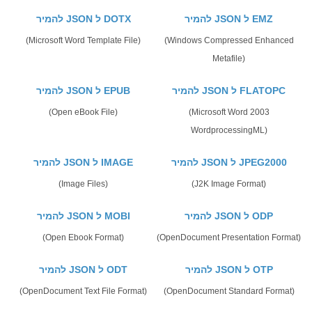
להמיר JSON ל EMZ
להמיר JSON ל DOTX
(Microsoft Word Template File)
(Windows Compressed Enhanced
Metafile)
להמיר JSON ל FLATOPC
להמיר JSON ל EPUB
(Open eBook File)
(Microsoft Word 2003
WordprocessingML)
להמיר JSON ל JPEG2000
להמיר JSON ל IMAGE
(Image Files)
(J2K Image Format)
להמיר JSON ל ODP
להמיר JSON ל MOBI
(Open Ebook Format)
(OpenDocument Presentation Format)
להמיר JSON ל OTP
להמיר JSON ל ODT
(OpenDocument Text File Format)
(OpenDocument Standard Format)