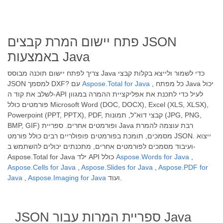
פתח יישום המרת קבצים JSON
באמצעות Java
צריך לפתח יישום תוכנה מבוסס Java כדי לשמור ולייצא בקלות קבצי
, כל מפתח Java יכול
Aspose.Total for Java
JSON למסמך DXF? עם
לשלב את קוד ה-API לעיל כדי לתכנת את אפליקציית ההמרה במגוון
פורמטים כולל Microsoft Word (DOC, DOCX), Excel (XLS, XLSX),
Powerpoint (PPT, PPTX), PDF, קבצי דוא"ל, תמונות (JPG, PNG,
BMP, GIF) ופורמטים אחרים. ספריית Java רבת עוצמה להמרת
מסמכים, תומכת בפורמטים פופולריים רבים כולל פורמט JSON. ייצוא
ועיבוד מסמכים לפורמטים אחרים, מתכנתים יכולים להשתמש ב-
,
Aspose.Words for Java
Aspose.Total for Java ילד API כולל
Aspose.Cells for Java
,
Aspose.Slides for Java
,
Aspose.PDF for
ועוד.
Aspose.Imaging for Java
,
Java
JSON ספריית המרות עבור Java