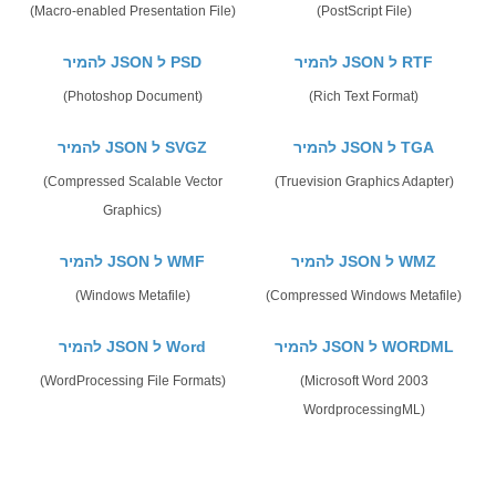
(Macro-enabled Presentation File)
(PostScript File)
להמיר JSON ל RTF
להמיר JSON ל PSD
(Photoshop Document)
(Rich Text Format)
להמיר JSON ל TGA
להמיר JSON ל SVGZ
(Compressed Scalable Vector
(Truevision Graphics Adapter)
Graphics)
להמיר JSON ל WMZ
להמיר JSON ל WMF
(Windows Metafile)
(Compressed Windows Metafile)
להמיר JSON ל WORDML
להמיר JSON ל Word
(WordProcessing File Formats)
(Microsoft Word 2003
WordprocessingML)