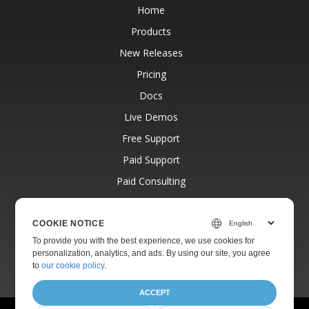
Home
Products
New Releases
Pricing
Docs
Live Demos
Free Support
Paid Support
Paid Consulting
Blog
Websites
COOKIE NOTICE
To provide you with the best experience, we use cookies for
About
personalization, analytics, and ads. By using our site, you agree
to
our cookie policy
.
ACCEPT