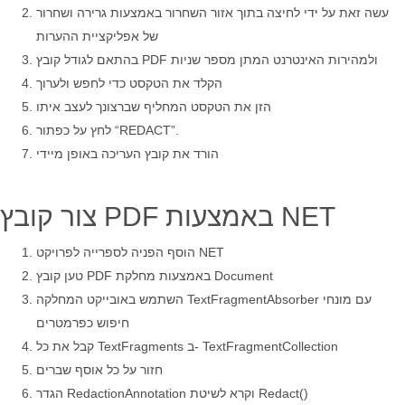
עשה זאת על ידי לחיצה בתוך אזור השחרור באמצעות גרירה ושחרור
של אפליקציית ההערות
בהתאם לגודל קובץ PDF ולמהירות האינטרנט המתן מספר שניות
הקלד את הטקסט כדי לחפש ולערוך
הזן את הטקסט המחליף שברצונך לעצב איתו
לחץ על כפתור “REDACT”.
הורד את קובץ העריכה באופן מיידי
צור קובץ PDF באמצעות NET
הוסף הפניה לספרייה לפרויקט NET
טען קובץ PDF באמצעות מחלקת Document
השתמש באובייקט המחלקה TextFragmentAbsorber עם מונחי
חיפוש כפרמטרים
קבל את כל TextFragments ב- TextFragmentCollection
חזור על כל אוסף שברים
הגדר RedactionAnnotation וקרא לשיטת Redact()