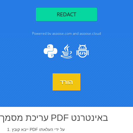
הורד
עריכת מסמך PDF באינטרנט
ייבא קובץ PDF על ידי העלאתו