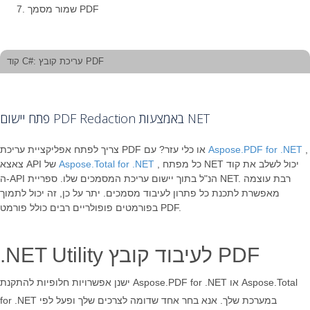
שמור מסמך PDF
קוד C#: עריכת קובץ PDF
פתח יישום PDF Redaction באמצעות NET
,
Aspose.PDF for .NET
צריך לפתח אפליקציית עריכת PDF או כלי עזר? עם
, כל מפתח NET יכול לשלב את קוד
Aspose.Total for .NET
צאצא API של
ה-API הנ"ל בתוך יישום עריכת המסמכים שלו. ספריית NET. רבת עוצמה
מאפשרת לתכנת כל פתרון לעיבוד מסמכים. יתר על כן, זה יכול לתמוך
בפורמטים פופולריים רבים כולל פורמט PDF.
.NET Utility לעיבוד קובץ PDF
ישנן אפשרויות חלופיות להתקנת Aspose.PDF for .NET או Aspose.Total
for .NET במערכת שלך. אנא בחר אחד שדומה לצרכים שלך ופעל לפי