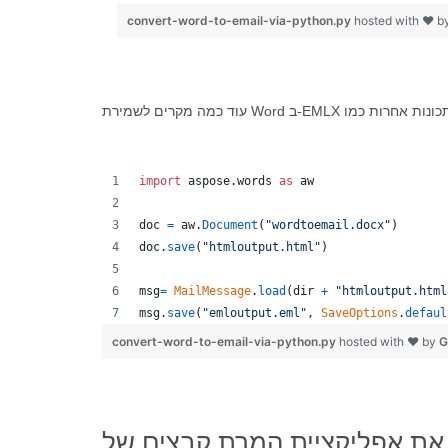
convert-word-to-email-via-python.py
hosted with ❤ b
import
aspose
.
words
as
aw
doc
=
aw
.
Document
(
"wordtoemail.docx"
)
doc
.
save
(
"htmloutput.html"
)
msg
=
MailMessage
.
load
(
dir
+
"htmloutput.html
msg
.
save
(
"emloutput.eml"
, 
SaveOptions
.
defaul
convert-word-to-email-via-python.py
hosted with ❤ by
G