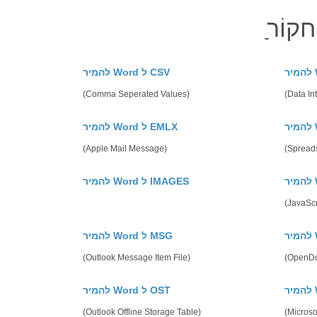
להמיר Word ל CSV
(Comma Seperated Values)
(Data In
להמיר Word ל EMLX
(Apple Mail Message)
(Spreads
להמיר Word ל IMAGES
(JavaScr
להמיר Word ל MSG
(Outlook Message Item File)
(OpenDo
להמיר Word ל OST
(Outlook Offline Storage Table)
(Microso