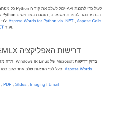
Aspose.Cells
,
Aspose.Words for Python via .NET
פופולריים רבים כולל פורמט Word. ייצוא מסמכים לפורמטים אחרים, מתכנתים יכולים להשתמש בממשקי API של Aspose.Total ילדים, כולל
ועוד.
ET
שומר את Word ל-EMLX דרישות האפליקציה
יתרה מזאת, מערכת
Aspose.Words
נוספות עבור gcc ו-libpython ופעל לפי הוראות שלב אחר שלב כמו
Email
ו
Imaging
,
Slides
,
PDF
,