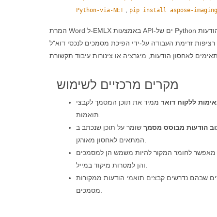
,
Python-via-NET
pip install aspose-imagin
המרת Word ל‑EMLX באמצעות API‑ים של Python מאפשרת שינוי של מסמכי עיבוד תמלילים לקבצי הודעות EMLX המשמשים בדרך כלל בסביבות דוא"ל ספציפיות. זה תומך בתרחישים שבהם יש
ציפות זרימת העבודה על‑ידי הפיכת מסמכים לנכסי דוא"ל
מקרים מרכזיים לשימוש
ימות ללקוח דואר
ממיר את תוכן המסמך לקבצי EMLX לשימוש בסביבות הודעות
תואמות.
ב הודעות מבוסס מסמך
שומר על תוכן שנכתב ב‑Word בפורמט הודעה
המתאים לאחסון מאורגן.
אפשר לחומר המקור להיות משמש הן למסמכים
והן למטרות מיקוד במייל.
ם שבהם נדרשים קבצים תואמי הודעות ממקורות
מסמכים.