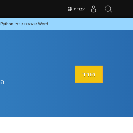
עִברִית
המרה מקוונת של Word ל-EMLX או בניית אפליקציה מבוססת Python להמרת קבצי Word
הורד