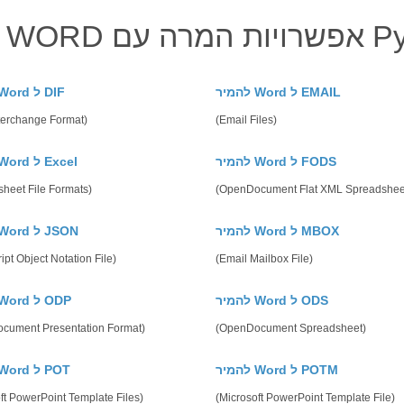
מרה עם Python
להמיר Word ל EMAIL
להמיר Word ל DIF
terchange Format)
(Email Files)
להמיר Word ל FODS
להמיר Word ל Excel
heet File Formats)
(OpenDocument Flat XML Spreadshee
להמיר Word ל MBOX
להמיר Word ל JSON
ipt Object Notation File)
(Email Mailbox File)
להמיר Word ל ODS
להמיר Word ל ODP
cument Presentation Format)
(OpenDocument Spreadsheet)
להמיר Word ל POTM
להמיר Word ל POT
ft PowerPoint Template Files)
(Microsoft PowerPoint Template File)