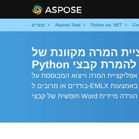
Co
Python via .NET
Aspose.Total
מוצרים
מרה מקוונת של Word ל-EMLX וקוד
W
ציית המרה וייצוא המבוססת על Python רבת עוצמה Word. המר קבצי Word
בודדים או מרובים ל-EMLX ולפורמטים אחרים באמצעות Python Automation API. המרה