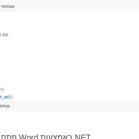
y
GitHub
עוד כמה מקרים לשמירת Word ב-EMLX עם תכונות אחרות כמו .
"
)
t_eml
)
itHub
פתח את אפליקציית המרת קבצים של Word באמצעות NET