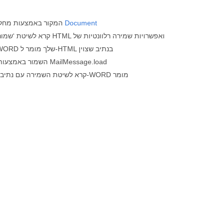
Document
פתח את קובץ ה-WORD המקור באמצעות מחלקת
קרא לשיטת ‘שמור’ תוך ציון נתי
HTML כפרמטר. אז קובץ ה-WORD שלך מומר ל-HTML בנתיב שצוין
כעת טען את קובץ ה-HTML השמור באמצעות MailMessage.load
קרא לשיטת השמירה עם נתיב הקובץ הרלוונטי. אז לבסוף ה-WORD מומר