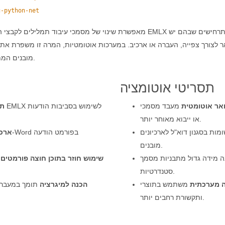
g-python-net
לצורך צפייה, העברה או ארכיב. במערכות אוטומטיות, המרה זו משפרת את ר
מובנים המתאימים לאחסון הודעות, מיגרציה או צינורות עיבוד תקשורת.
תסריטי אוטומציה
אר אוטומטית
מעבד מסמכי Word לתוצרים בפורמט EMLX לאחסון
תא
או ייבוא מאוחר יותר.
ות בסגנון דוא"ל לארכיונים
ארכו
מובנים.
ה מידה גדול מתבניות מסמך
שימוש חוזר בתוכן חוצה פורמטים
מ
סטנדרטיות.
ה מערכתית
משתמש בתוצרי EMLX כנכסים ביניים בתהליכי תוכן
הכנה למיגרציה
תומך במעברי
ותקשורת רחבים יותר.