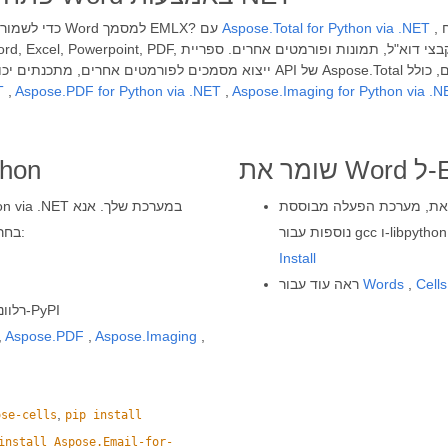
, כל מפתח Python יכול לשלב את קוד ה-API לעיל כדי לתכנת
Aspose.Total for Python via .NET
צריך לפתח אפליקציה מבוססת Python כדי לשמור ולייצא בקלות קבצי Word למסמך EMLX? עם
T
,
Aspose.PDF for Python via .NET
,
Aspose.Imaging for Python via .N
Word ספריית המ
 הפעלה מבוססת Windows או Linux של Microsoft בדוק דרישות
בחר אחד שדומה לצרכים שלך ופעל לפי ההוראות המפורטות:
Install
Cells
,
Words
ראה עוד עבור
הפניה לממשקי API רלוונטיים בתוך הפרויקט ישירות מ-PyPI
,
Aspose.PDF
,
Aspose.Imaging
,
,
ose-cells
pip install
install Aspose.Email-for-